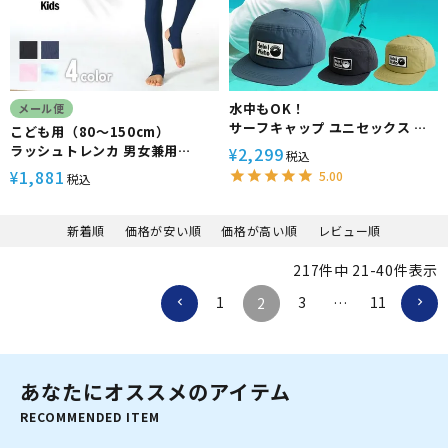
水中もOK！
メール便
サーフキャップ ユニセックス メ
こども用（80～150cm）
ンズ レディース HeleiWaho ヘ
ラッシュトレンカ 男女兼用
2,299
¥
税込
レイワホ UVカット サーフィン シ
HeleiWaho ヘレイワホ スクー
1,881
¥
5.00
税込
ュノーケリング ダイビング 水陸
ル水着 プール 水泳 UPF50+ UV
両用
カット
新着順
価格が安い順
価格が高い順
レビュー順
217
件中
21
-
40
件表示
1
3
11
2
…
あなたにオススメのアイテム
RECOMMENDED ITEM