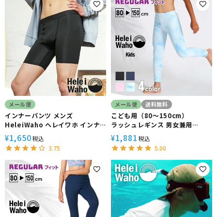
メール便
メール便
送料無料
インナーパンツ メンズ
こども用（80～150cm）
HeleiWaho ヘレイワホ インナ
ラッシュレギンス 男女兼用
ー ラッシュガード素材 ストレッ
HeleiWaho ヘレイワホ マリン
1,650
1,881
¥
¥
税込
税込
チ
ス UPF50+ UVカット
3.75
5.00