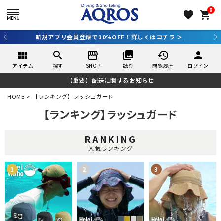
0
favorite
shopping_cart
3,980円（税込）以上のご購入で送料無料！
view_module
search
storefront
collections
history
person
アイテム
探す
SHOP
読む
閲覧履歴
ログイン
【重要】配送に関するお知らせ
HOME
【ランキング】ラッシュガード
【ランキング】ラッシュガード
RANKING
人気ランキング