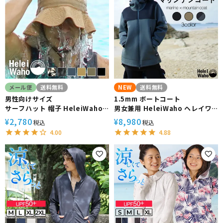
メール便
送料無料
NEW
送料無料
男性向けサイズ
1.5mm ボートコート
サーフハット 帽子 HeleiWaho/
男女兼用 HeleiWaho ヘレイワ
ヘレイワホ UVカット 水陸両用 撥
ホ 防寒 防風 マウンテンジャケッ
2,780
8,980
¥
¥
税込
税込
水 抗菌 熱中症予防
ト ダイビング サーフィン 釣り バ
4.00
4.88
イク