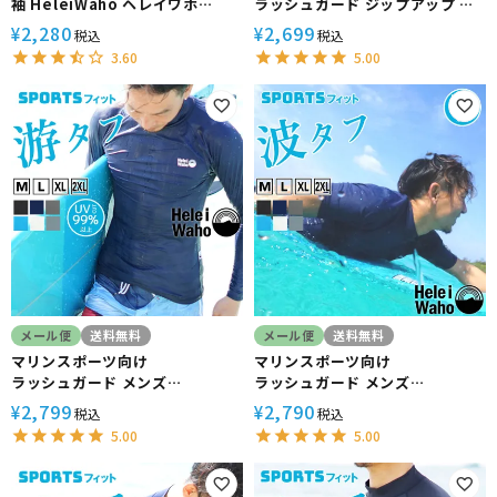
袖 HeleiWaho ヘレイワホ
ラッシュガード ジップアップ メ
UPF50+ UVカット ゆったり 体
ンズ HeleiWaho ヘレイワホ 長
2,280
2,699
¥
¥
税込
税込
型カバー
袖 UPF50+ で UVカット 大きい
3.60
5.00
サイズ で 体型カバー
メール便
送料無料
メール便
送料無料
マリンスポーツ向け
マリンスポーツ向け
ラッシュガード メンズ
ラッシュガード メンズ
HeleiWaho ヘレイワホ 長袖
HeleiWaho ヘレイワホ 半袖
2,799
2,790
¥
¥
税込
税込
UPF50+ で UVカット 大きいサ
UPF50+ で UVカット 大きいサ
5.00
5.00
イズ 対応 サーフィン や ウェット
イズ 対応 サーフィン や ウェット
スーツ の インナー
スーツ の インナー