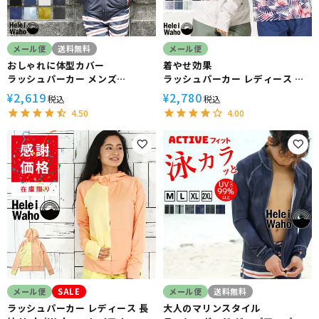
メール便
送料無料
メール便
おしゃれに体型カバー
着やせ効果
ラッシュパーカー メンズ
ラッシュパーカー レディース 長
HeleiWaho ヘレイワホ ラッシ
袖 HeleiWaho ヘレイワホ
2,619
2,780
¥
¥
税込
税込
ュパーカー 長袖 パーカー
UPF50+ UVカット 体型カバー
4.50
4.00
UPF50+ で UVカット 大きいサ
日焼け対策 接触冷感 プール 海
イズ で 体型カバー
メール便
SALE
メール便
送料無料
ラッシュパーカー レディース 長
大人のマリンスタイル