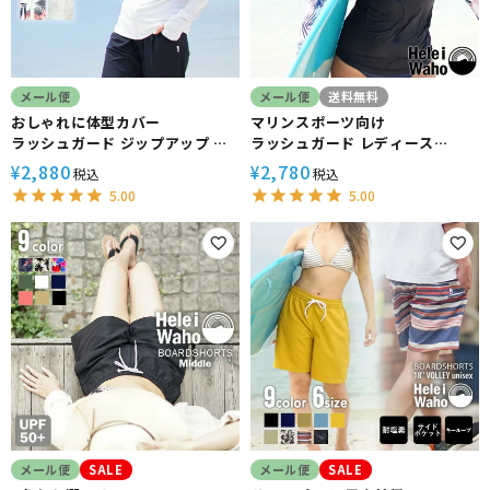
メール便
メール便
送料無料
おしゃれに体型カバー
マリンスポーツ向け
ラッシュガード ジップアップ レ
ラッシュガード レディース
ディース フードなし
HeleiWaho ヘレイワホ 長袖 プ
2,880
2,780
¥
¥
税込
税込
HeleiWaho ヘレイワホ
ルオーバー UPF50+ で UVカッ
5.00
5.00
UPF50+ UVカット 体型カバー
ト 大きいサイズ 対応 サーフィン
日焼け対策 接触冷感 プール 海
や ウェットスーツ
メール便
SALE
メール便
SALE