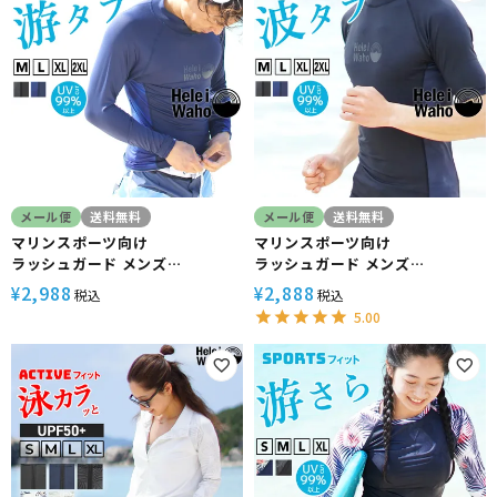
メール便
送料無料
メール便
送料無料
マリンスポーツ向け
マリンスポーツ向け
ラッシュガード メンズ
ラッシュガード メンズ
HeleiWaho ヘレイワホ 長袖
HeleiWaho ヘレイワホ 半袖
2,988
2,888
¥
¥
税込
税込
UPF50+ で UVカット 大きいサ
UPF50+ で UVカット 大きいサ
5.00
イズ 対応 サーフィン や ウェット
イズ 対応 サーフィン や ウェット
スーツ の インナー
スーツ の インナー