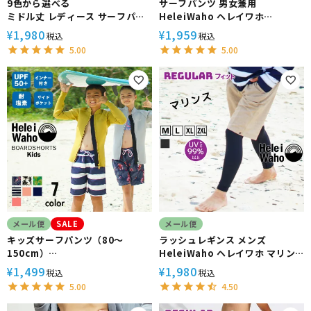
9色から選べる
サーフパンツ 男女兼用
ミドル丈 レディース サーフパン
HeleiWaho ヘレイワホ
ツ 水着 HeleiWaho ヘレイワホ
VOLLEY ボードショーツ ハーフ
1,980
1,959
¥
¥
税込
税込
ボードショーツ VOLLEY 水陸両
パンツ 大きいサイズ 水陸両用 体
5.00
5.00
用 フィットネス ジムウェア
型カバー
メール便
SALE
メール便
キッズサーフパンツ（80～
ラッシュレギンス メンズ
150cm）
HeleiWaho ヘレイワホ マリン
男女兼用 Heleiwaho ヘレイワホ
ス UPF50+ UVカット サーフィ
1,499
1,980
¥
¥
税込
税込
VOLLEY 水陸 ハーフパンツ 水着
ン
5.00
4.50
子供 インナー付き ボードショー
ツ