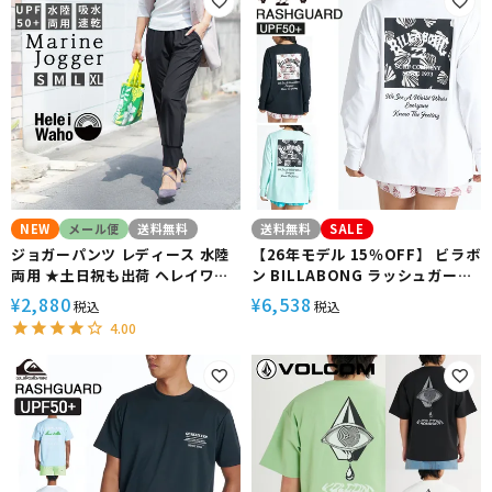
ガ 接触冷感 ヘレイワホ UPF50+
段着 ママ 公園 おしゃれ 接触冷感
日焼け対策 運動 スポーツ 夏 長袖
ヘレイワホ UPF50+ 日焼け対策
お買い物 普段着 柄 アロハ
運動 スポーツ 夏 長袖 お買い物
普段着
NEW
メール便
送料無料
送料無料
SALE
ジョガーパンツ レディース 水陸
【26年モデル 15％OFF】 ビラボ
両用 ★土日祝も出荷 ヘレイワホ
ン BILLABONG ラッシュガード
ラッシュガード 大人 きれいめ ヨ
長袖 ストレッチ UVカット
2,880
6,538
¥
¥
税込
税込
ガパンツ リラックス ルームパン
MORFY SQUARE LOGO LS
4.00
ツ かわいい 夏 海 プール 接触 冷
TEE RASH BG01C851
感 無地 黒 ヨガ ウェア 仕事 動き
やすい