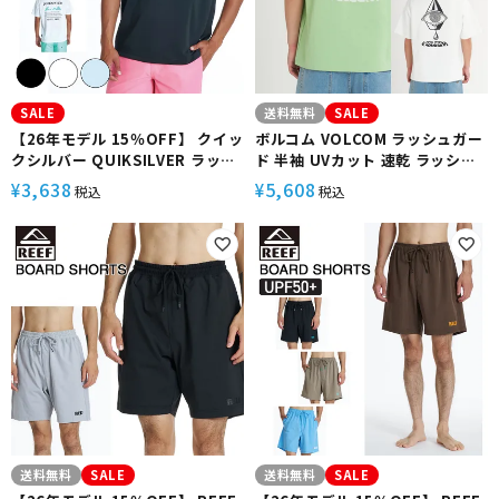
SALE
送料無料
SALE
【26年モデル 15％OFF】 クイッ
ボルコム VOLCOM ラッシュガー
クシルバー QUIKSILVER ラッシ
ド 半袖 UVカット 速乾 ラッシュT
ュガード 半袖 ユーティリティTシ
シャツ SPIRITUAL STONE SS
3,638
5,608
¥
¥
税込
税込
ャツ 速乾 UPF50+ ドライタッチ
RASH TEE VLY262008
透けにくい レギュラーフィット
ビーチ TEXT LOGO SS
QLY262009
送料無料
SALE
送料無料
SALE