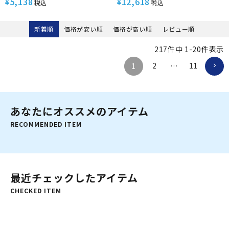
5,138
12,618
¥
¥
税込
税込
水陸両用 塩素対応 SURF SOUL
ガード素材 パッド付き 調整可能
RASH TEE RLY262018
SURF SOUL JQ BRALET
RSW262003
新着順
価格が安い順
価格が高い順
レビュー順
217
件中
1
-
20
件表示
2
11
1
…
あなたにオススメのアイテム
RECOMMENDED ITEM
最近チェックしたアイテム
CHECKED ITEM