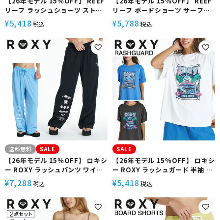
【26年モデル 15％OFF】 REEF
【26年モデル 15％OFF】 REEF
リーフ ラッシュショーツ ストレ
リーフ ボードショーツ サーフパ
ッチ UVカット 速乾 抗菌防臭 水
ンツ ストレッチ UVカット 速乾
5,418
5,788
¥
¥
税込
税込
陸両用 26SM RASH SHORTS
水陸両用 26 SM VOLLEY JAM
ELY262020
17SHORTS EBS262011
送料無料
SALE
SALE
【26年モデル 15％OFF】 ロキシ
【26年モデル 15％OFF】 ロキシ
ー ROXY ラッシュパンツ ワイド
ー ROXY ラッシュガード 半袖 オ
パンツ UVカット 速乾 水陸両用
ーバーサイズ UVカット 速乾 塩素
7,288
5,418
¥
¥
税込
税込
リラックス HISTORICAL LOGO
対応 SUNSETTER TEE
LINE PANTS RLY262026
RLY262019