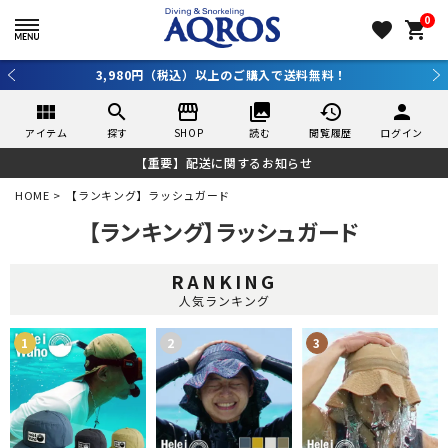
0
favorite
shopping_cart
3,980円（税込）以上のご購入で送料無料！
view_module
search
storefront
collections
history
person
アイテム
探す
SHOP
読む
閲覧履歴
ログイン
【重要】配送に関するお知らせ
HOME
【ランキング】ラッシュガード
【ランキング】ラッシュガード
RANKING
人気ランキング