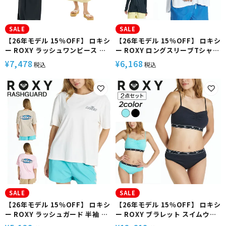
SALE
SALE
【26年モデル 15％OFF】 ロキシ
【26年モデル 15％OFF】 ロキシ
ー ROXY ラッシュワンピース 半
ー ROXY ロングスリーブTシャツ
袖ワンピース 速乾 UVカット 水陸
長袖ラッシュ UVカット 速乾 水陸
7,478
6,168
¥
¥
税込
税込
両用 塩素対応 DRYWELL DRESS
両用 サムホール DRYWELL L/S
RLY262024
TEE RLY262015
SALE
SALE
【26年モデル 15％OFF】 ロキシ
【26年モデル 15％OFF】 ロキシ
ー ROXY ラッシュガード 半袖 ボ
ー ROXY ブラレット スイムウェ
ックスシルエット UVカット 速乾
ア ビキニトップ スイムブラ ジャ