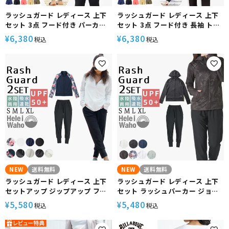
ラッシュガード レディース 上下
ラッシュガード レディース 上下
セット 3点 フード付き パーカー
セット 3点 フード付き 長袖 トレ
フーディー 長袖 レギンス サーフ
ンカ サーフパンツ 水着 30代 40
6,380
6,380
¥
¥
税込
税込
パンツ 水着 30代 40代 50代 体型
代 50代 体型カバー ゆったり UV
カバー ゆったり UVカット 水陸両
カット 水陸両用 プール 海 ランニ
用 プール 海 ランニング ヨガ 接
ング ヨガ 接触冷感 ヘレイワホ 運
触冷感 ヘレイワホ 運動 スポーツ
動 スポーツ 夏
夏
NEW
送料無料
NEW
送料無料
ラッシュガード レディース 上下
ラッシュガード レディース 上下
セットアップ ジップアップ フー
セット ラッシュパーカー ジョガ
ドなし ジョガーパンツ 30代 40
ーパンツ UVカット セットアップ
5,580
5,480
¥
¥
税込
税込
代 50代 体型カバー ゆったり UV
ラッシュガード ゆったり30代 40
カット 水陸両用 海 ランニング ヨ
代 50代 体型カバー 水陸両用 普