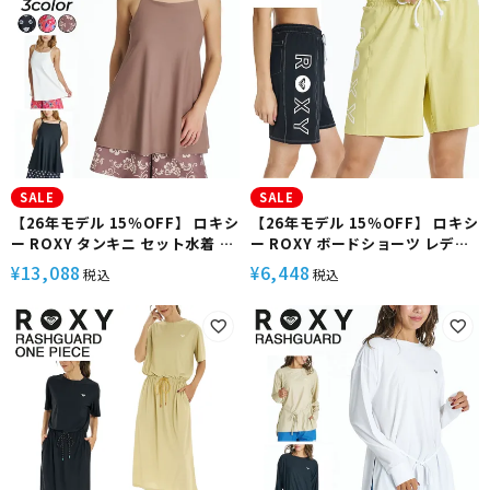
SALE
SALE
【26年モデル 15％OFF】 ロキシ
【26年モデル 15％OFF】 ロキシ
ー ROXY タンキニ セット水着 カ
ー ROXY ボードショーツ レディ
ップ付きキャミ フレアシルエッ
ース 4WAYストレッチ 速乾 UVカ
13,088
6,448
¥
¥
税込
税込
ト 塩素対応 体型カバー
ット 水陸両用 RETRO BREAK
HIBISCUS COVE RSW262005
RBS262010