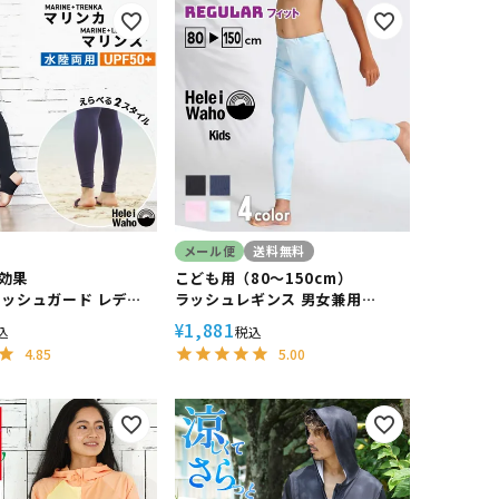
メール便
送料無料
効果
こども用（80～150cm）
ラッシュガード レディ
ラッシュレギンス 男女兼用
iWaho ヘレイワホ マ
HeleiWaho ヘレイワホ マリンス
1,881
¥
込
税込
焼け止め 接触
UPF50+ UVカット
4.85
5.00
ノーケリング 海 プール