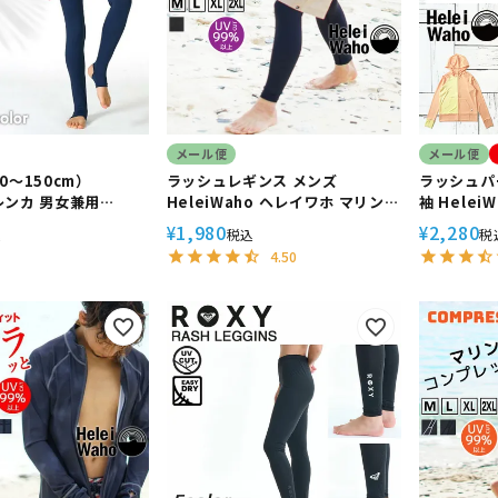
メール便
メール便
0～150cm）
ラッシュレギンス メンズ
ラッシュパ
ンカ 男女兼用
HeleiWaho ヘレイワホ マリンス
袖 Helei
ho ヘレイワホ スクール
UPF50+ UVカット サーフィン
UPF50+
1,980
2,280
¥
¥
込
税込
税
水泳 UPF50+ UVカ
カバー
4.50