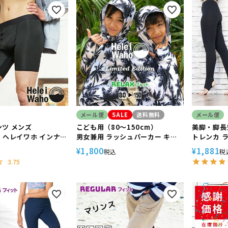
メール便
SALE
送料無料
メール便
ツ メンズ
こども用（80～150cm）
美脚・脚長
ho ヘレイワホ インナー
男女兼用 ラッシュパーカー キッ
トレンカ 
ード素材 ストレッチ
ズ ジュニア HeleiWaho ヘレイ
ース Hele
1,800
1,881
¥
¥
込
税込
税
ワホ UPF50+ UVカット
リンカ UPF50+ 日
3.75
冷感 シュ