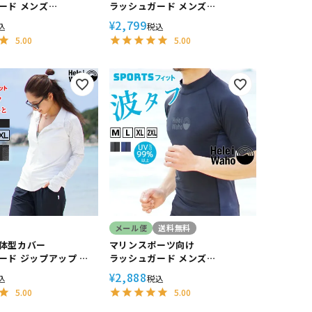
ード メンズ
ラッシュガード メンズ
aho ヘレイワホ 半袖
HeleiWaho ヘレイワホ 長袖
2,799
¥
込
税込
 で UVカット 大きいサイ
UPF50+ で UVカット 大きいサイ
5.00
5.00
ーフィン や ウェットス
ズ 対応 サーフィン や ウェットス
ンナー
ーツ の インナー
メール便
送料無料
体型カバー
マリンスポーツ向け
ード ジップアップ レ
ラッシュガード メンズ
ードなし HeleiWaho
HeleiWaho ヘレイワホ 半袖
2,888
¥
込
税込
UPF50+ UVカット 体
UPF50+ で UVカット 大きいサイ
5.00
5.00
日焼け対策 接触冷感 プ
ズ 対応 サーフィン や ウェットス
ーツ の インナー