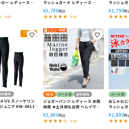
カー レディース 長
ラッシュガード レディース
ラッシュガ
Waho ヘレイワホ
HeleiWaho ヘレイワホ 長袖 プ
HeleiW
2,780
2,790
¥
¥
込
税込
税
UVカット 体型カバー 日
ルオーバー UPF50+ で UVカット
UPF50+
4.00
5.00
触冷感 プール 海
大きいサイズ 対応 サーフィン や
ズ 対応 サ
ウェットスーツ
ーツ の イ
送料無料
NEW
メール便
送料無料
メール便
A UV スノーケリン
ジョガーパンツ レディース 水陸
おしゃれに
ジュニア KW-4611
両用 ★土日祝も出荷 ヘレイワホ
ラッシュガ
日焼け防止 UPF50＋
ラッシュガード 大人 きれいめ ヨ
ディース フ
2,880
2,880
¥
¥
込
税込
税
ガパンツ リラックス ルームパン
ヘレイワホ 
4.00
ツ かわいい 夏 海 プール 接触 冷
型カバー 
感 無地 黒 ヨガ ウェア 仕事 動き
ール 海