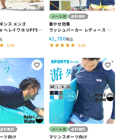
メール便
送料無料
ギンス メンズ
着やせ効果
ho ヘレイワホ UPF50
ラッシュパーカー レディース 長
グ 海
袖 HeleiWaho ヘレイワホ
2,780
¥
込
税込
ンナーパンツ コンプレ
UPF50+ UVカット 体型カバー 日
5.00
5.00
接触冷感
焼け対策 接触冷感 プール 海
送料無料
メール便
送料無料
ーツ向け
マリンスポーツ向け