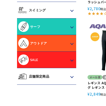
ラッシュパー
袖 Helei
2,780
¥
税
スイミング
UPF50+ 
焼け対策 接
サーフ
アウトドア
SALE
店舗限定商品
メール便
レギンス AQ
グ レギンス 
水着 子供用 
2,849
¥
税