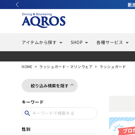
新
アイテムから探す
SHOP
各種サービス
ラッシュガード・水着・マリンウェア
池袋店／IKEBUKURO
バッテリー交換
ニュース
ご利用ガイド
ウエッ
オーバ
特集
はじめ
HOME
ラッシュガード・マリンウェア
ラッシュガード
フリースタイルダイビング
でしか
LINE ID連携でお買い物が便利に
スキュ
ちょい
メルマ
絞り込み検索を隠す
キーワード
バッグ・ケース
求人
ウエイ
search
スピア・銛（モリ）
スイミ
性別