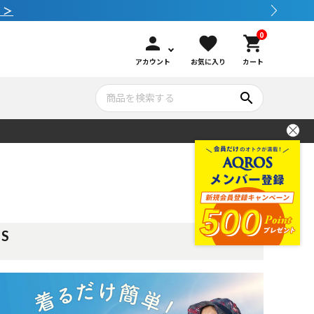
 ＞
0
person
favorite
shopping_cart
アカウント
お気に入り
カート
search
いて
シュノーケリング
GOOD GOODS
公式LINEについて
水中カメラ機材
ブランド紹介
コンセプト
TS
メンテナンサービス・交換用パーツ
アウトドア