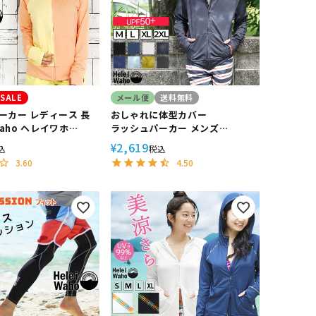
SALE
メール便
送料無料
ーカー レディース 長
おしゃれに体型カバー
Waho ヘレイワホ
ラッシュパーカー メンズ
 UVカット ゆったり 体型
HeleiWaho ヘレイワホ ラッシュ
2,619
¥
込
税込
パーカー 長袖 パーカー UPF50+
3.60
4.50
で UVカット 大きいサイズ で 体
型カバー