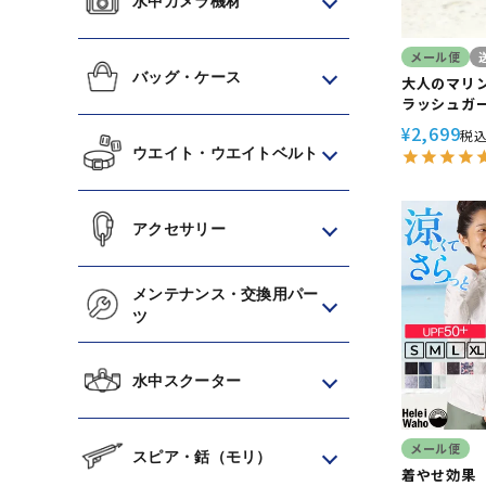
水中カメラ機材
メール便
バッグ・ケース
大人のマリ
ラッシュガー
ンズ Hele
2,699
¥
税
袖 UPF50
ウエイト・ウエイトベルト
サイズ で 
アクセサリー
メンテナンス・交換用パー
ツ
水中スクーター
メール便
スピア・銛（モリ）
着やせ効果