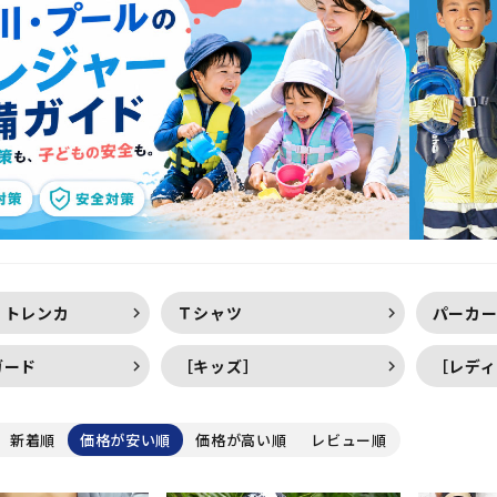
定商品
・トレンカ
Ｔシャツ
パーカ
ガード
［キッズ］
［レディ
新着順
価格が安い順
価格が高い順
レビュー順