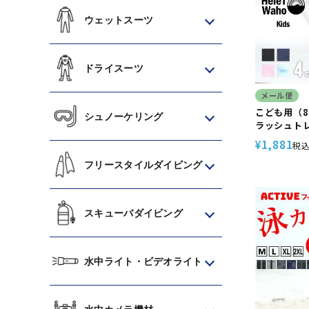
ウェットスーツ
ドライスーツ
メール便
こども用（8
シュノーケリング
ラッシュトレ
HeleiWa
1,881
¥
税
水着 プール 
ット
フリースタイルダイビング
スキューバダイビング
水中ライト・ビデオライト