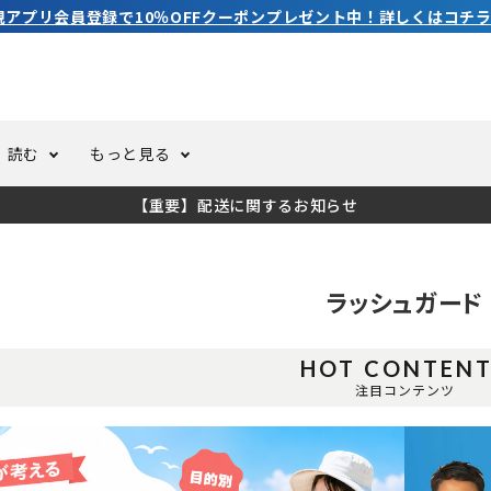
規アプリ会員登録で10％OFFクーポンプレゼント中！詳しくはコチラ
読む
もっと見る
【重要】配送に関するお知らせ
トスーツ
ーホール
ての方へ
ドライスーツ
オーバーホールクーポンにつ
コラム
公式アプリについて
ラッシュガード
ーバダイビング
足しカスタム
ガ登録
水中ライト・ビデオライト
今コレ愛用してます！
海の遊びをもっと知る
HOT CONTEN
ト・ウエイトベルト
アクセサリー
注目コンテンツ
ング
サーフ