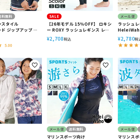
送料無料
SALE
メール便
ンスタイル
【26年モデル 15％OFF】 ロキシ
ラッシュレ
ド ジップアップ メ
ー ROXY ラッシュレギンス レデ
HeleiWa
iWaho ヘレイワホ 長
ィース レギンス 塩素対応 UVカッ
＋ UVカット シュノーケリン
2,708
2,780
¥
¥
込
税込
税
+ で UVカット 大きい
ト 紫外線対策 日焼け防止 ビーチ
プール イ
5.00
体型カバー
プール スポーツ フェス レジャー
ッション 
海水浴 登山 PEARL DIVE
RLY265050
メール便
送料無料
メール便
マリンスポーツ向け
マリンスポ