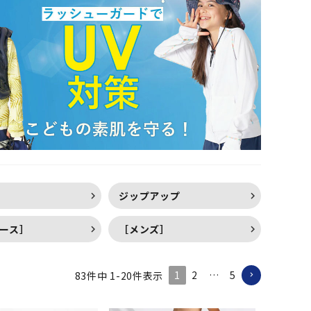
ー
ジップアップ
ース］
［メンズ］
1
2
…
5
83
件中
1
-
20
件表示