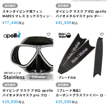
送料無料
送料無料
スキンダイビング用フィン
ダイビング マスク アポロ apollo
MARES マレス エックスウィング
バイオメタルマスク pro ダーク
アプネアS 420417 スキューバダ
クロム bio metal mask 二眼 水
77,440
41,800
¥
¥
税込
税込
イビング フリーダイビング
中マスク スキューバダイビング
フリーダイビング シュノーケリ
ング シリコン スキューバ
送料無料
送料無料
ダイビング マスク アポロ apollo
【ブレード単品】
バイオメタルマスク pro クロム
カーボン×グラスファイバー ロ
bio metal mask 二眼 水中マス
ングフィン フリーダイビング フ
39,800
35,800
¥
¥
税込
税込
ク スキューバダイビング フリー
ィン leaderfins リーダーフィン
ダイビング シュノーケリング シ
HeleiWaho ヘレイワホ kanani