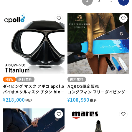
NEW
送料無料
送料無料
ダイビング マスク アポロ apollo
AQROS限定販売
バイオメタルマスク チタン bio
ロングフィン フリーダイビング
metal mask 二眼 水中マスク
SIRENIANA シレニアナ フルフッ
218,000
108,980
¥
¥
税込
税込
UV スキューバダイビング フリー
トフィン カーボンフィン
ダイビング シュノーケリング シ
リコン スキューバ