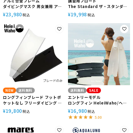
アルミ合金フレーム
講習用フロート
ダイビングマスク 男女兼用 アポ
The Standard ザ・スタンダー
ロ/apollo バイオメタルマスク
ド ダイビング 海洋実習 フリーダ
23,980
19,998
¥
¥
税込
税込
bio metal mask ２眼 スキュー
イビングトレーニング
バダイビング フリーダイビング
NEW
送料無料
送料無料
SALE
ロングフィンブレード フットポ
エントリーモデル
ケットなし フリーダイビング ス
ロングフィン HeleiWaho/ヘレ
キューバダイビング グラスファ
イワホ kanani カナニ スキンダ
19,800
16,980
¥
¥
税込
税込
イバー製 【kanani -
イビング フリーダイビング スピ
5.00
Superdive 】 Hele i Waho(ヘ
アフィッシング
レイワホ)