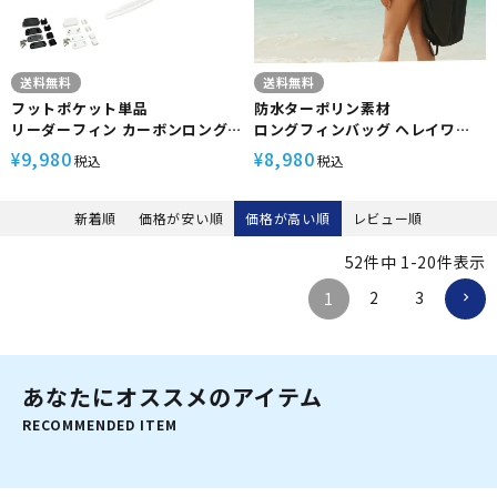
送料無料
送料無料
フットポケット単品
防水ターポリン素材
リーダーフィン カーボンロング
ロングフィンバッグ ヘレイワ
フィン スキンダイビング フリー
ホ/HeleiWaho フリーダイビン
9,980
8,980
¥
¥
税込
税込
ダイビング フィン フルフットフ
グ スキンダイビング 素潜り フィ
ィン 素潜り スピアフィッシング
ンバッグ
新着順
価格が安い順
価格が高い順
レビュー順
52
件中
1
-
20
件表示
2
3
1
あなたにオススメのアイテム
RECOMMENDED ITEM