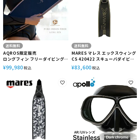
送料無料
送料無料
AQROS限定販売
MARES マレス エックスウィング
ロングフィン フリーダイビング
CS 420422 スキューバダイビン
SIRENIANA シレニアナ フルフッ
グ 軽器材
99,980
83,600
¥
¥
税込
税込
トフィン カーボンフィン