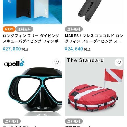
NEW
送料無料
送料無料
ロングフィン フリー ダイビング
MARES / マレス コンコルド ロン
スキューバダイビング フィンポ
グフィン フリーダイビング スク
ケット付き グラスファイバー製
ーバダイビング
27,800
24,640
¥
¥
税込
税込
【kanani - Superdive 】 Hele
i Waho(ヘレイワホ)
送料無料
送料無料