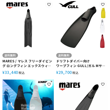
リコン スキューバ
カナニ フルフットフィン 素潜り
スピアフィッシング ブレードの
み
送料無料
送料無料
MARES / マレス フリーダイビン
ドリフトダイバー向け
グ ロングフィン エックスウィン
ワープフィン GULL/ガル Mサイ
グ PRO ダイビング 軽器材 フリ
ズ GF-2293 ダイビングフィン ド
33,440
29,700
¥
¥
税込
税込
ーダイビング スキューバ スキュ
リフトダイビング
ーバダイビング