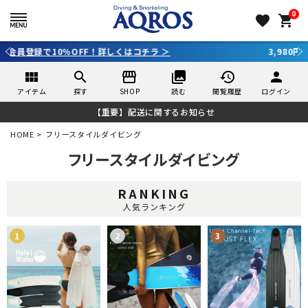
0
favorite
shopping_cart
3,980円（税込）以上のご購入で送料無料！
view_module
search
storefront
collections
history
person
アイテム
探す
SHOP
読む
閲覧履歴
ログイン
【重要】配送に関するお知らせ
HOME
フリースタイルダイビング
フリースタイルダイビング
RANKING
人気ランキング