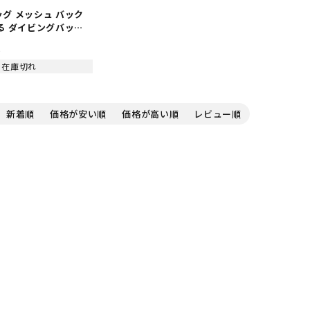
グ メッシュ バック
る ダイビングバッグ
ダイビング シュノーケ
込
ンスポーツ ウェット
ビング器材 重器材 マ
在庫切れ
軽器材 AROPECアロ
 65L
新着順
価格が安い順
価格が高い順
レビュー順