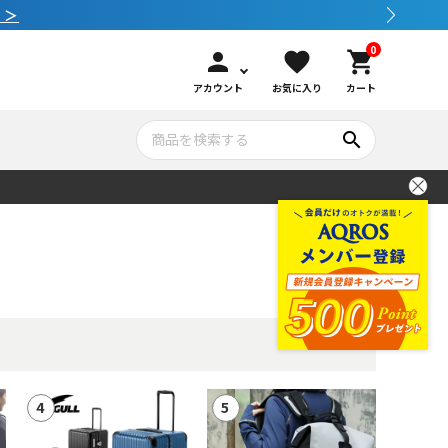
0
person
favorite
shopping_cart
アカウント
お気に入り
カート
search
いて
シュノーケリング
GOOD GOODS
公式LINEについて
水中カメラ機材
ブランド紹介
コンセプト
メンテナンサービス・交換用パーツ
アウトドア