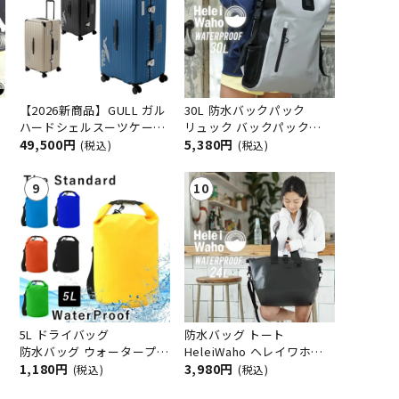
【2026新商品】GULL ガル
30L 防水バックパック
ハードシェルスーツケース
リュック バックパック
GB-6506C ダイビング キャ
49,500円
HeleiWaho/ヘレイワホ ウ
5,380円
(税込)
(税込)
リーバッグ 105L 大容量 ハ
ォータープルーフ ダイビン
ードケース 長物 フィン収
グ シュノーケリング サー
納可
フィン SUP 釣り キャンプ
自転車 バイク 防災リュッ
ク
5L ドライバッグ
防水バッグ トート
定
防水バッグ ウォータープル
HeleiWaho ヘレイワホ
バ
ーフバック プールバッグ
1,180円
20L 以上 大容量 肩がけ 防
3,980円
(税込)
(税込)
海水浴 スイミング シュノ
水 トートバッグ ウォータ