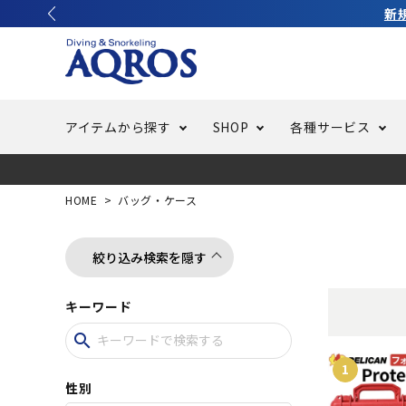
アイテムから探す
SHOP
各種サービス
ラッシュガード・水着・マリンウェア
池袋店／IKEBUKURO
バッテリー交換
ニュース
ご利用ガイド
ウエッ
オーバ
特集
はじめ
HOME
バッグ・ケース
フリースタイルダイビング
でしか
LINE ID連携でお買い物が便利に
スキュ
ちょい
メルマ
絞り込み検索を隠す
キーワード
バッグ・ケース
求人
ウエイ
search
スピア・銛（モリ）
スイミ
性別