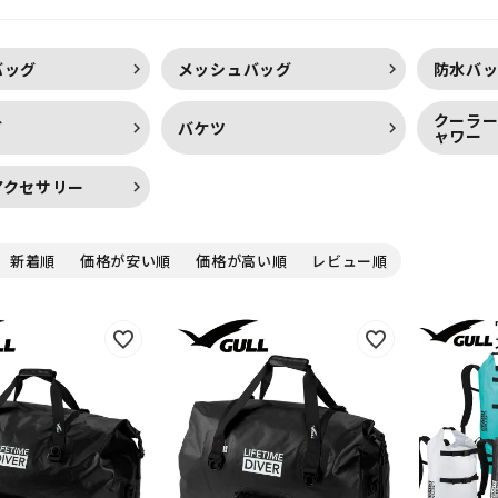
 Standard/
スク 軽器材 シュノーケリ
キューバダイビング ボー
ード
ング
ダイブ
バッグ
メッシュバッグ
防水バ
クーラ
グ
バケツ
ャワー
アクセサリー
新着順
価格が安い順
価格が高い順
レビュー順