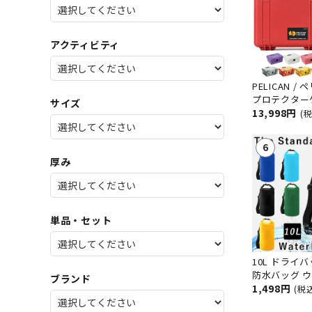
SALE
店舗限
アクティビティ
PELICAN / ペリ
プロテクター
サイズ
ング サーフィ
13,998円
(
ア キャンプ 
密機器 防水 
厚み
単品・セット
10L ドライ
防水バッグ 
ブランド
ーフバック 
1,498円
(税
海水浴 スイミ