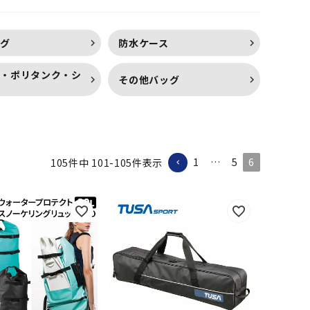
ト
ーケリング The Standard/
ープルーフバッグ
ザ・スタンダード
ッグ
防水ケース
ー・ポリタンク・シ
その他バッグ
1
…
5
6
105
件中
101
-
105
件表示