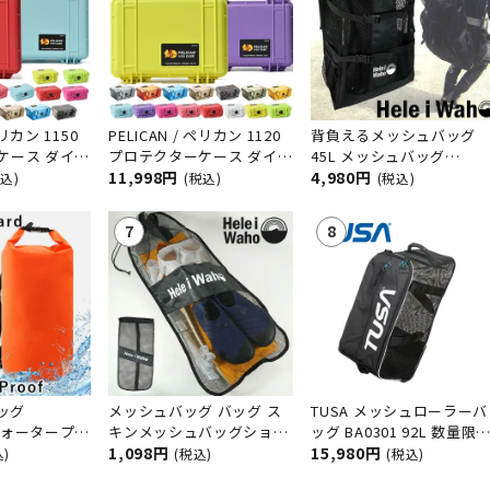
定商品
カン 1150
PELICAN / ペリカン 1120
背負えるメッシュバッグ
ケース ダイビ
プロテクターケース ダイビ
45L メッシュバッグ
ン アウトド
ング サーフィン アウトド
11,998円
HeleiWaho/ヘレイワホ バ
4,980円
税込)
(税込)
(税込)
釣り カメラ 精
ア キャンプ 釣り カメラ 精
ックパック
防塵 耐衝撃
密機器 防水 防塵 耐衝撃
バッグ
メッシュバッグ バッグ ス
TUSA メッシュローラーバ
ウォータープル
キンメッシュバッグショル
ッグ BA0301 92L 数量限
プールバッグ
ダー HeleiWaho ヘレイワ
1,098円
キャリーバッグ メッシュ
15,980円
込)
(税込)
(税込)
ング シュノ
ホ シュノーケル フィン マ
ッグ ダイビングバッグ ス