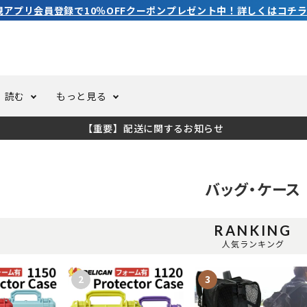
3,980円（税込）以上のご購入で送料無料！
読む
もっと見る
【重要】配送に関するお知らせ
トスーツ
ーホール
ての方へ
ドライスーツ
オーバーホールクーポンにつ
コラム
公式アプリについて
バッグ・ケース
ーバダイビング
足しカスタム
ガ登録
水中ライト・ビデオライト
今コレ愛用してます！
海の遊びをもっと知る
RANKING
ト・ウエイトベルト
アクセサリー
人気ランキング
ング
サーフ