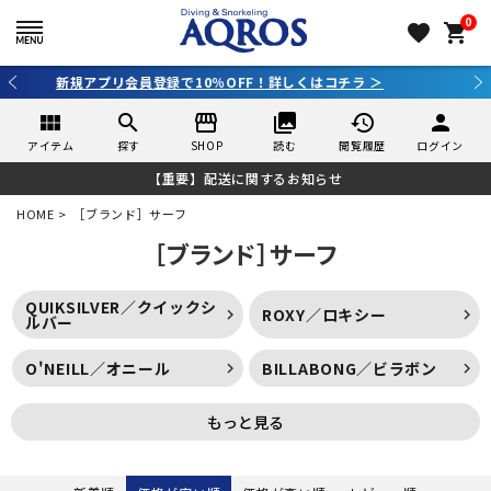
0
favorite
shopping_cart
3,980円（税込）以上のご購入で送料無料！
view_module
search
storefront
collections
history
person
アイテム
探す
SHOP
読む
閲覧履歴
ログイン
【重要】配送に関するお知らせ
HOME
［ブランド］サーフ
［ブランド］サーフ
QUIKSILVER／クイックシ
ROXY／ロキシー
ルバー
O'NEILL／オニール
BILLABONG／ビラボン
もっと見る