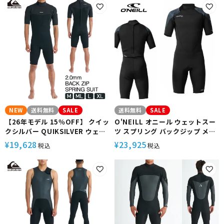
ング SUP 2/2 SWELL SERIES
EVERYDAY SESSIONS 2.0 FZ
BZ LS SP FLATLOCK
LS JKT QWT261706
RWT261708
NEW
送料無料
SALE
送料無料
SALE
【26年モデル 15％OFF】 クイッ
O'NEILL オニール ウェットスー
クシルバー QUIKSILVER ウェッ
ツ スプリング バックジップ メン
トスーツ メンズ スプリング バッ
ズ 2mm スーパーフリーク サー
19,628
23,925
¥
¥
税込
税込
クジップ 2mm/2mm フラットロ
フィン ウエットスーツ WSS-
ック 着脱容易 保温 サーフィン
102A3 春 夏 秋
EVERYDAY SESSIONS 2/2 BZ
SP FLATLOCK QWT261710