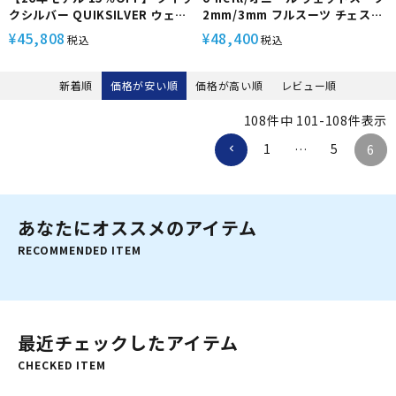
クシルバー QUIKSILVER ウェッ
2mm/3mm フルスーツ チェスト
トスーツ メンズ フルスーツ チェ
ジップ メンズ SUPERFREAK
45,808
48,400
¥
¥
税込
税込
ストジップ 3mm/2mm 国産スト
FSC WSS-406A サーフィン 春夏
レッチジャージ 保温 防水 パドリ
秋
ング サーフィン HIGHLINE 3/2
新着順
価格が安い順
価格が高い順
レビュー順
CZ FULL QWT261701
108
件中
101
-
108
件表示
1
5
…
6
あなたにオススメのアイテム
RECOMMENDED ITEM
最近チェックしたアイテム
CHECKED ITEM