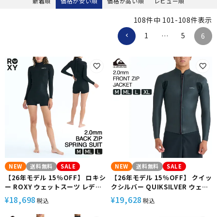
新着順
価格が安い順
価格が高い順
レビュー順
108
件中
101
-
108
件表示
1
5
…
6
NEW
送料無料
SALE
NEW
送料無料
SALE
【26年モデル 15％OFF】 ロキシ
【26年モデル 15％OFF】 クイッ
ー ROXY ウェットスーツ レディ
クシルバー QUIKSILVER ウェッ
ース スプリングスーツ 2mm バ
トスーツ メンズ ジャケット フロ
18,698
19,628
¥
¥
税込
税込
ックジップ フラットロック サー
ントジップ 2mm ループストッパ
フィン ダイビング シュノーケリ
ー 捲れ防止 防水 保温 サーフィン