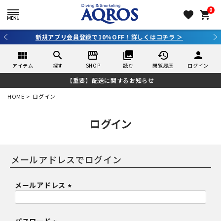
0
favorite
shopping_cart
新規アプリ会員登録で10％OFF！詳しくはコチラ ＞
view_module
search
storefront
collections
history
person
アイテム
探す
SHOP
読む
閲覧履歴
ログイン
【重要】配送に関するお知らせ
HOME
ログイン
ログイン
メールアドレス
(
必