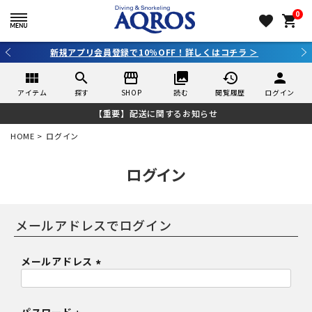
0
favorite
shopping_cart
新規アプリ会員登録で10％OFF！詳しくはコチラ ＞
view_module
search
storefront
collections
history
person
アイテム
探す
SHOP
読む
閲覧履歴
ログイン
【重要】配送に関するお知らせ
HOME
ログイン
ログイン
メールアドレス
(
必