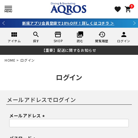
0
favorite
shopping_cart
新規アプリ会員登録で10％OFF！詳しくはコチラ ＞
view_module
search
storefront
collections
history
person
アイテム
探す
SHOP
読む
閲覧履歴
ログイン
【重要】配送に関するお知らせ
HOME
ログイン
ログイン
メールアドレス
(
必