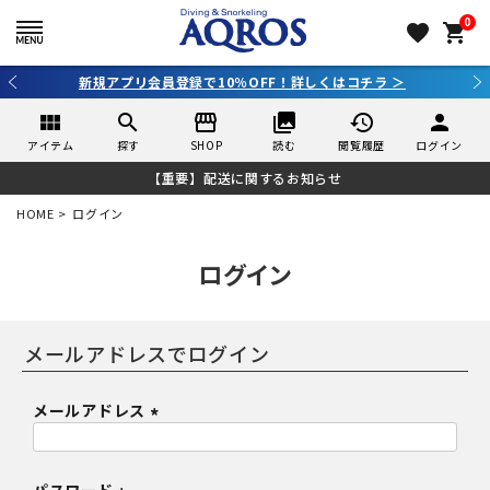
0
favorite
shopping_cart
新規アプリ会員登録で10％OFF！詳しくはコチラ ＞
view_module
search
storefront
collections
history
person
アイテム
探す
SHOP
読む
閲覧履歴
ログイン
【重要】配送に関するお知らせ
HOME
ログイン
ログイン
メールアドレス
(
必