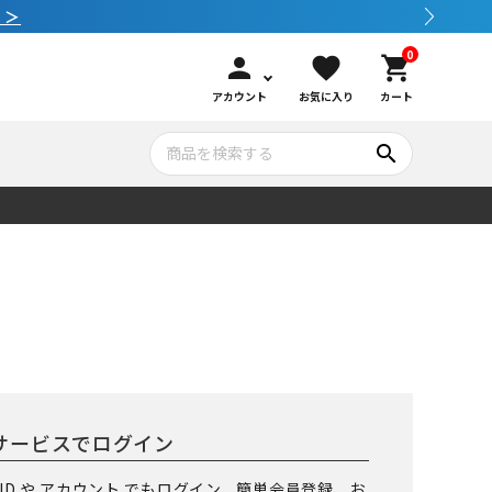
 ＞
0
person
favorite
shopping_cart
アカウント
お気に入り
カート
search
いて
シュノーケリング
GOOD GOODS
公式LINEについて
水中カメラ機材
ブランド紹介
コンセプト
メンテナンサービス・交換用パーツ
サービスでログイン
アウトドア
 ID や アカウント でもログイン、簡単会員登録、お