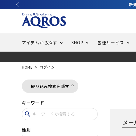
新
アイテムから探す
SHOP
各種サービス
ラッシュガード・水着・マリンウェア
池袋店／IKEBUKURO
バッテリー交換
ニュース
ご利用ガイド
ウエッ
オーバ
特集
はじめ
HOME
ログイン
フリースタイルダイビング
でしか
LINE ID連携でお買い物が便利に
スキュ
ちょい
メルマ
絞り込み検索を隠す
キーワード
バッグ・ケース
求人
ウエイ
search
スピア・銛（モリ）
スイミ
性別