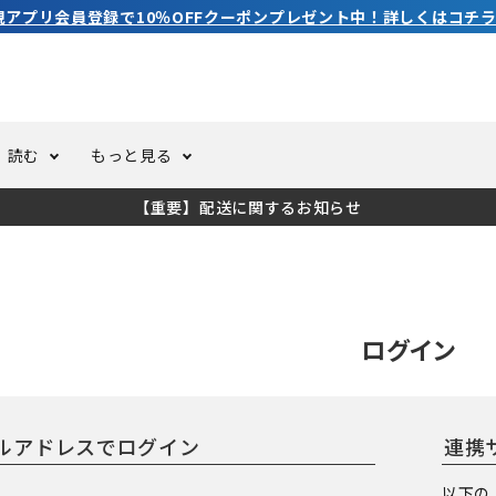
規アプリ会員登録で10％OFFクーポンプレゼント中！詳しくはコチラ
読む
もっと見る
【重要】配送に関するお知らせ
トスーツ
ーホール
ての方へ
ドライスーツ
オーバーホールクーポンにつ
コラム
公式アプリについて
ーバダイビング
足しカスタム
ガ登録
水中ライト・ビデオライト
今コレ愛用してます！
海の遊びをもっと知る
ログイン
ト・ウエイトベルト
アクセサリー
連携
ング
サーフ
以下の