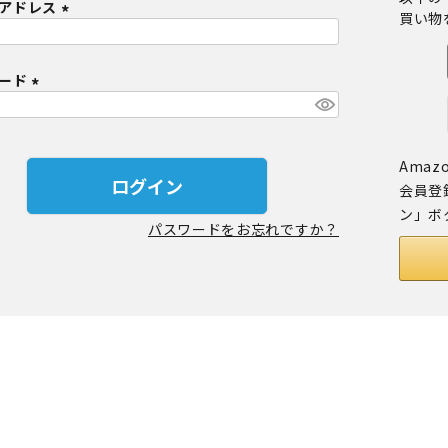
アドレス
買い物
定商品
(
必
ワード
須
)
(
必
須
Amaz
)
ログイン
会員登
ン」ボ
パスワードをお忘れですか？