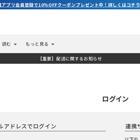
規アプリ会員登録で10％OFFクーポンプレゼント中！詳しくはコチラ
読む
もっと見る
【重要】配送に関するお知らせ
トスーツ
ーホール
ての方へ
ドライスーツ
オーバーホールクーポンにつ
コラム
公式アプリについて
ーバダイビング
足しカスタム
ガ登録
水中ライト・ビデオライト
今コレ愛用してます！
海の遊びをもっと知る
ログイン
ト・ウエイトベルト
アクセサリー
連携
ング
サーフ
以下の