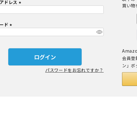
アドレス
買い物
定商品
(
必
ワード
須
)
(
必
須
Amaz
)
ログイン
会員登
ン」ボ
パスワードをお忘れですか？