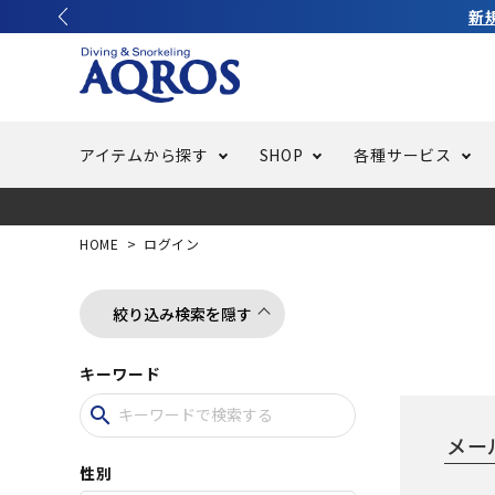
新
アイテムから探す
SHOP
各種サービス
ラッシュガード・水着・マリンウェア
池袋店／IKEBUKURO
バッテリー交換
ニュース
ご利用ガイド
ウエッ
オーバ
特集
はじめ
HOME
ログイン
フリースタイルダイビング
でしか
LINE ID連携でお買い物が便利に
スキュ
ちょい
メルマ
絞り込み検索を隠す
キーワード
バッグ・ケース
求人
ウエイ
search
スピア・銛（モリ）
スイミ
性別