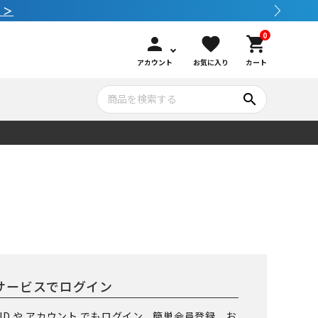
 ＞
0
person
favorite
shopping_cart
アカウント
お気に入り
カート
search
いて
シュノーケリング
GOOD GOODS
公式LINEについて
水中カメラ機材
ブランド紹介
コンセプト
メンテナンサービス・交換用パーツ
サービスでログイン
アウトドア
 ID や アカウント でもログイン、簡単会員登録、お