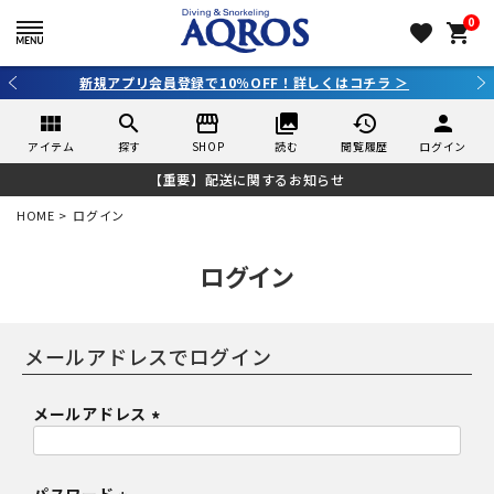
0
favorite
shopping_cart
新規アプリ会員登録で10％OFF！詳しくはコチラ ＞
view_module
search
storefront
collections
history
person
アイテム
探す
SHOP
読む
閲覧履歴
ログイン
【重要】配送に関するお知らせ
HOME
ログイン
ログイン
メールアドレス
(
必