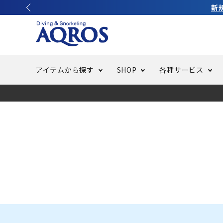
新
アイテムから探す
SHOP
各種サービス
ラッシュガード・水着・マリンウェア
池袋店／IKEBUKURO
バッテリー交換
ニュース
ご利用ガイド
ウエッ
オーバ
特集
はじめ
フリースタイルダイビング
でしか
LINE ID連携でお買い物が便利に
スキュ
ちょい
メルマ
バッグ・ケース
求人
ウエイ
スピア・銛（モリ）
スイミ