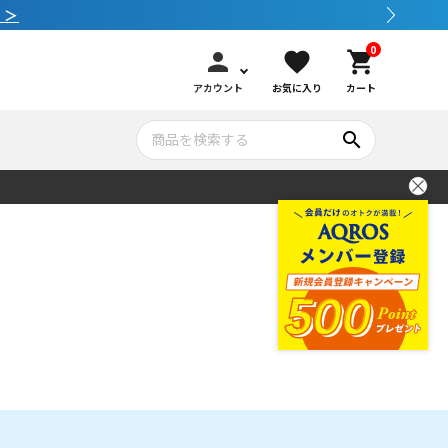
 ＞
0
person
favorite
shopping_cart
アカウント
お気に入り
カート
search
いて
シュノーケリング
GOOD GOODS
公式LINEについて
水中カメラ機材
ブランド紹介
コンセプト
メンテナンサービス・交換用パーツ
アウトドア