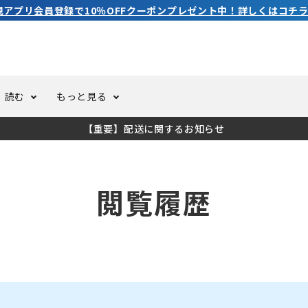
規アプリ会員登録で10％OFFクーポンプレゼント中！詳しくはコチラ
読む
もっと見る
【重要】配送に関するお知らせ
トスーツ
ーホール
ての方へ
ドライスーツ
オーバーホールクーポンにつ
コラム
公式アプリについて
閲覧履歴
ーバダイビング
足しカスタム
ガ登録
水中ライト・ビデオライト
今コレ愛用してます！
海の遊びをもっと知る
ト・ウエイトベルト
アクセサリー
ング
サーフ