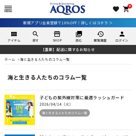
0
favorite
shopping_cart
新規アプリ会員登録で10％OFF！詳しくはコチラ ＞
view_module
search
storefront
collections
history
person
アイテム
探す
SHOP
読む
閲覧履歴
ログイン
【重要】配送に関するお知らせ
ホーム
海と生きる人たちのコラム一覧
海と生きる人たちのコラム一覧
子どもの紫外線対策に最適ラッシュガード
2026/04/14（火）
海と生きる人たちのコラム一覧