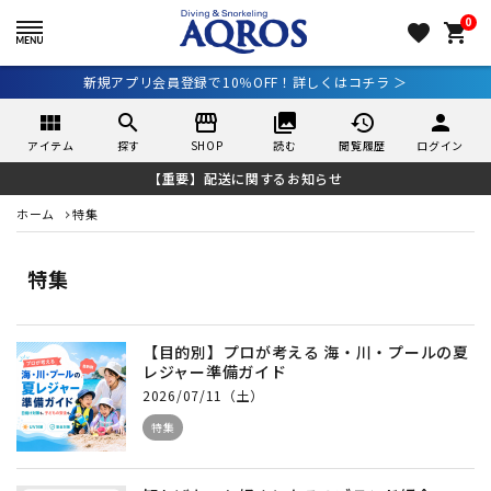
0
favorite
shopping_cart
新規アプリ会員登録で10％OFF！詳しくはコチラ ＞
view_module
search
storefront
collections
history
person
アイテム
探す
SHOP
読む
閲覧履歴
ログイン
【重要】配送に関するお知らせ
ホーム
特集
特集
【目的別】プロが考える 海・川・プールの夏
レジャー準備ガイド
2026/07/11（土）
特集