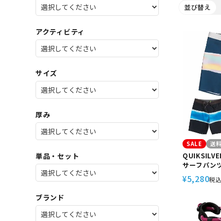
並び替え
SALE
店舗限
アクティビティ
サイズ
厚み
SALE
送
QUIKSIL
単品・セット
サーフパンツ
ンズ 19イ
5,280
¥
税
海 プール 
SURFSILK 
ブランド