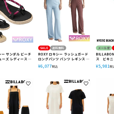
SALE
送料無料
メール便
キシー サンダル ビーチ
ROXY ロキシー ラッシュガード
BILLAB
ューズ レディース ぺ
ロングパンツ パンツ レギンス ト
ス ビキニ
やすい フラット かわ
レンカ マリンカ レディース uv
ワンピース
6,077
5,981
¥
¥
込
税込
税
 海 ビーチ プール シ
ガード UVカット シンプル 体型カ
対策 サー
 RSD212504
バー カバーアップ 30代 40代 50
代 シュノーケリング プール イン
ナー RLY241046 LIBERTY
PANTS