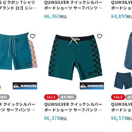
NG ビラボン Tシャツ
QUIKSILVER クイックシルバー
QUIKSI
ブランド ロゴ シンプ
ボードショーツ サーフパンツ サ
ボードショ
ーフショーツ サーフィン メンズ
ーフショー
6,363
4,895
¥
¥
込
税込
税
SOFTTY TEE
撥水 ストレッチ 18インチ
撥水 ストレ
AQYBS03630 SURFSILK
AQYBS036
SCALLOP 18
19
料無料
SALE
送料無料
SALE
送
VER クイックシルバー
QUIKSILVER クイックシルバー
QUIKSI
ツ サーフパンツ サ
ボードショーツ サーフパンツ サ
ボードショ
 サーフィン メンズ
ーフショーツ サーフィン メンズ
ーフショー
6,578
6,578
¥
¥
込
税込
税
 バックポケット 水
ストレッチ フラップ バックポケ
撥水 ストレ
チ AQYJV03133
ット 18インチ AQYBS03619
AQYBS03