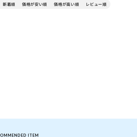
ARCH VOLLEY
ORIGINAL ARCH
BLANK CA
新着順
価格が安い順
価格が高い順
レビュー順
HEMPSTRETCH 18
COMMENDED ITEM