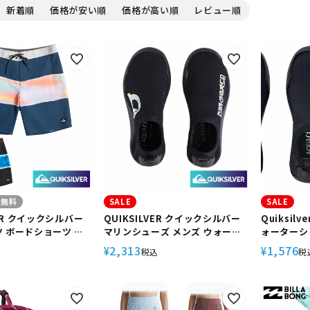
新着順
価格が安い順
価格が高い順
レビュー順
定商品
料無料
SALE
SALE
VER クイックシルバー
QUIKSILVER クイックシルバー
Quiksil
 ボードショーツ メ
マリンシューズ メンズ ウォータ
ォーターシ
ンチ サーフィン ビーチ
ーシューズ スノーケリング ダイ
ア サーフ
2,313
1,576
¥
¥
込
税込
税
アウトドア サマー
ビング サーフィン ビーチ 海 プー
AIR BRUSH 19
ル アウトドア サマー BOY 1.5
WATER SOCKS1