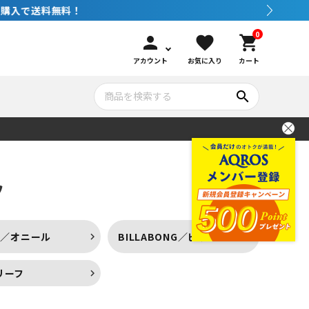
0
person
favorite
shopping_cart
アカウント
お気に入り
カート
search
いて
シュノーケリング
GOOD GOODS
公式LINEについて
フ
水中カメラ機材
ブランド紹介
コンセプト
LL／オニール
BILLABONG／ビラボン
メンテナンサービス・交換用パーツ
／リーフ
アウトドア