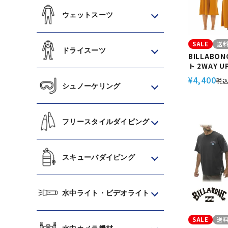
ウェットスーツ
SALE
送
ドライスーツ
BILLABO
ト 2WAY 
ーフィン プ
4,400
¥
税
UTILITY 
シュノーケリング
フリースタイルダイビング
スキューバダイビング
水中ライト・ビデオライト
SALE
送