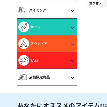
ORIGINAL 
並び替え
17NB
スイミング
サーフ
アウトドア
SALE
店舗限定商品
あなたにオススメのアイテム
RE