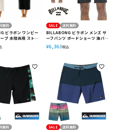
料無料
SALE
送料無料
ONG ビラボン ワンピー
BILLABONG ビラボン メンズ サ
リーブ 水陸両用 ストレ
ーフパンツ ボードショーツ 海パ
PF50+ レディース サ
ン 海水パンツ 水着 水陸両用 サー
6,363
¥
込
税込
プール マリンスポーツ
フ サーフィン 海水浴 BE011524
RASH TANK
SUNDAYS PRO
E
料無料
SALE
送料無料