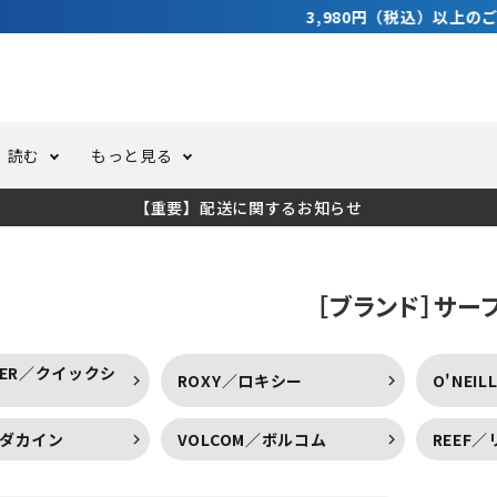
3,980円（税込）以上のご購入で送料無料！
読む
もっと見る
【重要】配送に関するお知らせ
トスーツ
ーホール
ての方へ
ドライスーツ
オーバーホールクーポンにつ
コラム
公式アプリについて
［ブランド］サー
ーバダイビング
足しカスタム
ガ登録
水中ライト・ビデオライト
今コレ愛用してます！
海の遊びをもっと知る
LVER／クイックシ
ROXY／ロキシー
O'NEI
ト・ウエイトベルト
アクセサリー
／ダカイン
VOLCOM／ボルコム
REEF
ング
サーフ