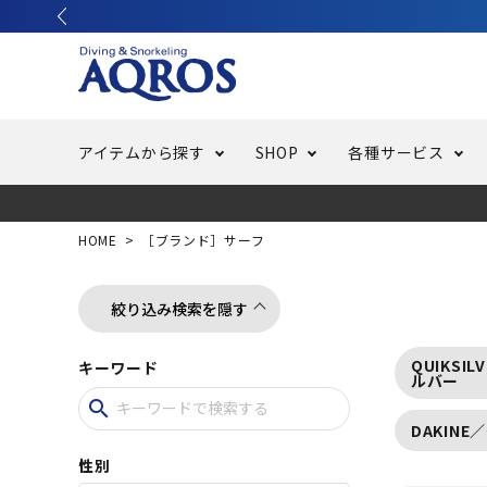
アイテムから探す
SHOP
各種サービス
ラッシュガード・水着・マリンウェア
池袋店／IKEBUKURO
バッテリー交換
ニュース
ご利用ガイド
ウエッ
オーバ
特集
はじめ
HOME
［ブランド］サーフ
フリースタイルダイビング
でしか
LINE ID連携でお買い物が便利に
スキュ
ちょい
メルマ
絞り込み検索を隠す
QUIKSI
キーワード
バッグ・ケース
求人
ウエイ
ルバー
search
DAKINE
スピア・銛（モリ）
スイミ
性別