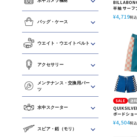
水中カメラ機材
BILLABO
半袖 サーフ
ル サーフ サーフィン 海水浴
4,719
¥
税
BE011861 
バッグ・ケース
ウエイト・ウエイトベルト
アクセサリー
メンテナンス・交換用パー
ツ
SALE
送
水中スクーター
QUIKSIL
ボードショー
ーフショーツ
4,504
¥
税
ウエストゴム
スピア・銛（モリ）
陸両用17イン