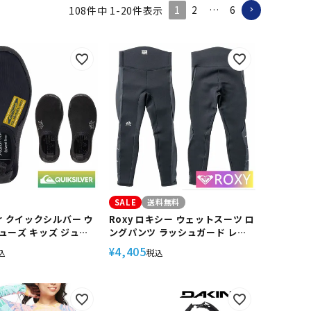
1
2
…
6
108
件中
1
-
20
件表示
SALE
送料無料
ver クイックシルバー ウ
Roxy ロキシー ウェットスーツ ロ
ューズ キッズ ジュニ
ングパンツ ラッシュガード レギ
ィン
ンス キッズ 女の子
4,405
¥
込
税込