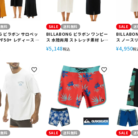
料無料
SALE
送料無料
SALE
送
NG ビラボン サロペッ
BILLABONG ビラボン ワンピー
BILLAB
UPF50+ レディース サ
ス 水陸両用 ストレッチ素材 レデ
ス ノース
ール マリンスポーツ
ィース サーフィン プール マリン
ッチ素材 U
5,148
4,950
¥
¥
込
税込
税
2WAYALOPETTE
スポーツ UTILITY RASH
ーフィン 
ONEPIECE
UTILITY 
ONEPIEC
料無料
SALE
送料無料
SALE
送