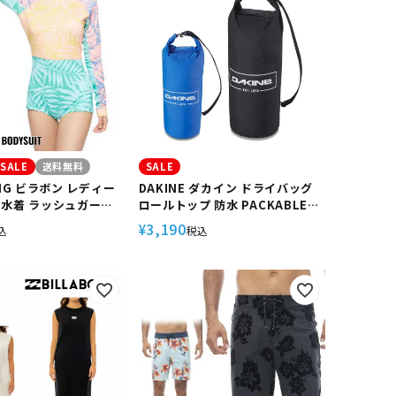
SALE
送料無料
SALE
ONG ビラボン レディー
DAKINE ダカイン ドライバッグ
 水着 ラッシュガード
ロールトップ 防水 PACKABLE
 ビーチウェア 紫外線
ROLLTOP DRY BAG 20L
3,190
¥
込
税込
フィン サーフィン 長袖