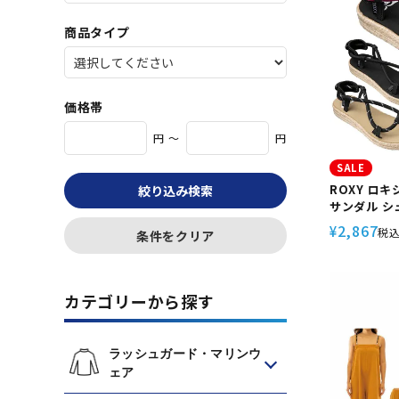
商品タイプ
価格帯
円 ～
円
SALE
ROXY ロ
絞り込み検索
サンダル シ
たんこ 歩き
2,867
¥
税
条件をクリア
いい おしゃれ
ュノーケリング
カテゴリーから探す
ラッシュガード・マリンウ
ェア