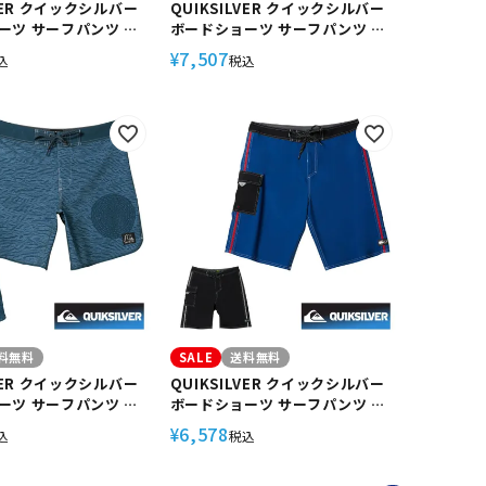
LVER クイックシルバー
QUIKSILVER クイックシルバー
ーツ サーフパンツ サ
ボードショーツ サーフパンツ サ
ツ サーフィン メンズ
ーフショーツ サーフィン メンズ
7,507
¥
込
税込
ッチ 19インチ
撥水 ストレッチ ベルクロ 19イン
37 SURFSILK ARCH
チ AQYBS03629 HIGHLINE
STRAIGHT LEG 19
料無料
SALE
送料無料
LVER クイックシルバー
QUIKSILVER クイックシルバー
ーツ サーフパンツ サ
ボードショーツ サーフパンツ サ
ツ サーフィン メンズ
ーフショーツ サーフィン メンズ
6,578
¥
込
税込
ッチ 18インチ
ジップ付きポケット 水陸両用21
660 OG SCALLOP
インチ AQYBS03658 SATURN