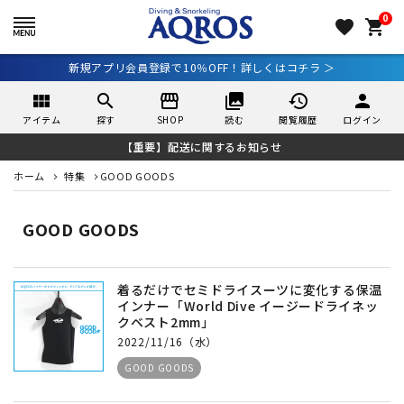
0
favorite
shopping_cart
新規アプリ会員登録で10％OFF！詳しくはコチラ ＞
view_module
search
storefront
collections
history
person
アイテム
探す
SHOP
読む
閲覧履歴
ログイン
【重要】配送に関するお知らせ
ホーム
特集
GOOD GOODS
GOOD GOODS
着るだけでセミドライスーツに変化する保温
インナー「World Dive イージードライネッ
クベスト2mm」
2022/11/16（水）
GOOD GOODS