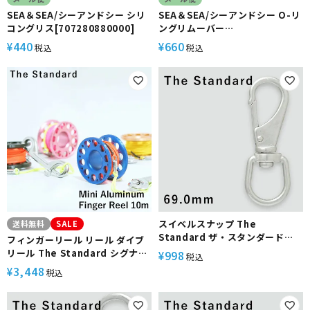
SEA＆SEA/シーアンドシー シリ
SEA＆SEA/シーアンドシー O-リ
コングリス[707280880000]
ングリムーバー
01920[707280870000]
440
660
¥
¥
税込
税込
スイベルスナップ The
送料無料
SALE
Standard ザ・スタンダード
フィンガーリール リール ダイブ
70mm ダイビング アクセサリー
リール The Standard シグナル
998
¥
税込
パーツ ステンレス製 重器材
フロート用 ダイビング アルミ パ
3,448
¥
税込
ーツ ロープ 10m ダイビングリー
ル