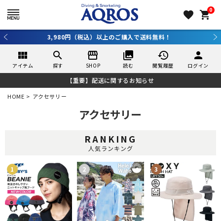
0
favorite
shopping_cart
3,980円（税込）以上のご購入で送料無料！
view_module
search
storefront
collections
history
person
アイテム
探す
SHOP
読む
閲覧履歴
ログイン
【重要】配送に関するお知らせ
HOME
アクセサリー
アクセサリー
RANKING
人気ランキング