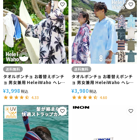
送料無料
送料無料
タオルポンチョ お着替えポンチ
タオルポンチョ お着替えポンチ
ョ 男女兼用 HeleiWaho ヘレイ
ョ 男女兼用 HeleiWaho ヘレイ
ワホ マイクロファイバー タオル
ワホ マイクロファイバー タオル
3,998
3,980
¥
¥
税込
税込
サーフポンチョ サウナポンチョ
サーフポンチョ サウナポンチョ
4.33
4.60
バスローブ 速乾 薄手でコンパク
バスローブ 速乾
ト