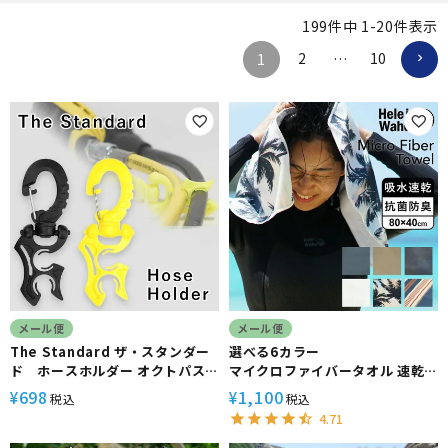
199
件中
1
-
20
件表示
2
10
1
…
メール便
メール便
The Standard ザ・スタンダー
選べる6カラー
ド ホースホルダー オクトパス
マイクロファイバータオル 速乾
ホルダー ダイビング アクセサリ
抗菌 防臭 HeleiWaho ヘレイワ
698
1,100
¥
¥
税込
税込
ー パーツ プラスチック製 オクト
ホ
4.71
パス ゲージ BCD 重器材