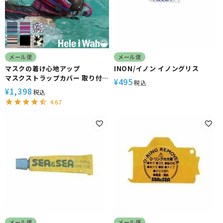
メール便
メール便
マスクの着け心地アップ
INON/イノン イノングリス
マスクストラップカバー 取り付
495
¥
税込
け簡単 ベルクロタイプ ５カラー
1,398
¥
税込
Hele i Waho/ヘレイワホ
4.67
メール便
メール便