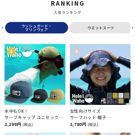
RANKING
人気ランキング
ラッシュガード・
ウエットスーツ
マリンウェア
水中もOK！
女性向けサイズ
サーフキャップ ユニセックス
サーフハット 帽子
メンズ レディース
HeleiWaho/ヘレイワホ UVカ
2,299円
2,780円
(税込)
(税込)
HeleiWaho ヘレイワホ UVカ
ット 水陸両用 撥水 抗菌 熱中