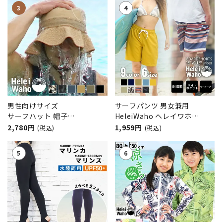
ット サーフィン シュノーケリ
症予防
ング ダイビング 水陸両用
男性向けサイズ
サーフパンツ 男女兼用
サーフハット 帽子
HeleiWaho ヘレイワホ
HeleiWaho/ヘレイワホ UVカ
VOLLEY ボードショーツ ハー
2,780円
1,959円
(税込)
(税込)
ット 水陸両用 撥水 抗菌 熱中
フパンツ 大きいサイズ 水陸両
症予防
用 体型カバー