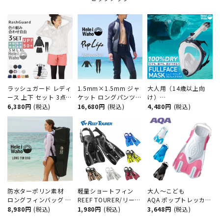
ラッシュガード レディ
1.5mm×1.5mm ジャ
大人用（14歳以上向
ース 上下 セット 3点
ケット ロングパンツ
け）
フード付き 長袖 トレ
メンズ ウェットスーツ
『TBSテレビ ラヴィッ
6,380円
(税込)
16,680円
(税込)
4,480円
(税込)
ンカ サーフパンツ 水
2ピース HeleiWaho ヘ
ト！』で紹介された フ
着 30代 40代 50代 体
レイワホ poplife サー
ルフェイスマスク
型カバー ゆったり UV
フィン ダイビング
HeleiWaho ヘレイワホ
カット 水陸両用 プー
SUP スノーケル シュ
ALOHA フルフェイス
ル 海 ランニング ヨガ
ノーケリング
ドライシュノーケル メ
接触冷感 ヘレイワホ
ッシュバッグ付き
運動 スポーツ 夏
大人～こども
防水ターポリン素材
軽量ショートフィン
AQA ポップトレッカー
ロングフィンバッグ ヘ
REEF TOURER/リーフ
KF-2511N シュノーケ
レイワホ/HeleiWaho
ツアラー RF0106 シュ
3,648円
(税込)
8,980円
(税込)
1,980円
(税込)
リング 海水浴
フリーダイビング スキ
ノーケリング ストラッ