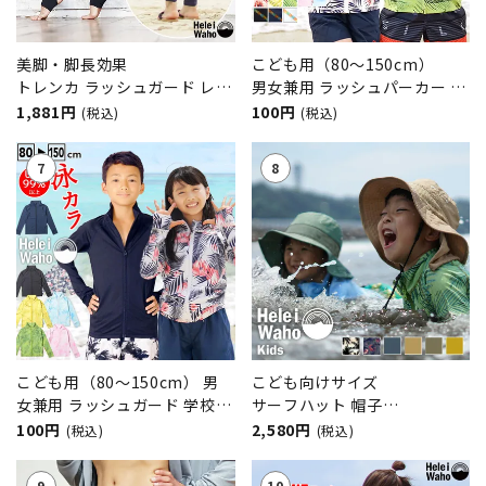
美脚・脚長効果
こども用（80～150cm）
トレンカ ラッシュガード レデ
男女兼用 ラッシュパーカー キ
ィース HeleiWaho ヘレイワ
ッズ ジュニア HeleiWaho ヘ
1,881円
100円
(税込)
(税込)
ホ マリンカ UPF50+ 日焼け止
レイワホ UPF50+ UVカット
め 接触冷感 シュノーケリング
海 プール
こども用（80～150cm） 男
こども向けサイズ
女兼用 ラッシュガード 学校
サーフハット 帽子
スクール プール 水泳 UPF50+
HeleiWaho ヘレイワホ UVカ
100円
2,580円
(税込)
(税込)
UVカット HeleiWaho ヘレイ
ット 水陸両用 撥水 抗菌 熱中
ワホ
症予防