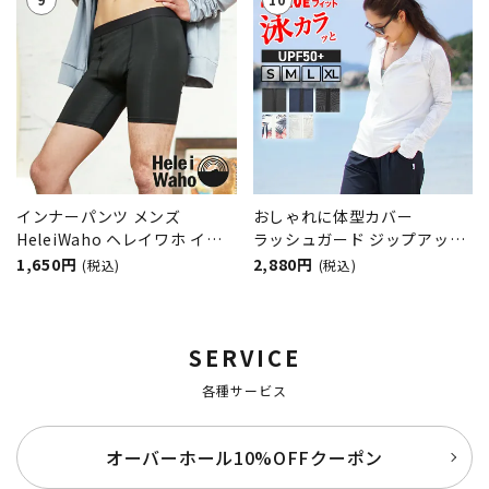
インナーパンツ メンズ
おしゃれに体型カバー
HeleiWaho ヘレイワホ イン
ラッシュガード ジップアップ
ナー ラッシュガード素材 スト
レディース フードなし
1,650円
2,880円
(税込)
(税込)
レッチ
HeleiWaho ヘレイワホ
UPF50+ UVカット 体型カバー
日焼け対策 接触冷感 プール
SERVICE
海
各種サービス
オーバーホール10%OFFクーポン