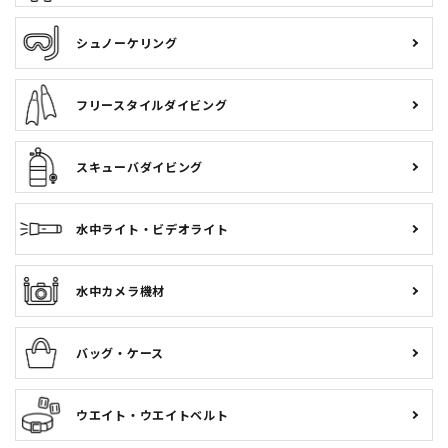
GULL「ハードシェルスーツケース」先行予約！特別プレゼン
シュノーケリング
トも！3月22日まで延長！
2026.01.30
フリースタイルダイビング
ダイビング＆スノーケル専門店のファイナルセール開催！2月1
日（日）から！
スキューバダイビング
2026.01.01
ダイビング＆スノーケル専門店の初売りSALE！1月4日（日）
から！
水中ライト・ビデオライト
2025.12.15
年末年始の営業日のお知らせ
水中カメラ機材
バッグ・ケース
ウエイト・ウエイトベルト