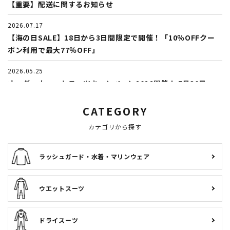
【重要】配送に関するお知らせ
2026.07.17
【海の日SALE】18日から3日間限定で開催！「10％OFFクー
ポン利用で最大77％OFF」
2026.05.25
オーダーウェットスーツキャンペーン2026開催！ 5月30日
（土）から！
CATEGORY
2026.04.24
カテゴリから探す
春のダイコンフェア開催！5月10日（日）まで
2026.04.01
ラッシュガード・水着・マリンウェア
AQROS Member Days -メンバーだけの特別な3日間が4月3日
より開催！
ウエットスーツ
2026.03.29
GULL「バラクーダ」2026年モデル、販売受付中！
ドライスーツ
2026.03.03