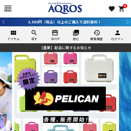
0
favorite
shopping_cart
3,980円（税込）以上のご購入で送料無料！
view_module
search
storefront
collections
history
person
アイテム
探す
SHOP
読む
閲覧履歴
ログイン
【重要】配送に関するお知らせ