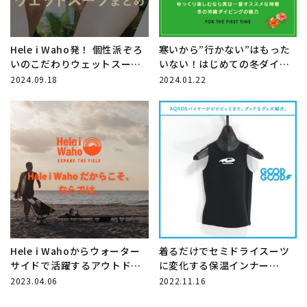
Hele i Waho発！ 個性派ぞろ
寒いから”行かない”はもった
いのこだわりウェットスーツ
いない！はじめての冬ダイビ
まとめ
ング【沖縄編】
2024.09.18
2024.01.22
Hele i Wahoからウォーター
着るだけでセミドライスーツ
サイドで活躍するアウトドア
に変化する保温インナー
ラインORANGE Labelがちょ
「World Dive イージードライ
2023.04.06
2022.11.16
うどいい！
ネックベスト2mm」