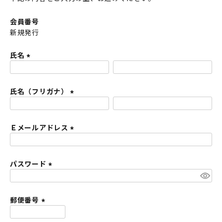
会員番号
新規発行
氏名
(
必
氏名（フリガナ）
須
)
(
必
Ｅメールアドレス
須
)
(
必
パスワード
須
)
(
必
須
郵便番号
)
(