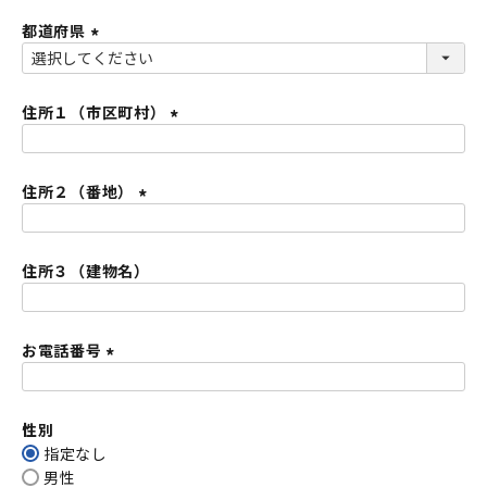
必
都道府県
須
)
(
必
須
住所１（市区町村）
)
(
必
住所２（番地）
須
)
(
必
住所３（建物名）
須
)
お電話番号
(
必
性別
須
指定なし
)
男性