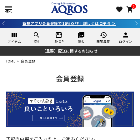
0
favorite
shopping_cart
新規アプリ会員登録で10％OFF！詳しくはコチラ ＞
view_module
search
storefront
collections
history
person
アイテム
探す
SHOP
読む
閲覧履歴
ログイン
【重要】配送に関するお知らせ
HOME
会員登録
会員登録
下記の内容をご入力の上、お進みください。