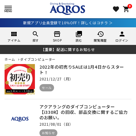
0
favorite
shopping_cart
新規アプリ会員登録で10％OFF！詳しくはコチラ ＞
view_module
search
storefront
collections
history
person
アイテム
探す
SHOP
読む
閲覧履歴
ログイン
【重要】配送に関するお知らせ
ホーム
ダイブコンピューター
2022年の初売りSALEは1月4日からスター
ト！
2021/12/27（月）
セール
アクアラングのダイブコンピューター
【i330R】の回収、部品交換に関するご協力
のお願い。
2021/08/01（日）
お知らせ