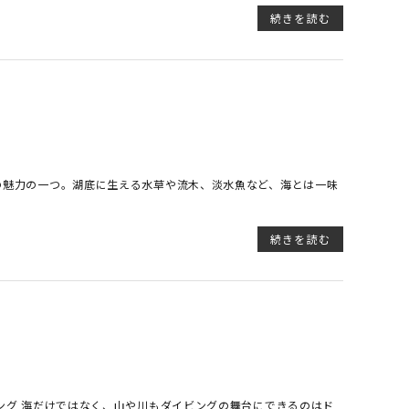
続きを読む
の魅力の一つ。湖底に生える水草や流木、淡水魚など、海とは一味
続きを読む
ング 海だけではなく、山や川もダイビングの舞台にできるのはド