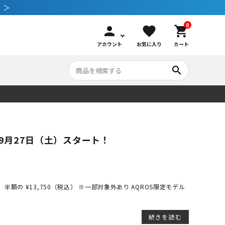
 ＞
0
person
favorite
shopping_cart
アカウント
お気に入り
カート
search
いて
シュノーケリング
GOOD GOODS
公式LINEについて
9月27日（土）スタート！
水中カメラ機材
ブランド紹介
コンセプト
メンテナンサービス・交換用パーツ
半額の ¥13,750（税込） ※一部対象外あり AQROS限定モデル
アウトドア
続きを読む