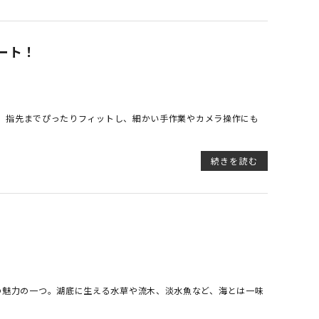
ート！
素材を採用。指先までぴったりフィットし、細かい手作業やカメラ操作にも
続きを読む
の魅力の一つ。湖底に生える水草や流木、淡水魚など、海とは一味