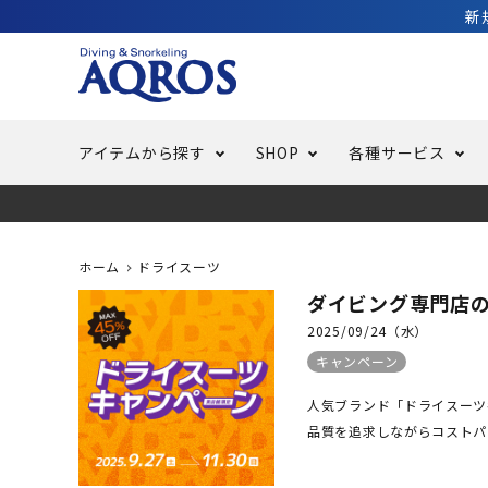
新
アイテムから探す
SHOP
各種サービス
ラッシュガード・水着・マリンウェア
池袋店／IKEBUKURO
バッテリー交換
ニュース
ご利用ガイド
ウエッ
オーバ
特集
はじめ
ホーム
ドライスーツ
ダイビング専門店の
フリースタイルダイビング
でしか
LINE ID連携でお買い物が便利に
スキュ
ちょい
メルマ
2025/09/24（水）
キャンペーン
バッグ・ケース
求人
ウエイ
人気ブランド「ドライスーツ各種
品質を追求しながらコストパフ
スピア・銛（モリ）
スイミ