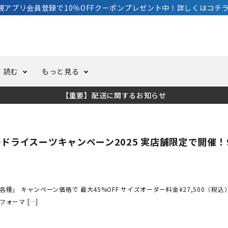
規アプリ会員登録で10％OFFクーポンプレゼント中！詳しくはコチラ
読む
もっと見る
【重要】配送に関するお知らせ
トスーツ
ーホール
ての方へ
ドライスーツ
オーバーホールクーポンにつ
コラム
公式アプリについて
ドライスーツキャンペーン2025 実店舗限定で開催！
ーバダイビング
足しカスタム
ガ登録
水中ライト・ビデオライト
今コレ愛用してます！
海の遊びをもっと知る
ト・ウエイトベルト
アクセサリー
」 キャンペーン価格で 最大45%OFF サイズオーダー料金¥27,500（税込） 
ォーマ […]
ング
サーフ