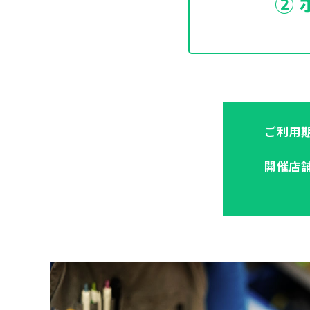
② 
ご利用
開催店