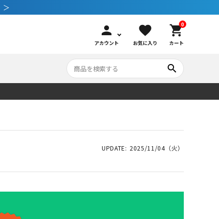
 ＞
0
person
favorite
shopping_cart
アカウント
お気に入り
カート
search
いて
シュノーケリング
GOOD GOODS
公式LINEについて
水中カメラ機材
ブランド紹介
コンセプト
2025/11/04（火）
メンテナンサービス・交換用パーツ
アウトドア