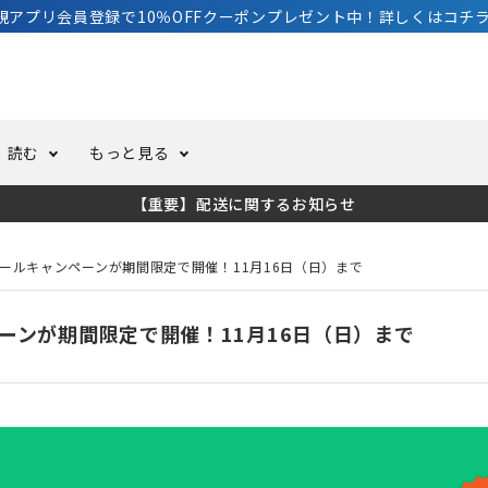
規アプリ会員登録で10％OFFクーポンプレゼント中！詳しくはコチラ
読む
もっと見る
【重要】配送に関するお知らせ
トスーツ
ーホール
ての方へ
ドライスーツ
オーバーホールクーポンにつ
コラム
公式アプリについて
ールキャンペーンが期間限定で開催！11月16日（日）まで
ーバダイビング
足しカスタム
ガ登録
水中ライト・ビデオライト
今コレ愛用してます！
海の遊びをもっと知る
ーンが期間限定で開催！11月16日（日）まで
ト・ウエイトベルト
アクセサリー
ング
サーフ