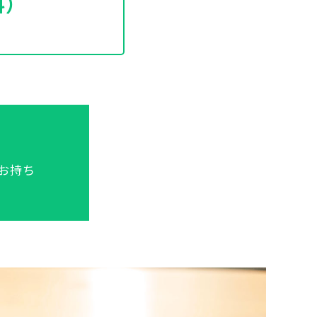
料）
へお持ち