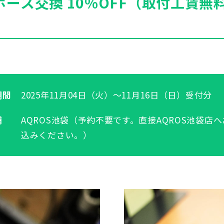
ホース交換 10%OFF（取付工賃無
期間
2025年11月04日（火）～11月16日（日）受付分
舗
AQROS池袋（予約不要です。直接AQROS池袋店
込みください。）