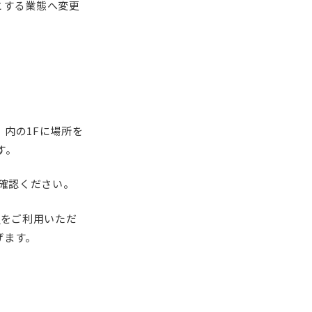
とする業態へ変更
内の1Fに場所を
す。
確認ください。
ア
をご利用いただ
げます。