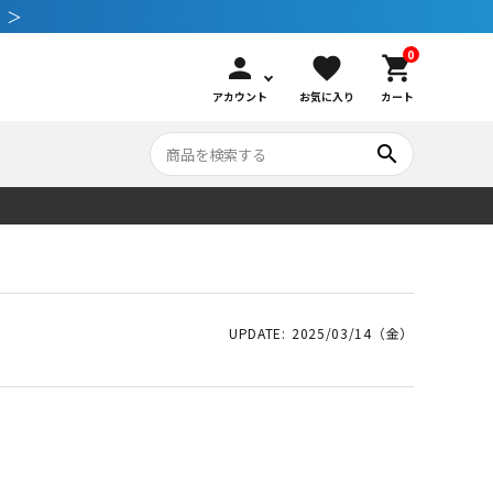
 ＞
0
person
favorite
shopping_cart
アカウント
お気に入り
カート
search
いて
シュノーケリング
GOOD GOODS
公式LINEについて
水中カメラ機材
ブランド紹介
コンセプト
2025/03/14（金）
メンテナンサービス・交換用パーツ
アウトドア