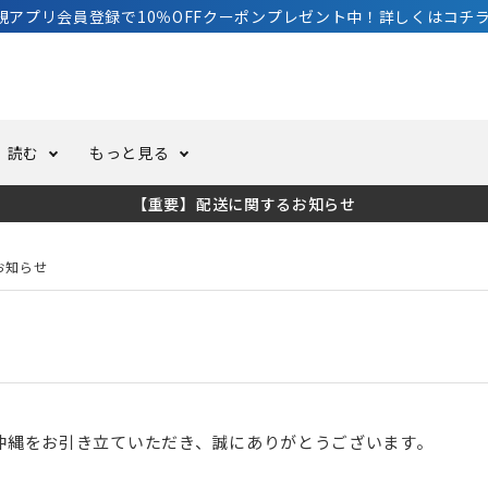
規アプリ会員登録で10％OFFクーポンプレゼント中！詳しくはコチラ
読む
もっと見る
【重要】配送に関するお知らせ
トスーツ
ーホール
ての方へ
ドライスーツ
オーバーホールクーポンにつ
コラム
公式アプリについて
お知らせ
ーバダイビング
足しカスタム
ガ登録
水中ライト・ビデオライト
今コレ愛用してます！
海の遊びをもっと知る
ト・ウエイトベルト
アクセサリー
S沖縄をお引き立ていただき、誠にありがとうございます。
ング
サーフ