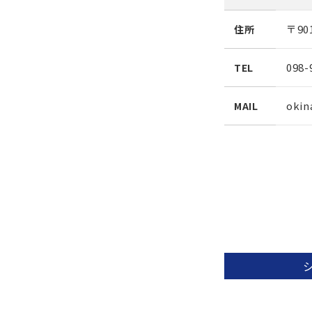
〒90
住所
098-
TEL
okin
MAIL