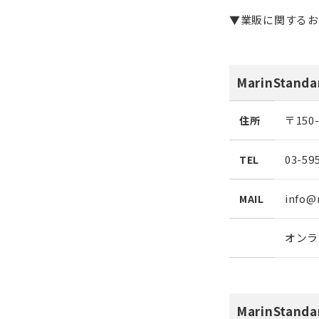
▼業販に関するお
MarinStan
〒15
住所
03-59
TEL
info@
MAIL
オンラ
MarinStan