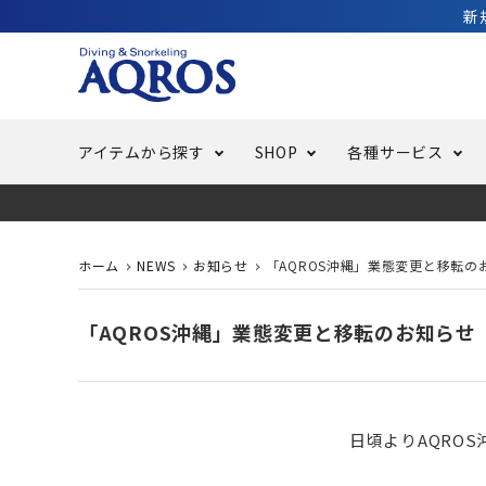
新
アイテムから探す
SHOP
各種サービス
ラッシュガード・水着・マリンウェア
池袋店／IKEBUKURO
バッテリー交換
ニュース
ご利用ガイド
ウエッ
オーバ
特集
はじめ
ホーム
NEWS
お知らせ
「AQROS沖縄」業態変更と移転の
フリースタイルダイビング
でしか
LINE ID連携でお買い物が便利に
スキュ
ちょい
メルマ
「AQROS沖縄」業態変更と移転のお知らせ
バッグ・ケース
求人
ウエイ
日頃よりAQRO
スピア・銛（モリ）
スイミ