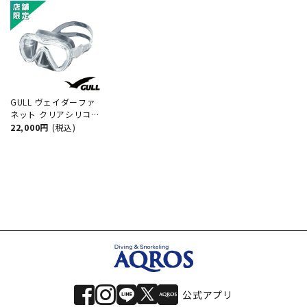
GULL ヴェイダーファ
ネット クリアシリコン
スーパークリアレンズ
22,000円
(税込)
度付きレンズ（オーダ
ー）対応 GM-1265C
ダイビング マスク
公式アプリ