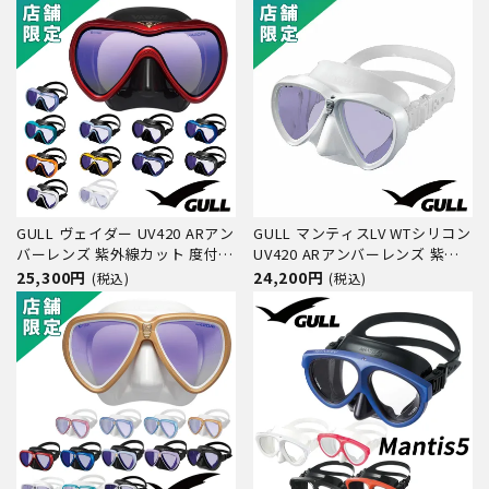
ング マスク
1296D GM-1297D ダイビング マ
スク
GULL ヴェイダー UV420 ARアン
GULL マンティスLV WTシリコン
バーレンズ 紫外線カット 度付き
UV420 ARアンバーレンズ 紫外
レンズ（オーダー）対応 GM-
線カット 度付きレンズ対応 GM-
25,300円
24,200円
(税込)
(税込)
1293D GM-1294D ダイビング マ
1291C ダイビング マスク
スク