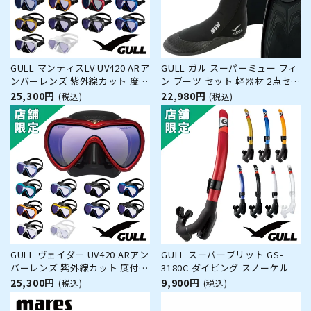
GULL マンティスLV UV420 ARア
GULL ガル スーパーミュー フィ
ンバーレンズ 紫外線カット 度付
ン ブーツ セット 軽器材 2点セッ
きレンズ対応 GM-1290D GM-
ト スーパー ミュー フルフット
25,300円
22,980円
(税込)
(税込)
1291D ダイビング マスク
フィン 3mm ミューブーツ ダイ
ビングブーツ シュノーケリング
スキンダイビング スキューバダ
イビング 【smew-3_mewB】
GULL ヴェイダー UV420 ARアン
GULL スーパーブリット GS-
バーレンズ 紫外線カット 度付き
3180C ダイビング スノーケル
レンズ（オーダー）対応 GM-
25,300円
9,900円
(税込)
(税込)
1293D GM-1294D ダイビング マ
スク