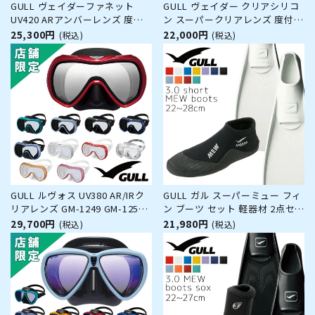
GULL ヴェイダーファネット
GULL ヴェイダー クリアシリコ
UV420 ARアンバーレンズ 度付
ン スーパークリアレンズ 度付き
きレンズ（オーダー）対応 GM-
レンズ（オーダー）対応 GM-
25,300円
22,000円
(税込)
(税込)
1296D GM-1297D ダイビング マ
1255C ダイビング マスク
スク
GULL ルヴォス UV380 AR/IRク
GULL ガル スーパーミュー フィ
リアレンズ GM-1249 GM-1250
ン ブーツ セット 軽器材 2点セッ
GM-1251 ダイビング マスク
ト スーパー ミュー フルフット
29,700円
21,980円
(税込)
(税込)
フィン ショート ミューブーツ
ダイビングブーツ シュノーケリ
ング スキンダイビング スキュー
バダイビング 【smew-sho