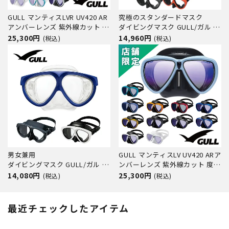
GULL マンティスLVR UV420 AR
究極のスタンダードマスク
アンバーレンズ 紫外線カット 度
ダイビングマスク GULL/ガル マ
付きレンズ対応 GM-1246B GM-
ンティス5 ブラックシリコン 度
25,300円
14,960円
(税込)
(税込)
1247B ダイビング マスク
付きレンズ対応 男女兼用
男女兼用
GULL マンティスLV UV420 ARア
ダイビングマスク GULL/ガル マ
ンバーレンズ 紫外線カット 度付
ンティスブラックシリコン GM-
きレンズ対応 GM-1290D GM-
14,080円
25,300円
(税込)
(税込)
1031 度付きレンズ対応
1291D ダイビング マスク
最近チェックしたアイテム