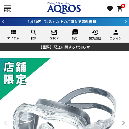
0
favorite
shopping_cart
3,980円（税込）以上のご購入で送料無料！
view_module
search
storefront
collections
history
person
アイテム
探す
SHOP
読む
閲覧履歴
ログイン
【重要】配送に関するお知らせ