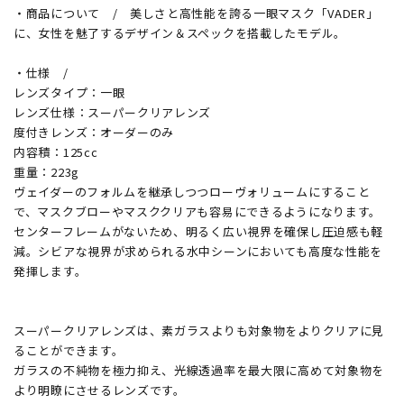
・商品について / 美しさと高性能を誇る一眼マスク「VADER」
に、女性を魅了するデザイン＆スペックを搭載したモデル。
・仕様 /
レンズタイプ：一眼
レンズ仕様：スーパークリアレンズ
度付きレンズ：オーダーのみ
内容積：125cc
重量：223g
ヴェイダーのフォルムを継承しつつローヴォリュームにすること
で、マスクブローやマスククリアも容易にできるようになります。
センターフレームがないため、明るく広い視界を確保し圧迫感も軽
減。シビアな視界が求められる水中シーンにおいても高度な性能を
発揮します。
スーパークリアレンズは、素ガラスよりも対象物をよりクリアに見
ることができます。
ガラスの不純物を極力抑え、光線透過率を最大限に高めて対象物を
より明瞭にさせるレンズです。