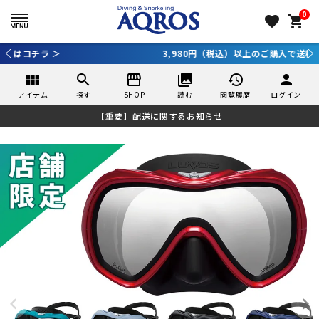
0
favorite
shopping_cart
3,980円（税込）以上のご購入で送料無料！
view_module
search
storefront
collections
history
person
アイテム
探す
SHOP
読む
閲覧履歴
ログイン
【重要】配送に関するお知らせ