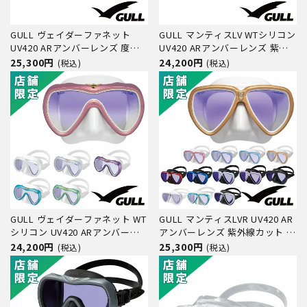
GULL ヴェイダーファネット
GULL マンティスLV WTシリコン
UV420 ARアンバーレンズ 度付
UV420 ARアンバーレンズ 紫外
きレンズ（オーダー）対応 GM-
線カット 度付きレンズ対応 GM-
25,300円
24,200円
(税込)
(税込)
1296D GM-1297D ダイビング マ
1291C ダイビング マスク
スク
GULL ヴェイダーファネット WT
GULL マンティスLVR UV420 AR
シリコン UV420 ARアンバーレ
アンバーレンズ 紫外線カット 度
ンズ 度付きレンズ（オーダー）
付きレンズ対応 GM-1246B GM-
24,200円
25,300円
(税込)
(税込)
対応 GM-1297C ダイビング マス
1247B ダイビング マスク
ク