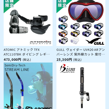
ATOMIC アトミック TFX
GULL ヴェイダー UV420 ARアン
ATC1107BK ダイビング レギュ
バーレンズ 紫外線カット 度付き
レーター 重器材
レンズ（オーダー）対応 GM-
473,000円
25,300円
(税込)
(税込)
1293D GM-1294D ダイビング マ
スク