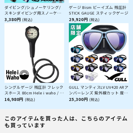
ダイビング/シュノーケリング/
ゲージ Bism ビーイズム 残圧計
スキンダイビング用スノーケル
STICK GAUGE スティックゲージ
シリコンマウスピース付 【S1
3,380円
29,920円
(税込)
(税込)
SemiDry-Tech STREAMLINE /
ダイビングスノーケル】
AROPEC(アロペック)
シングルゲージ 残圧計 フレック
GULL マンティスLV UV420 ARア
スホース 80cm Hele i waho / ヘ
ンバーレンズ 紫外線カット 度付
レイワホ ダイビング 重器材 海
きレンズ対応 GM-1290D GM-
16,980円
25,300円
(税込)
(税込)
スキューバダイビング 軽量モデ
1291D ダイビング マスク
ル 軽い コンパクト 小さい 丈夫
耐久性
このアイテムを買った人は、こちらのアイテム
も買っています