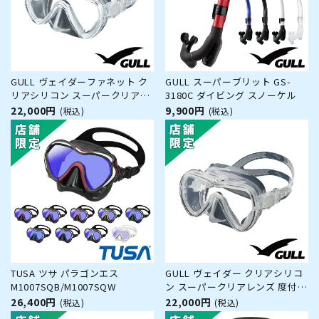
GULL ヴェイダーファネット ク
GULL スーパーブリット GS-
リアシリコン スーパークリアレ
3180C ダイビング スノーケル
ンズ 度付きレンズ（オーダー）
22,000円
9,900円
(税込)
(税込)
対応 GM-1265C ダイビング マス
ク
TUSA ツサ パラゴンエス
GULL ヴェイダー クリアシリコ
M1007SQB/M1007SQW
ン スーパークリアレンズ 度付き
レンズ（オーダー）対応 GM-
26,400円
22,000円
(税込)
(税込)
1255C ダイビング マスク