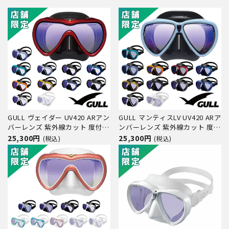
GULL ヴェイダー UV420 ARアン
GULL マンティスLV UV420 ARア
バーレンズ 紫外線カット 度付き
ンバーレンズ 紫外線カット 度付
レンズ（オーダー）対応 GM-
きレンズ対応 GM-1290D GM-
25,300円
25,300円
(税込)
(税込)
1293D GM-1294D ダイビング マ
1291D ダイビング マスク
スク