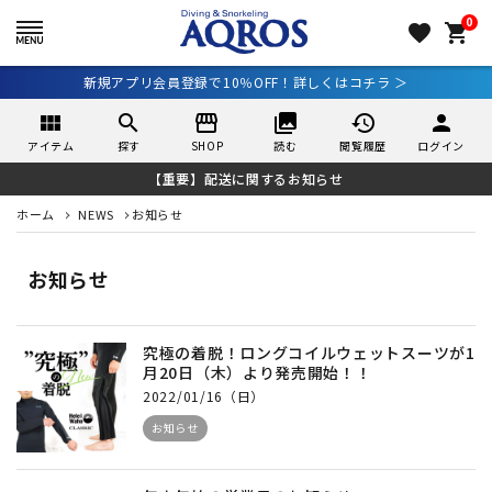
0
favorite
shopping_cart
新規アプリ会員登録で10％OFF！詳しくはコチラ ＞
view_module
search
storefront
collections
history
person
アイテム
探す
SHOP
読む
閲覧履歴
ログイン
【重要】配送に関するお知らせ
ホーム
NEWS
お知らせ
お知らせ
究極の着脱！ロングコイルウェットスーツが1
月20日（木）より発売開始！！
2022/01/16（日）
お知らせ