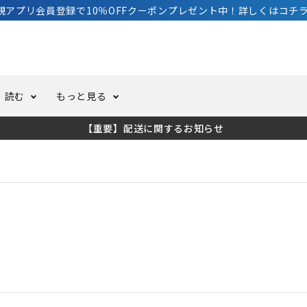
規アプリ会員登録で10％OFFクーポンプレゼント中！詳しくはコチラ
読む
もっと見る
【重要】配送に関するお知らせ
トスーツ
ーホール
ての方へ
ドライスーツ
オーバーホールクーポンにつ
コラム
公式アプリについて
ーバダイビング
足しカスタム
ガ登録
水中ライト・ビデオライト
今コレ愛用してます！
海の遊びをもっと知る
ト・ウエイトベルト
アクセサリー
ング
サーフ