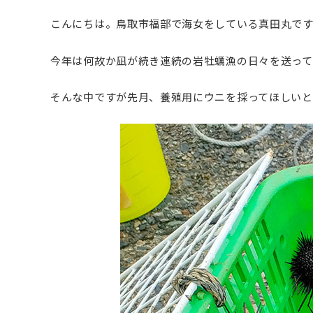
SALE
店舗限
こんにちは。鳥取市福部で海女をしている真田丸です
今年は何故か凪が続き連続の岩牡蠣漁の日々を送って
そんな中ですが先月、養殖用にウニを採ってほしい