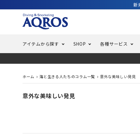
新
アイテムから探す
SHOP
各種サービス
ラッシュガード・水着・マリンウェア
池袋店／IKEBUKURO
バッテリー交換
ニュース
ご利用ガイド
ウエッ
オーバ
特集
はじめ
ホーム
海と生きる人たちのコラム一覧
意外な美味しい発見
フリースタイルダイビング
でしか
LINE ID連携でお買い物が便利に
スキュ
ちょい
メルマ
意外な美味しい発見
バッグ・ケース
求人
ウエイ
スピア・銛（モリ）
スイミ