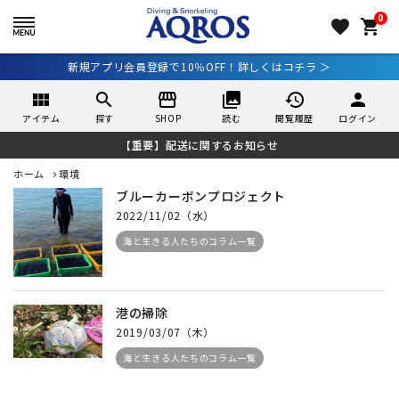
0
favorite
shopping_cart
新規アプリ会員登録で10％OFF！詳しくはコチラ ＞
view_module
search
storefront
collections
history
person
アイテム
探す
SHOP
読む
閲覧履歴
ログイン
【重要】配送に関するお知らせ
ホーム
環境
ブルーカーボンプロジェクト
2022/11/02（水）
海と生きる人たちのコラム一覧
港の掃除
2019/03/07（木）
海と生きる人たちのコラム一覧