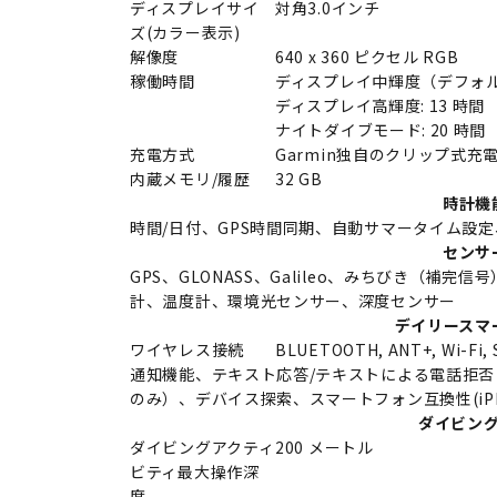
ディスプレイサイ
対角3.0インチ
ズ(カラー表示)
解像度
640 x 360 ピクセル RGB
稼働時間
ディスプレイ中輝度（デフォルト
ディスプレイ高輝度: 13 時間
ナイトダイブモード: 20 時間
充電方式
Garmin独自のクリップ式
内蔵メモリ/履歴
32 GB
時計機
時間/日付、GPS時間同期、自動サマータイム設
センサ
GPS、GLONASS、Galileo、みちびき（補
計、温度計、環境光センサー、深度センサー
デイリースマ
ワイヤレス接続
BLUETOOTH, ANT+, Wi-Fi,
通知機能、テキスト応答/テキストによる電話拒否と
のみ）、デバイス探索、スマートフォン互換性(iPhone
ダイビン
ダイビングアクティ
200 メートル
ビティ最大操作深
度