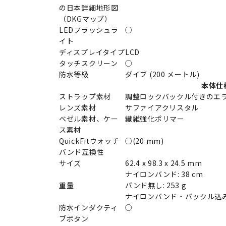
の日本詳細地形図
（DKGマップ）
LEDフラッシュラ
○
イト
ディスプレイタイプ
LCD
タッチスクリーン
○
防水等級
ダイブ (200 メートル)
本体仕
ストラップ素材
調整ロックバックル付きのエ
レンズ素材
サファイアクリスタル
ベゼル素材、ケー
繊維強化ポリマー
ス素材
QuickFitウォッチ
○(20 mm)
バンド互換性
サイズ
62.4 x 98.3 x 24.5 mm
ナイロンバンド: 38 cm
重量
バンド無し: 253 g
ナイロンバンド・バックル込み: 
防水インダクティ
○
ブボタン