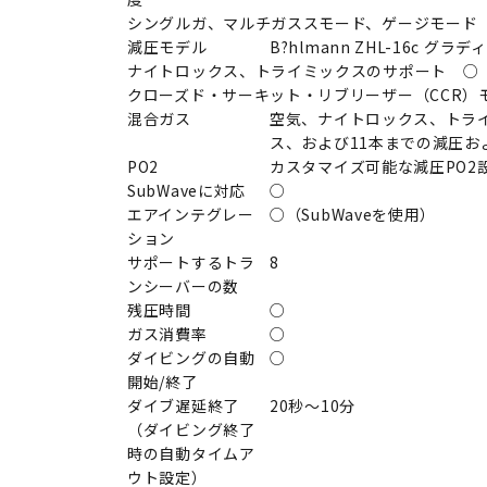
シングルガ、マルチガススモード、ゲージモード
減圧モデル
B?hlmann ZHL-16c グ
ナイトロックス、トライミックスのサポート ○
クローズド・サーキット・リブリーザー（CCR）
混合ガス
空気、ナイトロックス、トライミ
ス、および11本までの減圧お
PO2
カスタマイズ可能な減圧PO2設
SubWaveに対応
○
エアインテグレー
○（SubWaveを使用）
ション
サポートするトラ
8
ンシーバーの数
残圧時間
○
ガス消費率
○
ダイビングの自動
○
開始/終了
ダイブ遅延終了
20秒～10分
（ダイビング終了
時の自動タイムア
ウト設定）