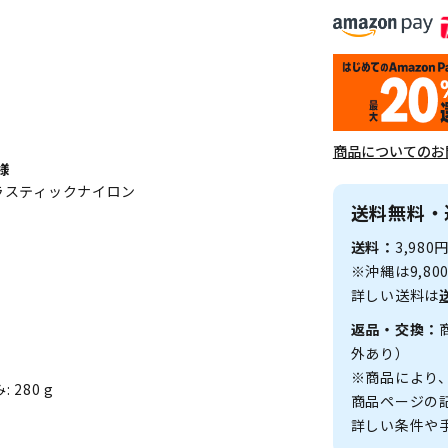
商品についてのお
様
ラスティックナイロン
送料無料・
送料：
3,98
※沖縄は9,8
詳しい送料は
返品・交換：
外あり）
※商品により
280 g
商品ページの
詳しい条件や