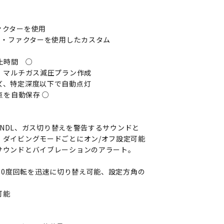
ァクターを使用
ト・ファクターを使用したカスタム
止時間 ○
、マルチガス減圧プラン作成
ズ、特定深度以下で自動点灯
を自動保存 ○
U、NDL、ガス切り替えを警告するサウンドと
。ダイビングモードごとにオン/オフ設定可能
サウンドとバイブレーションのアラート。
180度回転を迅速に切り替え可能、設定方角の
可能