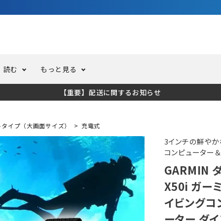
3,980円（税込）以上のご購入で送料無料！
読む
もっと見る
【重要】配送に関するお知らせ
トスーツ
ーホール
ての方へ
ドライスーツ
オーバーホールクーポンにつ
コラム
公式アプリについて
トタイプ（大画面サイズ）
充電式
ーバダイビング
足しカスタム
ガ登録
水中ライト・ビデオライト
今コレ愛用してます！
海の遊びをもっと知る
3インチの鮮やか
コンピューター＆
GARMIN 
ト・ウエイトベルト
アクセサリー
X50i ガ
イビングコン
ング
サーフ
ーター ダイ