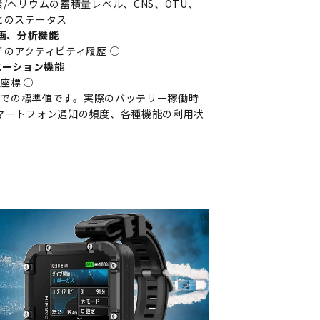
/ヘリウムの蓄積量レベル、CNS、OTU、
とのステータス
画、分析機能
チのアクティビティ履歴 ○
エーション機能
座標 ○
境下での標準値です。実際のバッテリー稼働時
マートフォン通知の頻度、各種機能の利用状