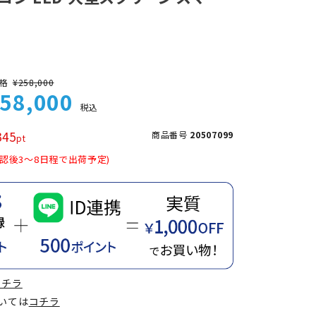
格
¥
258,000
58,000
税込
345
商品番号
20507099
認後3～8日程で出荷予定)
コチラ
ついては
コチラ