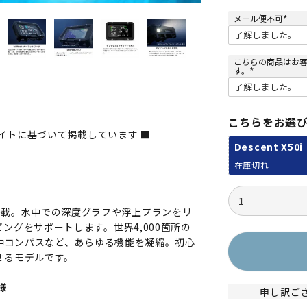
メール便不可
(
必
須
)
こちらの商品はお
す。
(
必
須
)
こちらをお選
イトに基づいて掲載しています ■
Descent X50i
在庫切れ
搭載。水中での深度グラフや浮上プランをリ
ングをサポートします。世界4,000箇所の
水中コンパスなど、あらゆる機能を凝縮。初心
せるモデルです。
様
申し訳ご