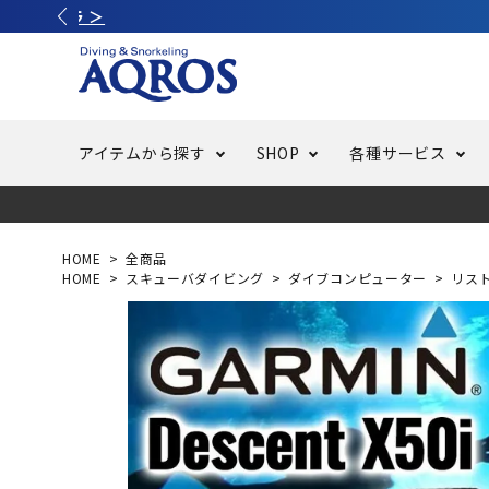
アイテムから探す
SHOP
各種サービス
ラッシュガード・水着・マリンウェア
池袋店／IKEBUKURO
バッテリー交換
ニュース
ご利用ガイド
ウエッ
オーバ
特集
はじめ
HOME
全商品
HOME
スキューバダイビング
ダイブコンピューター
リス
フリースタイルダイビング
でしか
LINE ID連携でお買い物が便利に
スキュ
ちょい
メルマ
バッグ・ケース
求人
ウエイ
スピア・銛（モリ）
スイミ