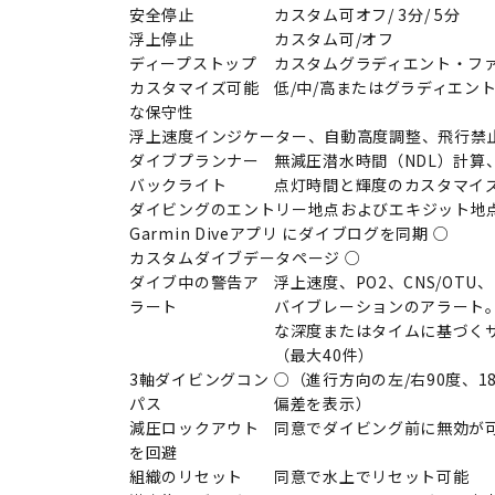
安全停止
カスタム可オフ/ 3分/ 5分
浮上停止
カスタム可/オフ
ディープストップ
カスタムグラディエント・フ
カスタマイズ可能
低/中/高またはグラディエン
な保守性
浮上速度インジケーター、自動高度調整、飛行禁
ダイブプランナー
無減圧潜水時間（NDL）計算
バックライト
点灯時間と輝度のカスタマイ
ダイビングのエントリー地点およびエキジット地点
Garmin Diveアプリ にダイブログを同期 ○
カスタムダイブデータページ ○
ダイブ中の警告ア
浮上速度、PO2、CNS/OT
ラート
バイブレーションのアラート
な深度またはタイムに基づく
（最大40件）
3軸ダイビングコン
○（進行方向の左/右90度、
パス
偏差を表示）
減圧ロックアウト
同意でダイビング前に無効が
を回避
組織のリセット
同意で水上でリセット可能