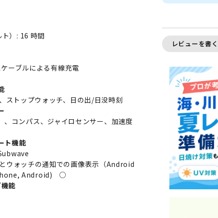
）: 16 時間
レビューを書
充電ケーブルによる有線充電
能
定、ストップウォッチ、日の出/日没時刻
ー
完信号）、コンパス、ジャイロセンサー、加速度
ート機能
 Subwave
ウォッチの通知での画像表示（Android
, Android) ○
グ機能