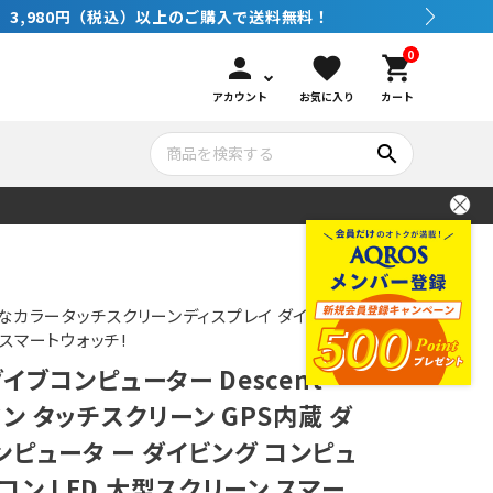
0
person
favorite
shopping_cart
アカウント
お気に入り
カート
search
いて
シュノーケリング
GOOD GOODS
公式LINEについて
水中カメラ機材
ブランド紹介
コンセプト
なカラータッチスクリーンディスプレイ ダイビング
スマートウォッチ!
ダイブコンピューター Descent
メンテナンサービス・交換用パーツ
ーミン タッチスクリーン GPS内蔵 ダ
ピュータ ー ダイビング コンピュ
アウトドア
コン LED 大型スクリーン スマー