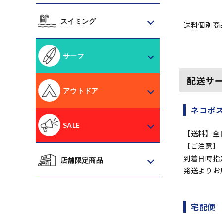
スイミング
送料個別商
サーフ
配送サ
アウトドア
ネコポ
SALE
【送料】全
【ご注意】
到着日時指
店舗限定商品
発送よりお
宅配便