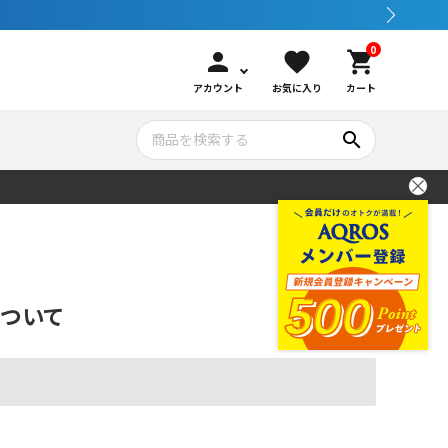
0
person
favorite
shopping_cart
アカウント
お気に入り
カート
search
いて
シュノーケリング
GOOD GOODS
公式LINEについて
水中カメラ機材
ブランド紹介
コンセプト
ついて
メンテナンサービス・交換用パーツ
アウトドア