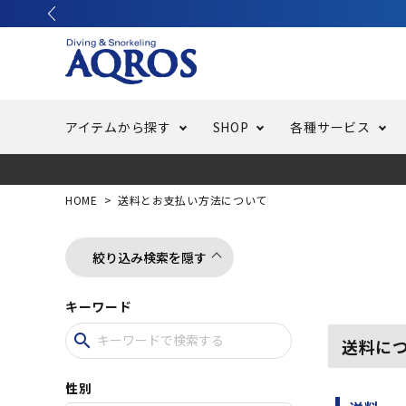
アイテムから探す
SHOP
各種サービス
ラッシュガード・水着・マリンウェア
池袋店／IKEBUKURO
バッテリー交換
ニュース
ご利用ガイド
ウエッ
オーバ
特集
はじめ
HOME
送料とお支払い方法について
フリースタイルダイビング
でしか
LINE ID連携でお買い物が便利に
スキュ
ちょい
メルマ
絞り込み検索を隠す
キーワード
バッグ・ケース
求人
ウエイ
search
送料に
スピア・銛（モリ）
スイミ
性別