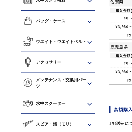
水中カメラ機材
佐賀県
購入金額(
¥
0
バッグ・ケース
¥
3,980
¥
9
ウエイト・ウエイトベルト
鹿児島県
購入金額(
アクセサリー
¥
0
¥
3,980
メンテナンス・交換用パー
¥
9
ツ
水中スクーター
高額購
1配送先に
スピア・銛（モリ）