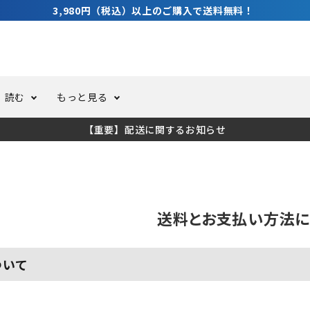
3,980円（税込）以上のご購入で送料無料！
読む
もっと見る
【重要】配送に関するお知らせ
トスーツ
ーホール
ての方へ
ドライスーツ
オーバーホールクーポンにつ
コラム
公式アプリについて
ーバダイビング
足しカスタム
ガ登録
水中ライト・ビデオライト
今コレ愛用してます！
海の遊びをもっと知る
送料とお支払い方法に
ト・ウエイトベルト
アクセサリー
ついて
ング
サーフ