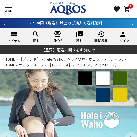
0
favorite
shopping_cart
新規アプリ会員登録で10％OFF！詳しくはコチラ ＞
view_module
search
storefront
collections
history
person
アイテム
探す
SHOP
読む
閲覧履歴
ログイン
【重要】配送に関するお知らせ
HOME
［ブランド］
HeleiWaho／ヘレイワホ
ウェットスーツ
レディース
HOME
ウェットスーツ
［レディース］
セットアップ（２ピース）