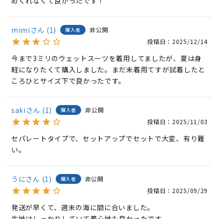
めくれなくて良かったです！
mimi
1
非公開
購入者
投稿日
2025/12/14
今まで3ミリのウェットスーツを着用してましたが、夏は身
軽になりたくて購入しました。まだ未着用てすが試着したと
ころひとサイズ下で良かったです。
saki
1
非公開
購入者
投稿日
2025/11/03
セパレートタイプで、セットアップでセットで大変、有り難
い。
うに
1
非公開
購入者
投稿日
2025/09/29
発送が早くて、週末の海に間に合いました。

生地はしっかりしていて着心地も良かったです。
