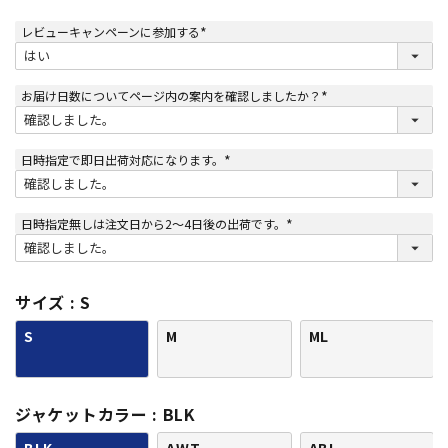
レビューキャンペーンに参加する
(
必
須
)
お届け日数についてページ内の案内を確認しましたか？
(
必
須
)
日時指定で即日出荷対応になります。
(
必
須
)
日時指定無しは注文日から2～4日後の出荷です。
(
必
須
)
サイズ
S
S
M
ML
ジャケットカラー
BLK