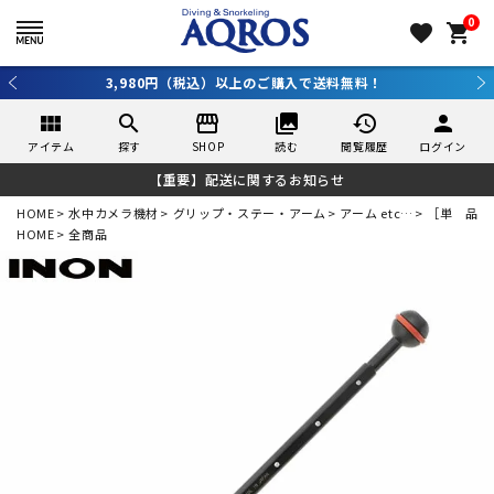
0
favorite
shopping_cart
3,980円（税込）以上のご購入で送料無料！
view_module
search
storefront
collections
history
person
アイテム
探す
SHOP
読む
閲覧履歴
ログイン
【重要】配送に関するお知らせ
HOME
水中カメラ機材
グリップ・ステー・アーム
アーム etc…
［単 品］
HOME
全商品