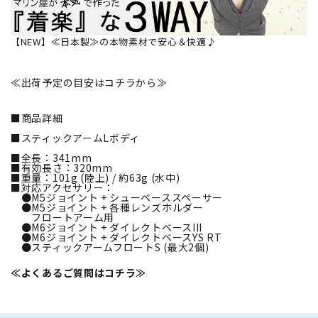
【NEW】≪日本製≫の本物素材で安心＆快適♪
≪出荷予定の目安はコチラから≫
■商品詳細
■スティックアームLボディ
■全長：341mm
■有効長さ：320mm
■重量：101g (陸上) / 約63g (水中)
■対応アクセサリー：
●M5ジョイント + シューベーススペーサー
●M5ジョイント + 各種レンズホルダー
フロートアーム用
●M6ジョイント + ダイレクトベースIII
●M6ジョイント + ダイレクトベースYS RT
●スティックアームフロートS (最大2個)
≪よくあるご質問はコチラ≫