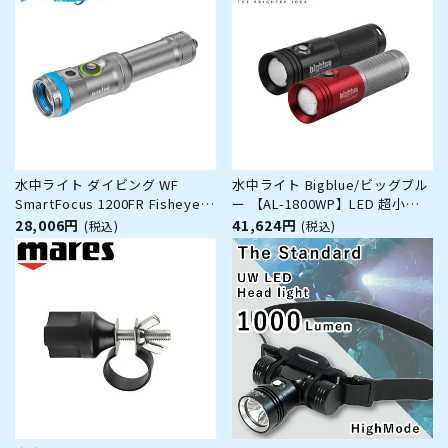
水中ライト ダイビング WF
水中ライト Bigblue/ビッグブル
SmartFocus 1200FR Fisheye
ー 【AL-1800WP】LED 超小型
フィッシュアイ WEEFINE LED
軽量 コンパクト フルアルミ 凸
28,006円
41,624円
(税込)
(税込)
ワイド 切替 EFモード 瞬間光 ス
レンズ フラット配光 4段階調光
トロボ フォーカス マクロ 充電
SOS点滅 長時間照射 防水 耐圧
耐腐食 アルミ コンパクト 軽量
耐腐食 マクロ 撮影 機材 アクセ
小型 カメラ 撮影 機材 動画 静止
サリー ボールアダプター