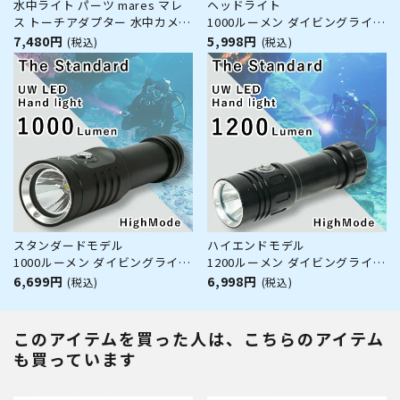
水中ライト パーツ mares マレ
ヘッドライト
ス トーチアダプター 水中カメラ
1000ルーメン ダイビングライト
アーム|水中 ダイビングライト
UW LED ヘッド ライト 1000 /
7,480円
5,998円
(税込)
(税込)
防水 ダイビング用品 アウトドア
HighMode The Standard ザ・
アウトドアライト ハンディ ハン
スタンダード 18650バッテリー
ディライト
【バッテリー・充電器 別売】
スタンダードモデル
ハイエンドモデル
1000ルーメン ダイビングライト
1200ルーメン ダイビングライト
UW LED ハンド ライト 1000 /
UW LED ハンド ライト 1200 /
6,699円
6,998円
(税込)
(税込)
HighMode The Standard ザ・
HighMode The Standard ザ・
スタンダード 18650バッテリー
スタンダード 18650 26650
【バッテリー・充電器 別売】
【バッテリー・充電器 別売】
このアイテムを買った人は、こちらのアイテム
18650
も買っています