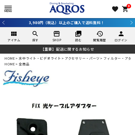
0
favorite
shopping_cart
3,980円（税込）以上のご購入で送料無料！
view_module
search
storefront
collections
history
person
アイテム
探す
SHOP
読む
閲覧履歴
ログイン
【重要】配送に関するお知らせ
HOME
水中ライト・ビデオライト
アクセサリー・パーツ
フィルター・アダ
HOME
全商品