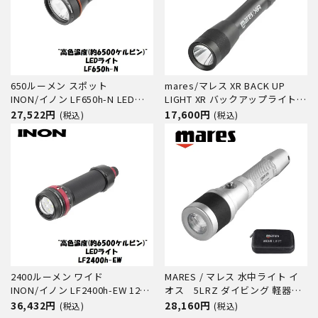
650ルーメン スポット
mares/マレス XR BACK UP
INON/イノン LF650h-N LED水
LIGHT XR バックアップライト
中ライト
水中ライト アクセサリー ダイビ
27,522円
17,600円
(税込)
(税込)
ング
2400ルーメン ワイド
MARES / マレス 水中ライト イ
INON/イノン LF2400h-EW 12段
オス 5LRZ ダイビング 軽器材
階調光
スキューバ スキューバダイビン
36,432円
28,160円
(税込)
(税込)
グ