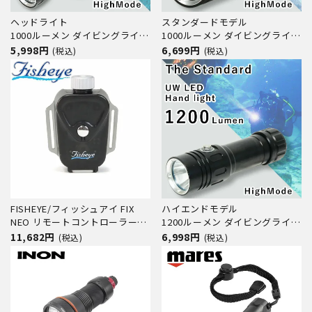
ヘッドライト
スタンダードモデル
1000ルーメン ダイビングライト
1000ルーメン ダイビングライト
UW LED ヘッド ライト 1000 /
UW LED ハンド ライト 1000 /
5,998円
6,699円
(税込)
(税込)
HighMode The Standard ザ・
HighMode The Standard ザ・
スタンダード 18650バッテリー
スタンダード 18650バッテリー
【バッテリー・充電器 別売】
【バッテリー・充電器 別売】
18650
FISHEYE/フィッシュアイ FIX
ハイエンドモデル
NEO リモートコントローラー
1200ルーメン ダイビングライト
FRIE【30394】
UW LED ハンド ライト 1200 /
11,682円
6,998円
(税込)
(税込)
HighMode The Standard ザ・
スタンダード 18650 26650
【バッテリー・充電器 別売】