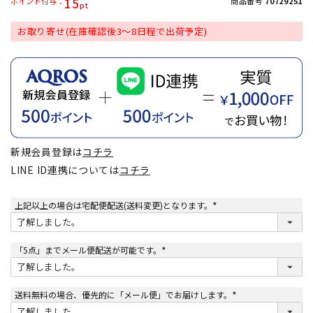
15
ポイント付与
商品番号
70729251
お取り寄せ(在庫確認後3～8日程で出荷予定)
新規会員登録は
コチラ
LINE ID連携については
コチラ
上記以上の場合は宅配便配送(送料変更)となります。
(
必
須
)
「5点」までメール便配送が可能です。
(
必
須
)
送料無料の場合、優先的に「メール便」でお届けします。
(
必