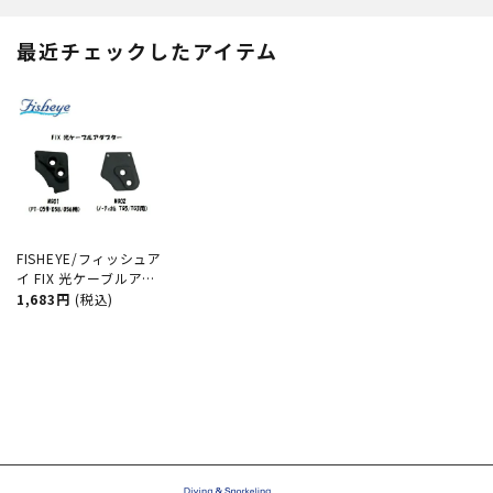
最近チェックしたアイテム
FISHEYE/フィッシュア
イ FIX 光ケーブルアダ
プター【21097・
1,683円
(税込)
21202】