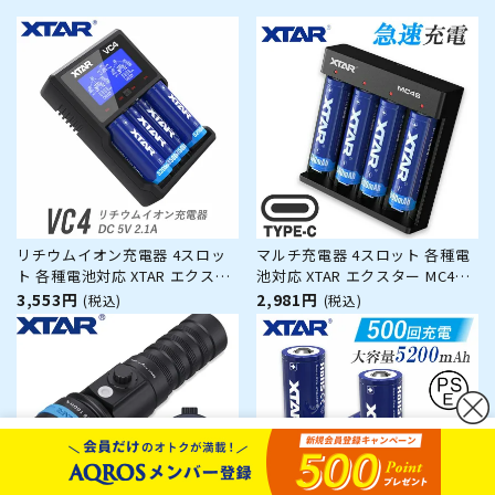
リチウムイオン充電器 4スロッ
マルチ充電器 4スロット 各種電
ト 各種電池対応 XTAR エクスタ
池対応 XTAR エクスター MC4S
ー VC4 ディスプレイ付 USB式
USB式 リチウムイオン ニッケル
3,553円
2,981円
(税込)
(税込)
ACアダプター対応 高速充電
水素 高速充電
【バッテリー別売】
【バッテリー別売】
カートボタンへ移動
に移動