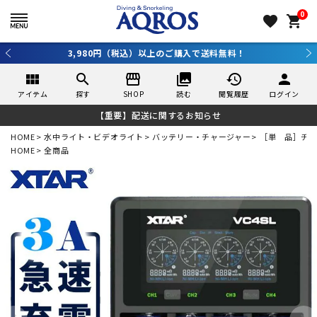
0
favorite
shopping_cart
3,980円（税込）以上のご購入で送料無料！
view_module
search
storefront
collections
history
person
アイテム
探す
SHOP
読む
閲覧履歴
ログイン
【重要】配送に関するお知らせ
HOME
水中ライト・ビデオライト
バッテリー・チャージャー
［単 品］チ
HOME
全商品