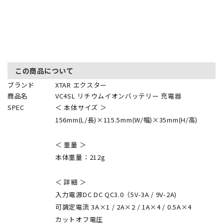
この商品について
ブランド
XTAR エクスター
商品名
VC4SL リチウムイオンバッテリー 充電器
SPEC
＜ 本体サイズ ＞
156mm(L/長)×115.5mm(W/幅)×35mm(H/高)
＜ 重量 ＞
本体重量：212g
＜ 詳細 ＞
入力電源DC DC QC3.0（5V-3A / 9V-2A)
可調定電流 3A×1 / 2A×2 / 1A×4 / 0.5A×4
カットオフ電圧