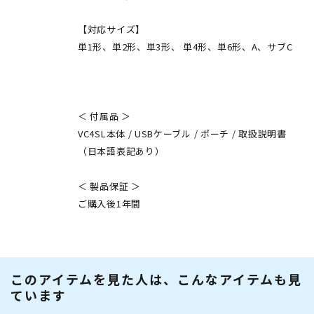
【対応サイズ】
単1形、単2形、単3形、 単4形、単6形、A、サブC
＜ 付属品 ＞
VC4SL本体 / USBケーブル / ポーチ / 取扱説明書
（日本語表記あり）
＜ 製品保証 ＞
ご購入後1年間
このアイテムを見た人は、こんなアイテムも見
ています