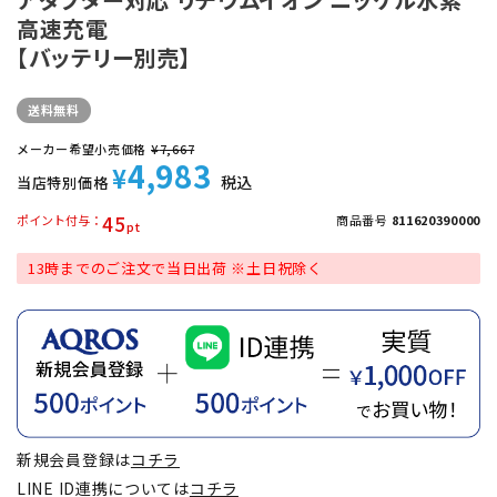
高速充電
【バッテリー別売】
送料無料
メーカー希望小売価格
¥
7,667
4,983
¥
税込
当店特別価格
45
ポイント付与
商品番号
811620390000
13時までのご注文で当日出荷 ※土日祝除く
新規会員登録は
コチラ
LINE ID連携については
コチラ