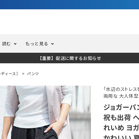
3,980円（税込）以上のご購入で送料無料！
読む
もっと見る
【重要】配送に関するお知らせ
トスーツ
ーホール
ての方へ
ドライスーツ
オーバーホールクーポンにつ
コラム
公式アプリについて
レディース］
パンツ
ーバダイビング
足しカスタム
ガ登録
水中ライト・ビデオライト
今コレ愛用してます！
海の遊びをもっと知る
「水辺のストレス
両用な 大人体型
ジョガーパ
ト・ウエイトベルト
アクセサリー
祝も出荷 ヘ
れいめ ヨ
ング
サーフ
かわいい 夏