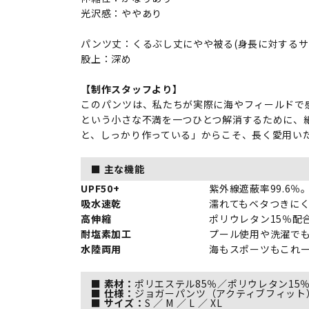
光沢感：ややあり
パンツ丈：くるぶし丈にやや被る(身長に対するサ
股上：深め
【制作スタッフより】
このパンツは、私たちが実際に海やフィールドで
という小さな不満を一つひとつ解消するために、
と、しっかり作っている」からこそ、長く愛用い
■ 主な機能
UPF50+
紫外線遮蔽率99.6
吸水速乾
濡れてもベタつきに
高伸縮
ポリウレタン15％配
耐塩素加工
プール使用や洗濯で
水陸両用
海もスポーツもこれ
■ 素材：
ポリエステル85％／ポリウレタン15％（
■ 仕様：
ジョガーパンツ（アクティブフィット
■ サイズ：
S ／ M ／ L ／ XL