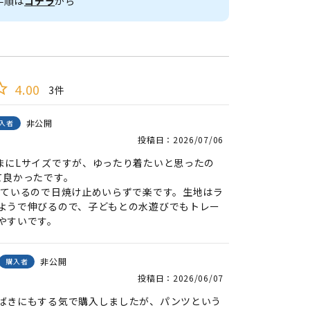
手順は
コチラ
から
4.00
3
非公開
入者
投稿日
2026/07/06
まにLサイズですが、ゆったり着たいと思ったの
良かったです。

いているので日焼け止めいらずで楽です。生地はラ
ようで伸びるので、子どもとの水遊びでもトレー
やすいです。
非公開
購入者
投稿日
2026/06/07
ばきにもする気で購入しましたが、パンツという