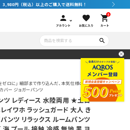
0
person
favorite
shopping_cart
アカウント
お気に入り
カート
search
いて
シュノーケリング
GOOD GOODS
公式LINEについて
水中カメラ機材
ブランド紹介
コンセプト
をゼロに」 細部まで作り込んだ、本気仕様の 水陸
カバー ジョガーパンツ
ンツ レディース 水陸両用 ★土日
メンテナンサービス・交換用パーツ
レイワホ ラッシュガード 大人 き
ガパンツ リラックス ルームパンツ
アウトドア
 海 プール 接触 冷感 無地 黒 ヨ