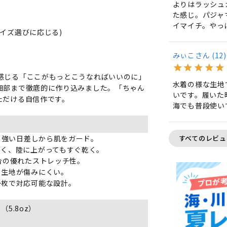
よりはラッシュ
た感じ。パジャ
イマイチ。やっ
イズ選びに応じる)
みぃこ
12
感じる「ここがもっとこうなればいいのに」
水着の様な生地
細部まで徹底的に作り込みました。「ちゃん
いです。履いた
ただける自信作です。
海でも普段使い
すべてのレビュ
％。強い日差しから肌をガード。
くく、陸に上がってもすぐ乾く。
合の優れたストレッチ性。
も生地が傷みにくい。
一枚で対応可能な設計。
5.8oz）
）