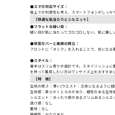
●スマホ対応サイズ：
陸上での利便性も考え、スマートフォンがしっか
【快適な肌当たりとシルエット】
●フラットな縫い目：
縫い目が肌に当たってゴロゴロしない、肌に優し
●体型カバーと美脚の両立：
フロントに「タック」を入れることで、気になる
●スタイル：
基本はスリム寄りの設計です。スタイリッシュに
を持って着用したい方はワンサイズ上をおすすめ
【特 徴】
生地の厚さ：薄い(ウエスト：立体になるように縫
生地感：柔らかくとろみがあり、縮性のある生地
シルエット：ゆったり感のあるスリムあるシルエッ
透け感：なし
裏地：なし
伸縮性：かなりあり