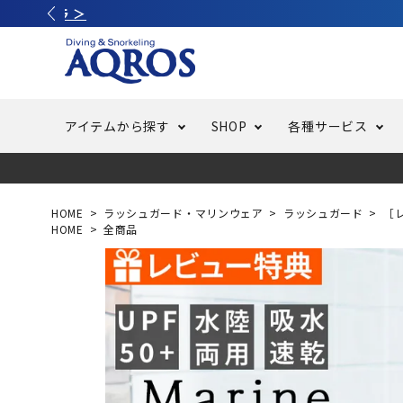
アイテムから探す
SHOP
各種サービス
ラッシュガード・水着・マリンウェア
池袋店／IKEBUKURO
バッテリー交換
ニュース
ご利用ガイド
ウエッ
オーバ
特集
はじめ
HOME
ラッシュガード・マリンウェア
ラッシュガード
［
HOME
全商品
フリースタイルダイビング
でしか
LINE ID連携でお買い物が便利に
スキュ
ちょい
メルマ
バッグ・ケース
求人
ウエイ
スピア・銛（モリ）
スイミ