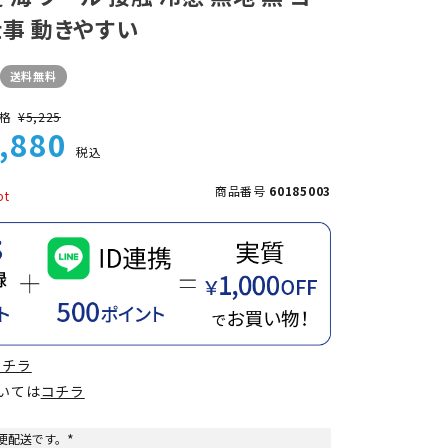
仕事 動きやすい
送料無料
格
¥
5,225
,880
税込
商品番号
60185003
コチラ
ついては
コチラ
便配送です。