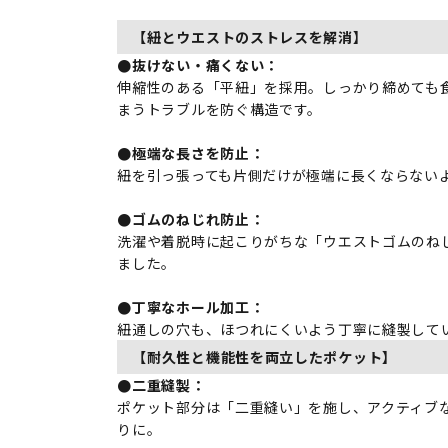
【紐とウエストのストレスを解消】
●抜けない・痛くない：
伸縮性のある「平紐」を採用。しっかり締めても
まうトラブルを防ぐ構造です。
●極端な長さを防止：
紐を引っ張っても片側だけが極端に長くならない
●ゴムのねじれ防止：
洗濯や着脱時に起こりがちな「ウエストゴムのね
ました。
●丁寧なホール加工：
紐通しの穴も、ほつれにくいよう丁寧に縫製して
【耐久性と機能性を両立したポケット】
●二重縫製：
ポケット部分は「二重縫い」を施し、アクティブ
りに。