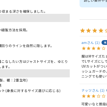
詳しい条件や
り収まる深さを確保しました。
い縫製方法を採用。
am
1
購
腰回りのラインを自然に隠します。
服はMサイズた
でLサイズにして
着こなしたい方はジャストサイズを、ゆとり
UVカットがつ
します。
ッシュガードの
ニングでも使い
製、裾：2重生地)
感
ナッツ
1
ト(身長に対するサイズ選びに応じる)
可愛いなと普段