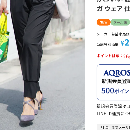
定商品
ガ ウェア 
NEW
メール便
メーカー希望小売価
2
¥
当店特別価格
26
ポイント付与
新規会員登録は
LINE ID連携に
「1点」までメール