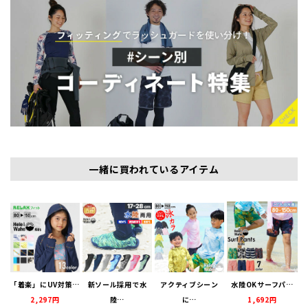
一緒に買われているアイテム
「着楽」にUV対策…
新ソール採用で水
アクティブシーン
水陸OKサーフパ…
2,297円
陸…
に…
1,692円