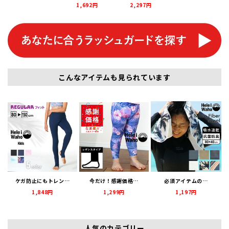
1,692円
2,297円
こんなアイテムも見られています
ケガ防止にもトレン…
今だけ！感謝価格…
必須アイテムの…
1,848円
1,299円
1,197円
人気のカテゴリー