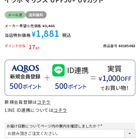
メール便
送料無料
メーカー希望小売価格
¥
3,465
1,881
¥
税込
当店特別価格
17
ポイント付与
商品番号
60185063
新規会員登録は
コチラ
LINE ID連携については
コチラ
お届け日数についてページ内の案内を確認しましたか？
(
必
須