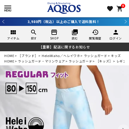
0
favorite
shopping_cart
新規アプリ会員登録で10％OFF！詳しくはコチラ ＞
view_module
search
storefront
collections
history
person
アイテム
探す
SHOP
読む
閲覧履歴
ログイン
【重要】配送に関するお知らせ
HOME
［ブランド］
HeleiWaho／ヘレイワホ
ラッシュガード
キッズ
HOME
ラッシュガード・マリンウェア
ラッシュガード
［キッズ］
レギン