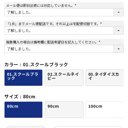
)
メール便は即日出荷には対応していません。
(
必
須
)
「1点」までメール便配送です。それ以上は宅配便切替です。
(
必
須
)
複数購入の場合は備考欄に配送希望日を記入してください。
(
必
須
)
カラー
01.スクールブラック
01.スクールブラ
02.スクールネイ
03.タイダイスカ
ック
ビー
イ
サイズ
80cm
80cm
90cm
100cm