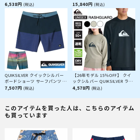
ド 長袖 ストレッチ UVカット
ホットカプセル サーモトロン レ
6,538円
15,840円
(税込)
(税込)
MORFY SQUARE LOGO LS TEE
ディース サーフィン ダイビング
RASH BG01C851
ラッシュガード 冬 保温 グッズ
ウィンターアイテム
QUIKSILVER クイックシルバー
【26年モデル 15％OFF】 クイ
ボードショーツ サーフパンツ サ
ックシルバー QUIKSILVER ラッ
ーフショーツ サーフィン メンズ
シュガード メンズ 長袖 UPF50+
7,507円
4,578円
(税込)
(税込)
撥水 ストレッチ ベルクロ 19イ
速乾 透けにくい レギュラーフィ
ンチ AQYBS03629 HIGHLINE
ット ドライタッチ ユニセックス
STRAIGHT LEG 19
海 サーフィン COMP LOGO LS
このアイテムを買った人は、こちらのアイテム
QLY261013
も買っています