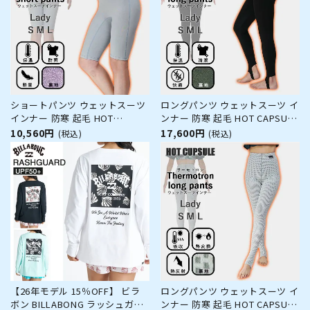
ショートパンツ ウェットスーツ
ロングパンツ ウェットスーツ イ
インナー 防寒 起毛 HOT
ンナー 防寒 起毛 HOT CAPSULE
CAPSULE ホットカプセル ダブ
ホットカプセル P2ヒートロン
10,560円
17,600円
(税込)
(税込)
ルエアー レディース サーフィン
レディース サーフィン ダイビン
ダイビング ラッシュガード 冬
グ ラッシュガード 冬 保温 グッ
保温 グッズ ウィンターアイテム
ズ ウィンターアイテム
【26年モデル 15％OFF】 ビラ
ロングパンツ ウェットスーツ イ
ボン BILLABONG ラッシュガー
ンナー 防寒 起毛 HOT CAPSULE