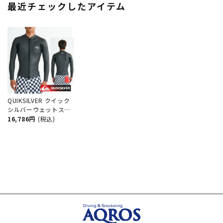
最近チェックしたアイテム
QUIKSILVER クイック
シルバーウェットスー
ツ 2mm メンズ ジャケ
16,786円
(税込)
ット タッパー
EVERYDAY SESSIONS
2.0 FZ LS JKT
QWT251707 ウエット
スーツ フロントジップ
スキン サーフ サーフ
ィン ブランド