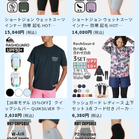
ショートジョン ウェットスーツ
ショートジョン ウェットスーツ
インナー 防寒 起毛 HOT
インナー 防寒 起毛 HOT
CAPSULE ホットカプセル P2ヒ
CAPSULE ホットカプセル ダブ
15,840円
14,080円
(税込)
(税込)
ートロン メンズ サーフィン ダ
ルエアー レディース サーフィン
イビング ラッシュガード 冬 保
ダイビング ラッシュガード 冬
温 グッズ ウィンターアイテム
保温 グッズ ウィンターアイテム
【26年モデル 15％OFF】 クイ
ラッシュガード レディース 上下
ックシルバー QUIKSILVER ラッ
セット 3点 フード付き パーカー
シュガード 半袖 ユーティリティ
フーディー 長袖 レギンス サー
3,638円
6,380円
(税込)
(税込)
Tシャツ 速乾 UPF50+ ドライタ
フパンツ 水着 30代 40代 50代
ッチ 透けにくい レギュラーフィ
体型カバー ゆったり UVカット
ット ビーチ TEXT LOGO SS
水陸両用 プール 海 ランニング
QLY262009
ヨガ 接触冷感 ヘレイ