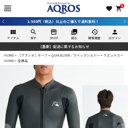
0
favorite
shopping_cart
3,980円（税込）以上のご購入で送料無料！
view_module
search
storefront
collections
history
person
アイテム
探す
SHOP
読む
閲覧履歴
ログイン
【重要】配送に関するお知らせ
HOME
［ブランド］サーフ
QUIKSILVER／クイックシルバー
ウエットスーツ
HOME
全商品