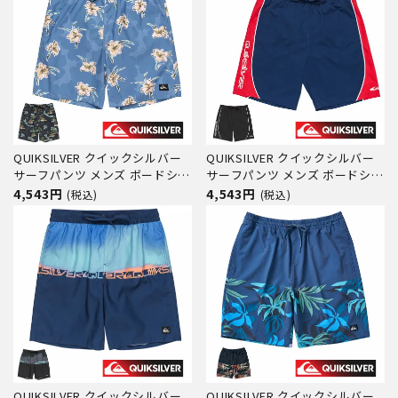
QUIKSILVER クイックシルバー
QUIKSILVER クイックシルバー
サーフパンツ メンズ ボードショ
サーフパンツ メンズ ボードショ
ーツ 水着 EVERYDAY STRAIGHT
ーツ 水着 EVERYDAY 99 VOLLEY
4,543円
4,543円
(税込)
(税込)
VL 19 QBS251001 サーフ サー
19 EQYJV04123 サーフ サーフ
フィン ブランド 19インチ 撥水
ィン ブランド 19インチ 撥水 サ
サイドポケット インナー付き
イドポケット インナー付き
QUIKSILVER クイックシルバー
QUIKSILVER クイックシルバー