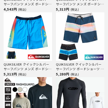
サーフパンツ メンズ ボードショ
サーフパンツ メンズ ボードショ
ーツ 水着 EVERYDAY
ーツ 水着 DIVISION VOLLEY
4,543円
5,313円
(税込)
(税込)
WORDBLOCK VL 19
20NB QBS252005 水陸両用 サ
QBS251002 サーフ サーフィン
ーフ サーフィン ブランド 20イ
ブランド 19インチ 撥水 サイド
ンチ サイドポケット
ポケット インナー付き
QUIKSILVER クイックシルバー
QUIKSILVER クイックシルバー
サーフパンツ メンズ ボードショ
サーフパンツ ボードショーツ メ
ーツ 水着 HOLMES VOLLEY
ンズ 19インチ サーフィン ビー
5,313円
5,280円
(税込)
(税込)
20NB QBS252002 水陸両用 サ
チ 海 プール アウトドア サマー
ーフ サーフィン ブランド 20イ
SURFSILK AIR BRUSH 19
ンチ サイドポケット