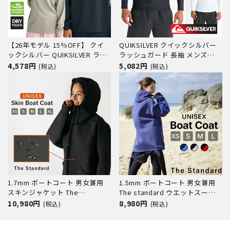
【26年モデル 15％OFF】 クイ
QUIKSILVER クイックシルバー
ックシルバー QUIKSILVER ラッ
ラッシュガード 長袖 メンズ
シュガード メンズ 長袖 UPF50+
TWISTED LR QLY251003 速乾
4,578円
5,082円
(税込)
(税込)
速乾 透けにくい レギュラーフィ
UVカット ストレッチ プルオー
ット ドライタッチ ユニセックス
バー フード無し ウェットスーツ
海 サーフィン COMP LOGO LS
インナー
QLY261013
1.7mm ボートコート 男女兼用
1.5mm ボートコート 男女兼用
スキンジャケット The
The standard ウエットスーツ
standard アウトドア ダイビン
防寒 ダイビング サーフィン 釣
10,980円
8,980円
(税込)
(税込)
グ サーフィン 釣り 防寒防風etc
り バイク