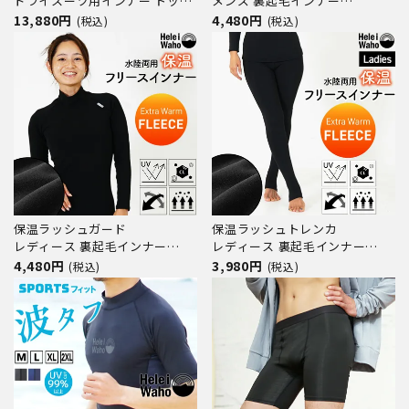
ドライスーツ用インナー トップ
メンズ 裏起毛インナー
ス World Dive / ワールドダイブ
HeleiWaho ヘレイワホ 水陸両
13,880円
4,480円
(税込)
(税込)
サーマルボディスムーサー
用 ウェットスーツ ドライスーツ
TOPS WSB3P
ダイビング サーフィン 防寒 日
本製
保温ラッシュガード
保温ラッシュトレンカ
レディース 裏起毛インナー
レディース 裏起毛インナー
HeleiWaho ヘレイワホ 水陸両
HeleiWaho ヘレイワホ 水陸両
4,480円
3,980円
(税込)
(税込)
用 ウェットスーツ ドライスーツ
用 ウェットスーツ ドライスーツ
ダイビング サーフィン 防寒 日
インナーパンツ ダイビング サー
本製
フィン 防寒 日本製