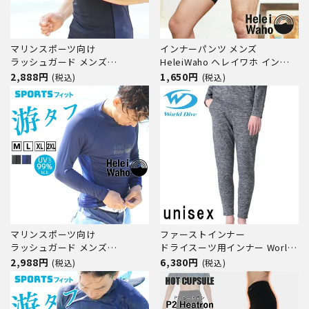
マリンスポーツ向け
インナーパンツ メンズ
ラッシュガード メンズ
HeleiWaho ヘレイワホ インナ
HeleiWaho ヘレイワホ 半袖
ー ラッシュガード素材 ストレッ
2,888円
1,650円
(税込)
(税込)
UPF50+ で UVカット 大きいサ
チ
イズ 対応 サーフィン や ウェッ
トスーツ の インナー
マリンスポーツ向け
ファーストインナー
ラッシュガード メンズ
ドライスーツ用インナー World
HeleiWaho ヘレイワホ 長袖
Dive / ワールドダイブ アンダー
2,988円
6,380円
(税込)
(税込)
UPF50+ で UVカット 大きいサ
ウォーマー PANTS WUWP
イズ 対応 サーフィン や ウェッ
トスーツ の インナー