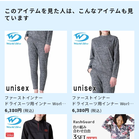
このアイテムを見た人は、こんなアイテムも見
ています
ファーストインナー
ファーストインナー
ドライスーツ用インナー World
ドライスーツ用インナー World
Dive / ワールドダイブ アンダー
Dive / ワールドダイブ アンダー
6,380円
6,380円
(税込)
(税込)
ウォーマー PANTS WUWP
ウォーマー L/S WUWLT ユニセ
ックス ロングTシャツ