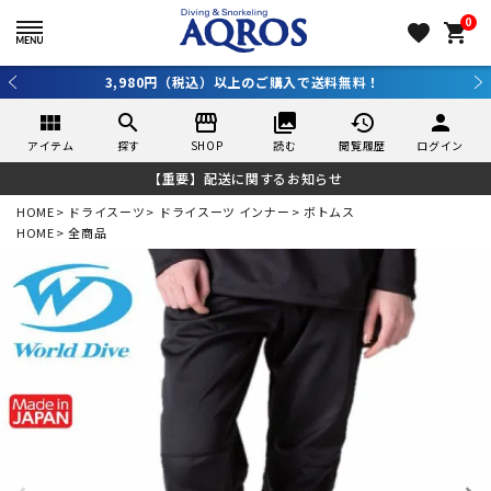
0
favorite
shopping_cart
3,980円（税込）以上のご購入で送料無料！
view_module
search
storefront
collections
history
person
アイテム
探す
SHOP
読む
閲覧履歴
ログイン
【重要】配送に関するお知らせ
HOME
ドライスーツ
ドライスーツ インナー
ボトムス
HOME
全商品