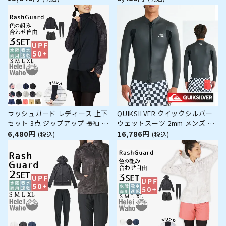
ートロン メンズ サーフィン ダ
水着 30代 40代 50代 体型カバー
イビング ラッシュガード 冬 保
ゆったり UVカット 水陸両用 プ
温 グッズ ウィンターアイテム
ール 海 ランニング ヨガ 接触冷
感 ヘレイワホ 運
ラッシュガード レディース 上下
QUIKSILVER クイックシルバー
セット 3点 ジップアップ 長袖 フ
ウェットスーツ 2mm メンズ ジ
ードなし トレンカ サーフパンツ
ャケット タッパー EVERYDAY
6,480円
16,786円
(税込)
(税込)
水着 30代 40代 50代 体型カバー
SESSIONS 2.0 FZ LS JKT
ゆったり UVカット 水陸両用 プ
QWT251707 ウエットスーツ フ
ール 海 ランニング ヨガ 接触冷
ロントジップ スキン サーフ サ
感 ヘレイワホ 運
ーフィン ブランド