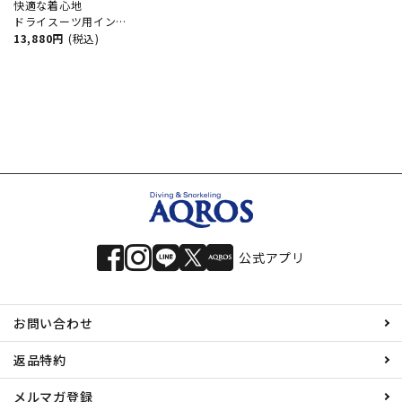
快適な着心地
ドライスーツ用インナ
ーパンツ World Dive /
13,880円
(税込)
ワールドダイブ サーマ
ルボディスムーサー
PANTS WSB3T
公式アプリ
お問い合わせ
返品特約
メルマガ登録