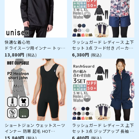
快適な着心地
ラッシュガード レディース 上下
ドライスーツ用インナー トップ
セット 3点 フード付き パーカー
ス World Dive / ワールドダイブ
フーディー 長袖 レギンス サー
13,880円
6,380円
(税込)
(税込)
サーマルボディスムーサー
フパンツ 水着 30代 40代 50代
TOPS WSB3P
体型カバー ゆったり UVカット
水陸両用 プール 海 ランニング
ヨガ 接触冷感 ヘレイ
ショートジョン ウェットスーツ
ラッシュガード レディース 上下
インナー 防寒 起毛 HOT
セット 3点 ジップアップ 長袖 フ
CAPSULE ホットカプセル P2ヒ
ードなし レギンス サーフパンツ
15,840円
6,480円
(税込)
(税込)