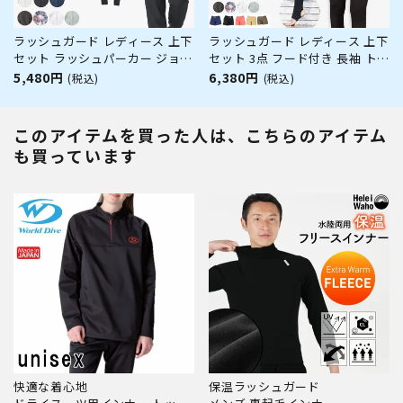
ラッシュガード レディース 上下
ラッシュガード レディース 上下
セット ラッシュパーカー ジョガ
セット 3点 フード付き 長袖 トレ
ーパンツ UVカット セットアッ
ンカ サーフパンツ 水着 30代 40
5,480円
6,380円
(税込)
(税込)
プ ラッシュガード ゆったり30
代 50代 体型カバー ゆったり UV
代 40代 50代 体型カバー 水陸両
カット 水陸両用 プール 海 ラン
用 普段着 ママ 公園 おしゃれ 接
ニング ヨガ 接触冷感 ヘレイワ
このアイテムを買った人は、こちらのアイテム
触冷感 ヘレイワホ UPF50
ホ 運動 スポーツ 夏
も買っています
快適な着心地
保温ラッシュガード