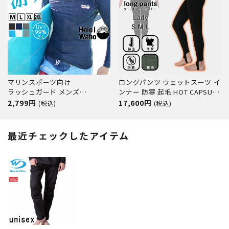
マリンスポーツ向け
ロングパンツ ウェットスーツ イ
ラッシュガード メンズ
ンナー 防寒 起毛 HOT CAPSULE
HeleiWaho ヘレイワホ 長袖
ホットカプセル P2ヒートロン
2,799円
17,600円
(税込)
(税込)
UPF50+ で UVカット 大きいサ
レディース サーフィン ダイビン
イズ 対応 サーフィン や ウェッ
グ ラッシュガード 冬 保温 グッ
トスーツ の インナー
ズ ウィンターアイテム
最近チェックしたアイテム