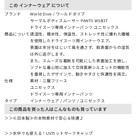
この インナーウェア について
ブランド
World Dive / ワールドダイブ
サーマルボディスムーサー PANTS WSB3T
ドライスーツ専用インナーパンツ ユニセックス
商品について
透湿性、撥水性、保温性、ストレッチ性に優れた繊維
を使用したドライスーツ用インナーウエア。
表面は水分をはじいて風を通さず、肌表面からの湿気
は外に逃がします。
また、スムーズな着脱を可能にした表面加工を施し、
ソフトな着心地に加えて立体裁断シルエットの機能性
を重視したデザインで、動きやすさと快適性を両立。
仕様
素材：三層フリース
ユニセックス
ドライスーツ専用インナーパンツ
タイプ
インナーウェア / パンツ / ユニセックス
この商品を買った人はこんなものも買っています
＞＞
≪日本製≫の本物素材で安心＆快適♪
＞＞
水中でも使える！UVカットサーフキャップ