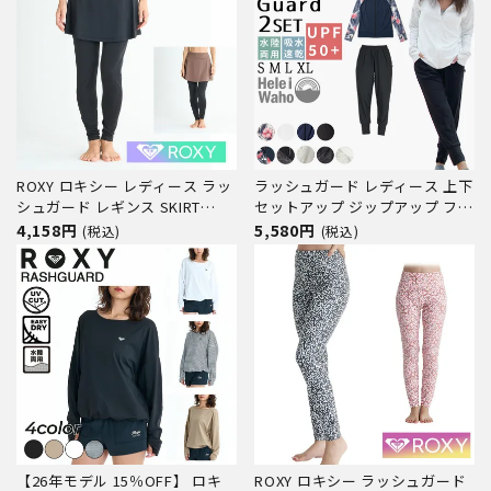
ヨガ 接触冷感 ヘレイ
ROXY ロキシー レディース ラッ
ラッシュガード レディース 上下
シュガード レギンス SKIRT
セットアップ ジップアップ フー
LEGGINGS RLY251046 水陸両用
ドなし ジョガーパンツ 30代 40
4,158円
5,580円
(税込)
(税込)
体型カバー UVカット 水着 スイ
代 50代 体型カバー ゆったり UV
ムレギンス トレンカ スカート
カット 水陸両用 海 ランニング
型 サーフパンツ サーフ サーフ
ヨガ 接触冷感 ヘレイワホ
ィン ブランド
UPF50+ 日焼け対策 運動 ス
【26年モデル 15％OFF】 ロキ
ROXY ロキシー ラッシュガード