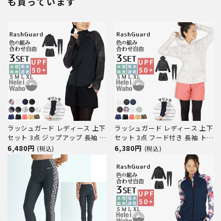
も買っています
ラッシュガード レディース 上下
ラッシュガード レディース 上下
セット 3点 ジップアップ 長袖 フ
セット 3点 フード付き 長袖 トレ
ードなし トレンカ サーフパンツ
ンカ サーフパンツ 水着 30代 40
6,480円
6,380円
(税込)
(税込)
水着 30代 40代 50代 体型カバー
代 50代 体型カバー ゆったり UV
ゆったり UVカット 水陸両用 プ
カット 水陸両用 プール 海 ラン
ール 海 ランニング ヨガ 接触冷
ニング ヨガ 接触冷感 ヘレイワ
感 ヘレイワホ 運
ホ 運動 スポーツ 夏