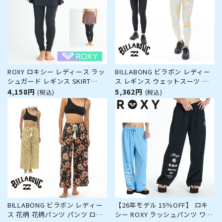
ROXY ロキシー レディース ラッ
BILLABONG ビラボン レディー
シュガード レギンス SKIRT
ス レギンス ウェットスーツ イ
LEGGINGS RLY251046 水陸両用
ンナー フィットネス ジム ヨガ
4,158円
5,362円
(税込)
(税込)
体型カバー UVカット 水着 スイ
ピラティス おしゃれ かわいい
ムレギンス トレンカ スカート
BE013892 ACTIVE LEGGINGS
型 サーフパンツ サーフ サーフ
ィン ブランド
BILLABONG ビラボン レディー
【26年モデル 15％OFF】 ロキ
ス 花柄 花柄パンツ パンツ ロン
シー ROXY ラッシュパンツ ワイ