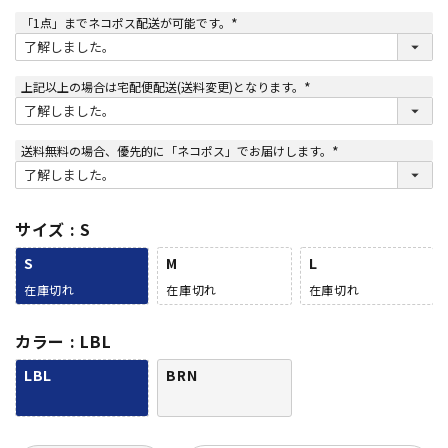
「1点」までネコポス配送が可能です。
(
必
須
)
上記以上の場合は宅配便配送(送料変更)となります。
(
必
須
)
送料無料の場合、優先的に「ネコポス」でお届けします。
(
必
須
)
サイズ
S
S
M
L
在庫切れ
在庫切れ
在庫切れ
カラー
LBL
LBL
BRN