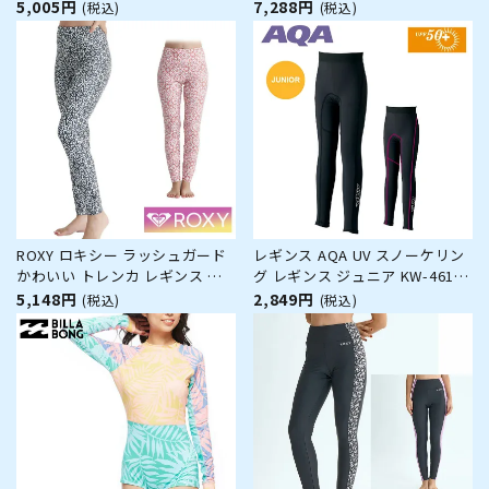
グパンツ サーフブランド おしゃ
ドパンツ UVカット 速乾 水陸両
5,005円
7,288円
(税込)
(税込)
れ かわいい BE013870 UTILITY
用 リラックス HISTORICAL
EASY LONG PANTS
LOGO LINE PANTS RLY262026
レギンス AQA UV スノーケリン
ROXY ロキシー ラッシュガード
グ レギンス ジュニア KW-4611
かわいい トレンカ レギンス レ
水着 子供用 日焼け防止 UPF50
ディース ウェットスーツ インナ
2,849円
5,148円
(税込)
(税込)
＋
ー uvガード uvカット シュノー
ケリング プール RLY242017
FRESCO TILE LEGGINGS