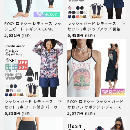
ROXY ロキシー レディース ラッ
ラッシュガード レディース 上下
シュガード レギンス LA VIE
セット 3点 ジップアップ 長袖 フ
LEGGINGS RLY252023 水陸両用
ードなし レギンス サーフパンツ
5,621円
6,480円
(税込)
(税込)
体型カバー UVカット 水着 スイ
水着 30代 40代 50代 体型カバー
ムレギンス トレンカ サーフパン
ゆったり UVカット 水陸両用 プ
ツ サーフ サーフィン ブランド
ール 海 ランニング ヨガ 接触冷
感 ヘレイワホ 運
ラッシュガード レディース 上下
ROXY ロキシー ラッシュガード
セット 3点 フード付き パーカー
かわいい サボテン レディース
フーディー 長袖 レギンス サー
uvガード uvカット ワンピース
6,380円
5,577円
(税込)
(税込)
フパンツ 水着 30代 40代 50代
体型カバー カバーアップ 水陸両
体型カバー ゆったり UVカット
用 プール RLY242016
水陸両用 プール 海 ランニング
SUCCULENT PARADISE DRESS