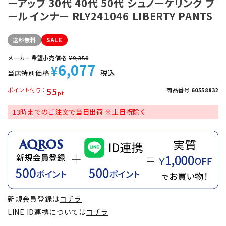
ーアップ 30代 40代 50代 シュノーケリング プ
ール インナー RLY241046 LIBERTY PANTS
送料無料
SALE
メーカー希望小売価格
¥
9,350
6,077
¥
税込
当店特別価格
55
ポイント付与
商品番号
60558832
13時までのご注文で当日出荷 ※土日祝除く
新規会員登録は
コチラ
LINE ID連携については
コチラ