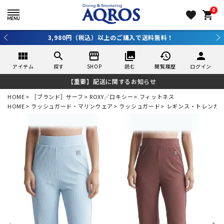
0
favorite
shopping_cart
3,980円（税込）以上のご購入で送料無料！
view_module
search
storefront
collections
history
person
アイテム
探す
SHOP
読む
閲覧履歴
ログイン
【重要】配送に関するお知らせ
HOME
［ブランド］サーフ
ROXY／ロキシー
フィットネス
HOME
ラッシュガード・マリンウェア
ラッシュガード
レギンス・トレンカ