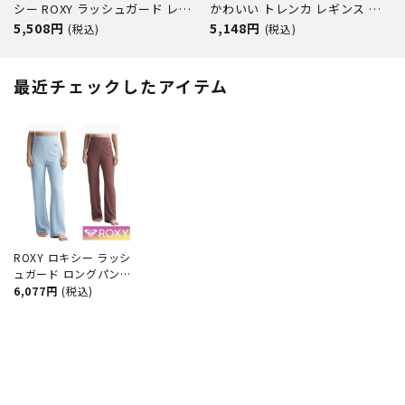
シー ROXY ラッシュガード レデ
かわいい トレンカ レギンス レ
ィース 長袖 プルオーバー 水陸
ディース ウェットスーツ インナ
5,508円
5,148円
(税込)
(税込)
両用 塩素対応 UVカット サムホ
ー uvガード uvカット シュノー
ール付 体型カバー ビーチ プー
ケリング プール RLY242017
ル 海 アウトドア キャンプ
FRESCO TILE LEGGINGS
最近チェックしたアイテム
LUMINA RLY261029
ROXY ロキシー ラッシ
ュガード ロングパンツ
パンツ レギンス トレ
6,077円
(税込)
ンカ マリンカ レディ
ース uvガード UVカッ
ト シンプル 体型カバ
ー カバーアップ 30代
40代 50代 シュノーケ
リング プール インナ
ー RLY24104