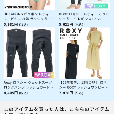
BILLABONG ビラボン レディー
ROXY ロキシー レディース ラッ
ス ビキニ 水着 ラッシュガード
シュガード レギンス LA VIE
ワンピース ビーチウェア 紫外線
LEGGINGS RLY252023 水陸両用
5,981円
5,621円
(税込)
(税込)
対策 サーフィン サーフィン 長
体型カバー UVカット 水着 スイ
袖
ムレギンス トレンカ サーフパン
ツ サーフ サーフィン ブランド
Roxy ロキシー ウェットスーツ
【26年モデル 15％OFF】 ロキ
ロングパンツ ラッシュガード レ
シー ROXY ラッシュワンピース
ギンス キッズ 女の子
半袖ワンピース 速乾 UVカット
4,405円
7,478円
(税込)
(税込)
水陸両用 塩素対応 DRYWELL
DRESS RLY262024
このアイテムを買った人は、こちらのアイテム