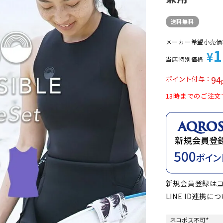
定商品
送料無料
メーカー希望小売価
1
¥
当店特別価格
94
ポイント付与
13時までのご注文
新規会員登録は
LINE ID連携に
ネコポス不可