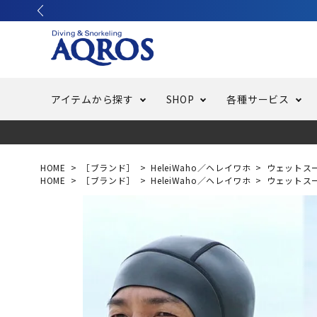
アイテムから探す
SHOP
各種サービス
ラッシュガード・水着・マリンウェア
池袋店／IKEBUKURO
バッテリー交換
ニュース
ご利用ガイド
ウエッ
オーバ
特集
はじめ
HOME
［ブランド］
HeleiWaho／ヘレイワホ
ウェットス
HOME
［ブランド］
HeleiWaho／ヘレイワホ
ウェットス
フリースタイルダイビング
でしか
LINE ID連携でお買い物が便利に
スキュ
ちょい
メルマ
バッグ・ケース
求人
ウエイ
スピア・銛（モリ）
スイミ