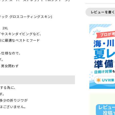
レビューを書
リック グロスコーティングスキン)
2XL
グやスキンダイビングなど、
策に最適なベストとフード
ル仕様なので、
す。
、男女問わず
現する為に、
す。
多少の折りジワが
はございません。