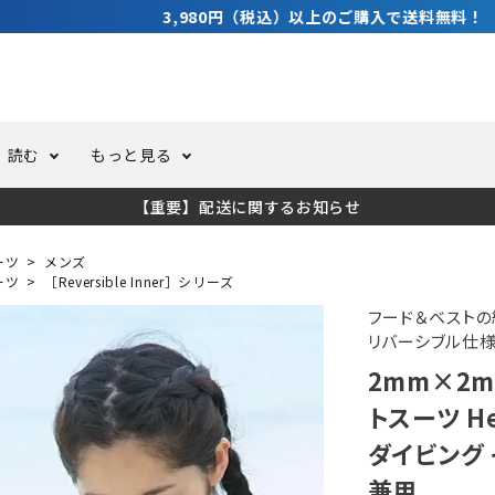
3,980円（税込）以上のご購入で送料無料！
読む
もっと見る
【重要】配送に関するお知らせ
トスーツ
ーホール
ての方へ
ドライスーツ
オーバーホールクーポンにつ
コラム
公式アプリについて
ーツ
メンズ
ーツ
［Reversible Inner］シリーズ
ーバダイビング
足しカスタム
ガ登録
水中ライト・ビデオライト
今コレ愛用してます！
海の遊びをもっと知る
フード＆ベスト
リバーシブル仕様
2mm×2m
ト・ウエイトベルト
アクセサリー
トスーツ H
ダイビング 
ング
サーフ
兼用