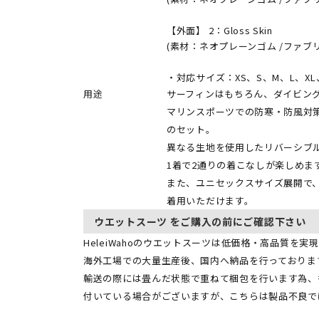
【外面】 2：Gloss Skin
(素材：ネオプレーンゴム /ファブ
・対応サイズ：XS、S、M、L、XL、
用途
サーフィンはもちろん、ダイビン
マリンスポーツでの防寒・防風対
のセット。
異なる生地を使用したリバーシブ
1着で2通りの着こなしが楽しめま
また、ユニセックスサイズ展開で
着用いただけます。
ウエットスーツ をご購入の前にご確認下さい
HeleiWahoのウエットスーツは低価格・高品質を実
海外工場での大量生産後、国内へ納品を行っておりま
輸送の際には畳んだ状態で重ねて梱包を行います為、
付いている場合がございますが、こちらは製品不良で