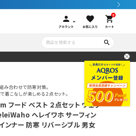
0
person
favorite
shopping_cart
アカウント
お気に入り
カート
search
いて
シュノーケリング
GOOD GOODS
公式LINEについて
水中カメラ機材
ブランド紹介
コンセプト
の組み合わせで防寒対策。
で着こなしが楽しめる２点セット。
m フード ベスト ２点セット ウェッ
メンテナンサービス・交換用パーツ
eleiWaho ヘレイワホ サーフィン
インナー 防寒 リバーシブル 男女
アウトドア