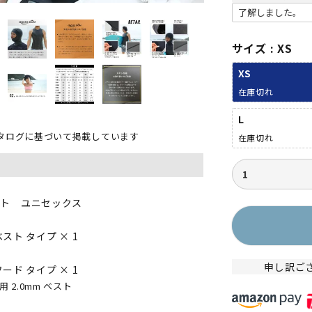
(
必
須
)
サイズ
XS
XS
在庫切れ
L
タログに基づいて掲載しています
在庫切れ
ット ユニセックス
 ベスト タイプ × 1
申し訳ご
 フード タイプ × 1
 2.0mm ベスト