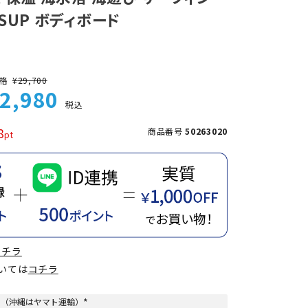
SUP ボディボード
格
¥
29,700
2,980
税込
8
商品番号
50263020
コチラ
ついては
コチラ
け（沖縄はヤマト運輸）