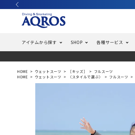
アイテムから探す
SHOP
各種サービス
ラッシュガード・水着・マリンウェア
池袋店／IKEBUKURO
バッテリー交換
ニュース
ご利用ガイド
ウエッ
オーバ
特集
はじめ
HOME
ウェットスーツ
［キッズ］
フルスーツ
HOME
ウェットスーツ
〈スタイルで選ぶ〉
フルスーツ
フリースタイルダイビング
でしか
LINE ID連携でお買い物が便利に
スキュ
ちょい
メルマ
バッグ・ケース
求人
ウエイ
スピア・銛（モリ）
スイミ