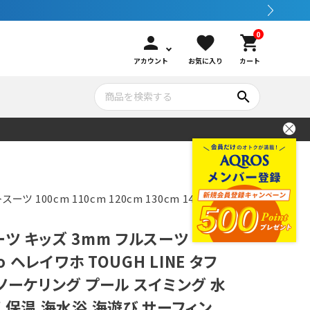
0
person
favorite
shopping_cart
アカウント
お気に入り
カート
search
いて
シュノーケリング
GOOD GOODS
公式LINEについて
水中カメラ機材
ブランド紹介
コンセプト
ツ 100cm 110cm 120cm 130cm 140cm
ツ キッズ 3mm フルスーツ
メンテナンサービス・交換用パーツ
ho ヘレイワホ TOUGH LINE タフ
ノーケリング プール スイミング 水
アウトドア
 保温 海水浴 海遊び サーフィン