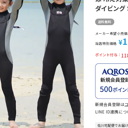
定商品
ダイビング 
送料無料
メーカー希望小売価
1
¥
当店特別価格
11
ポイント付与
新規会員登録は
LINE ID連携に
佐川宅配便でお届