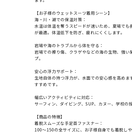
ます。
【お子様のウェットスーツ着用シーン】
海・川・湖での保温対策：
水温は体温を奪うスピードが速いため、夏場でも
が最適。体温低下を防ぎ、疲れにくくします。
岩場や海のトラブルから体を守る：
岩場での擦り傷、クラゲやなどの海の生物、強い
プ。
安心の浮力サポート：
生地自体の持つ浮力が、水面での安心感を高めま
すすめです。
幅広いアクティビティに対応：
サーフィン、ダイビング、SUP、カヌー、学校の
【商品の特徴】
着脱スムーズな手足首ファスナー：
100～150の全サイズに、お子様自身でも着脱し