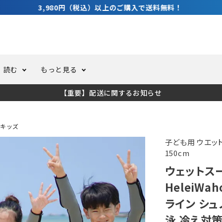
3,980円（税込）以上のご購入で送料無料！
読む
もっと見る
【重要】配送に関するお知らせ
トスーツ
ーホール
ての方へ
ドライスーツ
オーバーホールクーポンにつ
コラム
公式アプリについて
キッズ
ーバダイビング
足しカスタム
ガ登録
水中ライト・ビデオライト
今コレ愛用してます！
海の遊びをもっと知る
子ども用 ウエットスー
150cm
ウェットスー
ト・ウエイトベルト
アクセサリー
HeleiWa
ライン シュ
ング
サーフ
泳 冷え対策