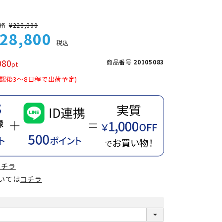
格
¥
228,800
28,800
税込
080
商品番号
20105083
認後3～8日程で出荷予定)
コチラ
ついては
コチラ