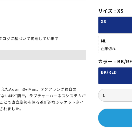
)
サイズ
XS
XS
タログに基づいて掲載しています
ML
在庫切れ
カラー
BK/R
BK/RED
xiom i3+ Men。アクアラング独自の
てないほど簡単。ラプチャーハーネスシステムが
ことで直立姿勢を保る革新的なジャケットタイ
発されました。