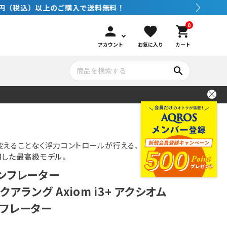
0
person
favorite
shopping_cart
アカウント
お気に入り
カート
search
いて
シュノーケリング
GOOD GOODS
公式LINEについて
水中カメラ機材
ブランド紹介
コンセプト
えることなく浮力コントロールが行える、ｉ３イン
用した最高級モデル。
ンフレーター
メンテナンサービス・交換用パーツ
アラング Axiom i3+ アクシオム
インフレーター
アウトドア