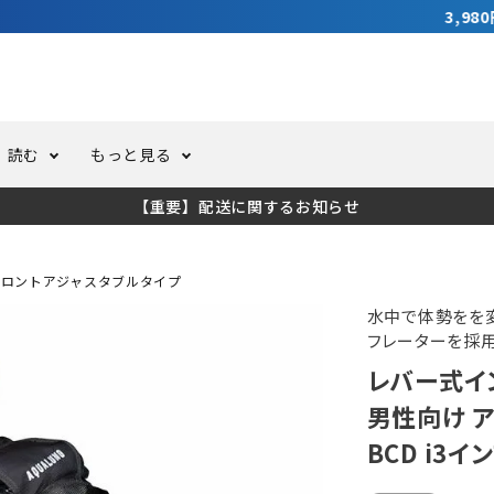
3,980円（税込）以上のご購入で送料無料！
読む
もっと見る
【重要】配送に関するお知らせ
トスーツ
ーホール
ての方へ
ドライスーツ
オーバーホールクーポンにつ
コラム
公式アプリについて
フロントアジャスタブルタイプ
ーバダイビング
足しカスタム
ガ登録
水中ライト・ビデオライト
今コレ愛用してます！
海の遊びをもっと知る
水中で体勢をを変
フレーターを採
レバー式イ
ト・ウエイトベルト
アクセサリー
男性向け アク
BCD i3
ング
サーフ