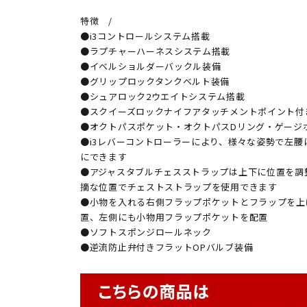
特徴 /
●i3コントロールシステム搭載
●ラプチャーハーネスシステム搭載
●イベルショルダーバックル装備
●グリップロックタンクベルト装備
●シュアロック2ウエイトシステム搭載
●スクイーズロックナイフアタッチメントポイント付
●オクトパスポケット・オクトパスDリング・ゲージ
●i3レバーコントローラーにより、様々な姿勢で左腰
にできます
●アジャスタブルチェスストラップは上下に位置を調
摘な位置でチェストストラップを使用できます
●小物を入れる右側フラップポケットとフラップを上
置、左側にも小物用フラップポケットを配置
●ソフトスポンジロールネック
●逆流防止弁付きフラットOPバルブ装備