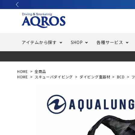
アイテムから探す
SHOP
各種サービス
ラッシュガード・水着・マリンウェア
池袋店／IKEBUKURO
バッテリー交換
ニュース
ご利用ガイド
ウエッ
オーバ
特集
はじめ
HOME
全商品
HOME
スキューバダイビング
ダイビング重器材
BCD
フリースタイルダイビング
でしか
LINE ID連携でお買い物が便利に
スキュ
ちょい
メルマ
バッグ・ケース
求人
ウエイ
スピア・銛（モリ）
スイミ