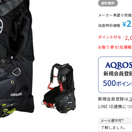
送料無料
定商品
メーカー希望小売価
2
¥
当店特別価格
2,
ポイント付与
お取り寄せ(在庫確
新規会員登録は
LINE ID連携に
メール便不可
(
必
須