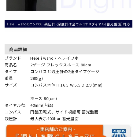
商品詳細
ブランド
Hele i waho / ヘレイワホ
商品名
2ゲージ フレックスホース 80cm
タイプ
コンパスと残圧計の2連タイプゲージ
重量
280(g)
サイズ
コンパス本体 H:16.5 W:5.5 D:2.9 (mm)
ホース 80(cm)
ダイヤル径
40mm(内径)
コンパス
円盤回転式、サイド視認可 蓄光盤面
残圧計
最大表示400bar 蓄光盤面