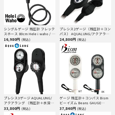
シングルゲージ 残圧計 フレック
プレシス2ゲージ（残圧計＋コン
スホース 80cm Hele i waho / ヘ
パス） AQUALUNG/アクアラン
レイワホ ダイビング 重器材 海
グ ２ゲージ 水温計付
16,980円
24,800円
(税込)
(税込)
スキューバダイビング 軽量モデ
ル 軽い コンパクト 小さい 丈夫
耐久性
プレシス3ゲージ AQUALUNG/
ゲージ 残圧計＋コンパス Bism
アクアラング （残圧計＋水深計
ビーイズム Beans GAUGE
＋コンパス）
GB4121K ダイビング小物 ダイ
33,800円
37,840円
(税込)
(税込)
ビングアクセサリー