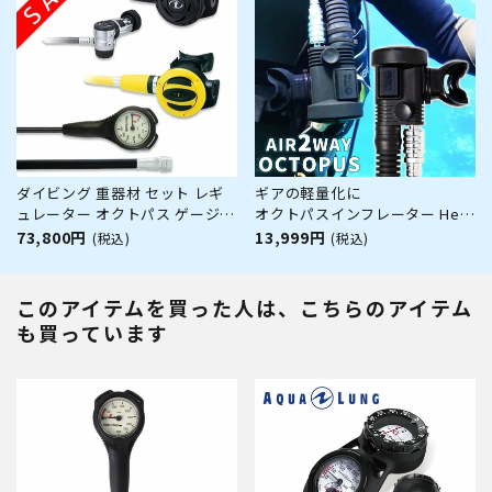
グ BC コンパス 2連ゲージ
ダイビング 重器材 セット レギ
ギアの軽量化に
ュレーター オクトパス ゲージ
オクトパスインフレーター Hele
【Nml-rs1103-ss20-Hmfx1】
i Waho / ヘレイワホ AIR2way
73,800円
13,999円
(税込)
(税込)
Bism スキューバダイビング 重
OCT
器材セット OH オーバーホール
クーポン プレゼント アゴ楽 あ
このアイテムを買った人は、こちらのアイテム
ごらく
も買っています