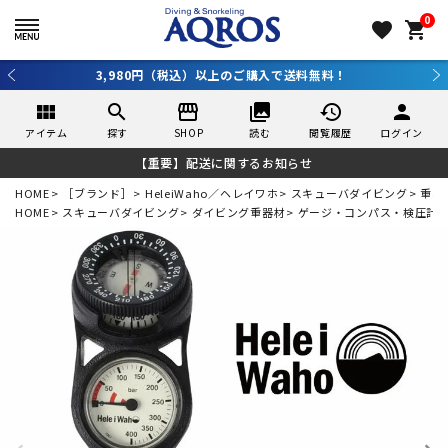
0
favorite
shopping_cart
3,980円（税込）以上のご購入で送料無料！
view_module
search
storefront
collections
history
person
アイテム
探す
SHOP
読む
閲覧履歴
ログイン
【重要】配送に関するお知らせ
HOME
［ブランド］
HeleiWaho／ヘレイワホ
スキューバダイビング
重器
HOME
スキューバダイビング
ダイビング重器材
ゲージ・コンパス・検圧計