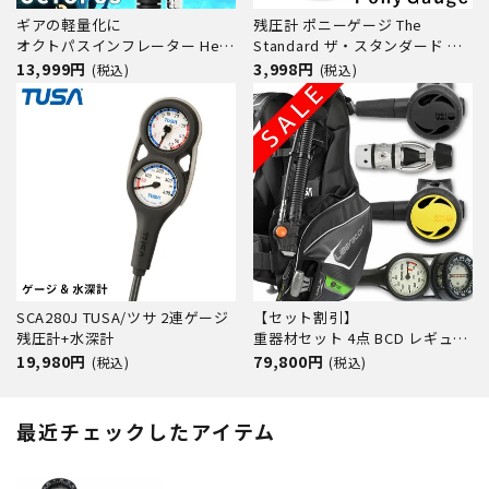
ギアの軽量化に
残圧計 ポニーゲージ The
オクトパスインフレーター Hele
Standard ザ・スタンダード ダ
i Waho / ヘレイワホ AIR2way
イビング トランスミッター バッ
13,999円
3,998円
(税込)
(税込)
OCT
クアップゲージ
SCA280J TUSA/ツサ 2連ゲージ
【セット割引】
残圧計+水深計
重器材セット 4点 BCD レギュレ
ーター オクトパス ゲージ
19,980円
79,800円
(税込)
(税込)
【0103-Hreg2-Hoct2-Hmfx2】
BC スキューバダイビング ダイ
ビング器材 ダイビング重器材 残
最近チェックしたアイテム
圧系 コンパス 2連ゲージ 機材