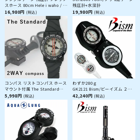
スホース 80cm Hele i waho / ヘ
残圧計+水深計
レイワホ ダイビング 重器材 海
16,980円
19,980円
(税込)
(税込)
スキューバダイビング 軽量モデ
ル 軽い コンパクト 小さい 丈夫
耐久性
コンパス リストコンパス ホース
わずか280ｇ
マウント付属 The Standard
GK2121 Bism/ビーイズム ２連
ザ・スタンダード 方位磁針 ダイ
ナビゲーションゲージ
5,998円
42,240円
(税込)
(税込)
ビング アクセサリー パーツ