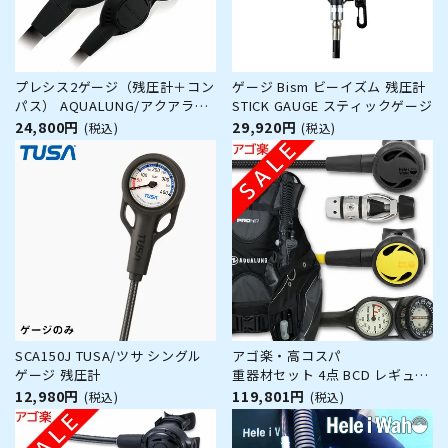
プレシス2ゲージ（残圧計＋コン
ゲージ Bism ビーイズム 残圧計
パス） AQUALUNG/アクアラン
STICK GAUGE スティックゲージ
グ ２ゲージ 水温計付
24,800円
29,920円
(税込)
(税込)
SCA150J TUSA/ツサ シングル
アゴ楽・高コスパ
ゲージ 残圧計
重器材セット 4点 BCD レギュレ
ーター オクトパス ゲージ
12,980円
119,801円
(税込)
(税込)
【HDm-Hreg2Flx-Hoct2-
Hmfx2】 スキューバーダイビン