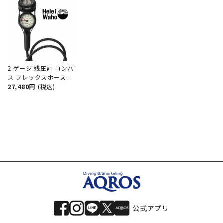
2 ゲージ 残圧計 コンパ
ス フレックスホース
80cm Hele i Waho /
27,480円
(税込)
ヘレイワホ ダイビング
重器材 海 スキューバ
ダイビング 軽量モデル
軽い コンパクト 小さ
い 丈夫 耐久性
公式アプリ