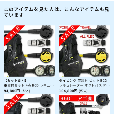
このアイテムを見た人は、こんなアイテムも見
ています
【セット割引】
ダイビング 重器材 セット BCD
重器材セット 4点 BCD レギュレ
レギュレーター オクトパス ゲー
ーター オクトパス ゲージ
ジ 重器材セット 4点
94,800円
104,800円
(税込)
(税込)
【WAVE-Hreg2-Hoct2-
【WAVEFlx-Hreg2Flx-
Hmfx2】 スキューバーダイビン
Hoct2Flx-Hmfx2】 AQUALUNG
グ BC コンパス 2連ゲージ
スキューバダイビング 重器材セ
ット OH オーバーホール クーポ