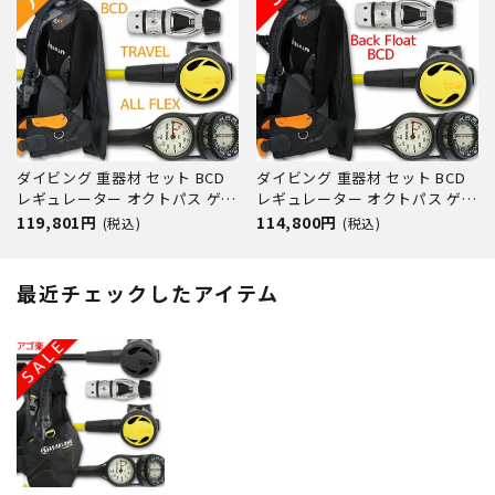
ット OH オーバーホール クーポ
ン プレゼント アゴ
ダイビング 重器材 セット BCD
ダイビング 重器材 セット BCD
レギュレーター オクトパス ゲー
レギュレーター オクトパス ゲー
ジ 重器材セット 4点 【HDc-
ジ 重器材セット 4点 【HDc-
119,801円
114,800円
(税込)
(税込)
Hreg2w360F-Hoct2Flx-
Hreg2Flx-Hoct2Flx-Hmfx2】
Hmfx2】AQUALUNG
AQUALUNG スキューバダイビ
HeleIWaho スキューバダイビン
ング 重器材セット OH オーバー
最近チェックしたアイテム
グ OH オーバーホール クーポン
ホール クーポン プレゼント ア
プレゼント アゴ楽 あ
ゴ楽