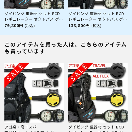
ダイビング 重器材 セット BCD
ダイビング 重器材 セット BCD
レギュレーター オクトパス ゲー
レギュレーター オクトパス ゲー
ジ 重器材セット 4点 【0602-
ジ 重器材セット 4点 【HDm-
79,800円
133,800円
(税込)
(税込)
Hreg2w360R-Hair2BK-
rs3000-Hoct2-Hmfx2】
Hmfx2】TUSA ツサ HeleIWaho
AQUALUNG スキューバダイビ
ヘレイワホ スキューバダイビン
ング 重器材セット OH オーバー
このアイテムを買った人は、こちらのアイテム
グ OH オーバーホール クーポン
ホール クーポン プレゼント ア
も買っています
プレゼン
ゴ楽 あごら
アゴ楽・高コスパ
ダイビング 重器材 セット BCD