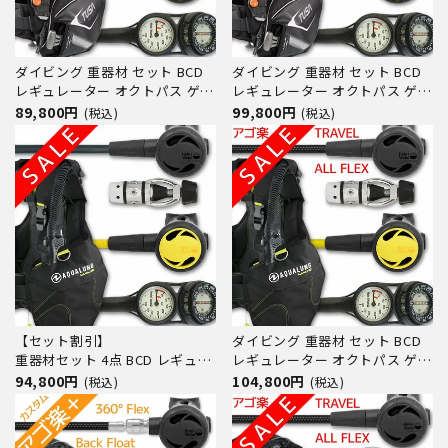
ダイビング 重器材 セット BCD
ダイビング 重器材 セット BCD
レギュレーター オクトパス ゲー
レギュレーター オクトパス ゲー
ジ 重器材セット 4点 【0103-
ジ 重器材セット 4点 【0103Flx-
89,800円
99,800円
(税込)
(税込)
Hreg2Flx-Hoct2-Hmfx2】
Hreg2Flx-Hoct2Flx-Hmfx2】
TUSA スキューバダイビング 重
TUSA スキューバダイビング 重
器材セット OH オーバーホール
器材セット OH オーバーホール
クーポン プレゼント アゴ楽 あ
クーポン プレゼント アゴ楽
ごら
【セット割引】
ダイビング 重器材 セット BCD
重器材セット 4点 BCD レギュレ
レギュレーター オクトパス ゲー
ーター オクトパス ゲージ
ジ 重器材セット 4点
94,800円
104,800円
(税込)
(税込)
【WAVE-Hreg2-Hoct2-
【WAVEFlx-Hreg2Flx-
Hmfx2】 スキューバーダイビン
Hoct2Flx-Hmfx2】 AQUALUNG
グ BC コンパス 2連ゲージ
スキューバダイビング 重器材セ