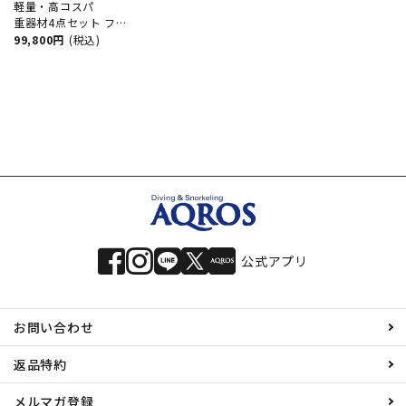
軽量・高コスパ
重器材4点セット フレ
ックスホース仕様
99,800円
(税込)
【WAVE-Hreg2Flx-
Hoct2-Hmfx2】
公式アプリ
お問い合わせ
返品特約
メルマガ登録