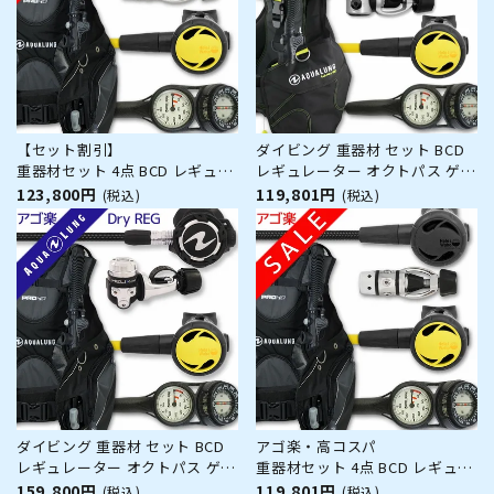
ン プレゼント アゴ
【セット割引】
ダイビング 重器材 セット BCD
重器材セット 4点 BCD レギュレ
レギュレーター オクトパス ゲー
ーター オクトパス ゲージ
ジ 重器材セット 4点 【WAVE-
123,800円
119,801円
(税込)
(税込)
【HDm-Hreg2-Hoct2-Hmfx2】
rs4300-Hoct2-Hmfx2】
スキューバーダイビング BC コ
AQUALUNG Bism スキューバダ
ンパス 2連ゲージ
イビング 重器材セット OH オー
バーホール クーポン プレゼント
アゴ楽
ダイビング 重器材 セット BCD
アゴ楽・高コスパ
レギュレーター オクトパス ゲー
重器材セット 4点 BCD レギュレ
ジ 重器材セット 4点 【HDm-
ーター オクトパス ゲージ
159,800円
119,801円
(税込)
(税込)