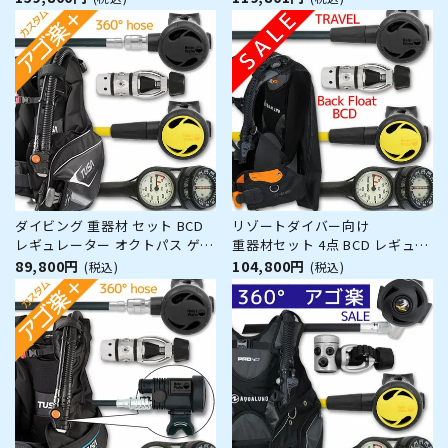
HLXproFlx-Hoct2-Hmfx2】
【HDm-Hreg2Flx-Hoct2-
AQUALUNG スキューバダイビ
Hmfx2】 スキューバーダイビン
ング 重器材セット OH オーバー
グ BC コンパス 2連ゲージ
ホール クーポン プレゼント ア
ゴ楽 あ
ダイビング 重器材 セット BCD
リゾートダイバー向け
レギュレーター オクトパス ゲー
重器材セット 4点 BCD レギュレ
ジ 重器材セット 4点 【0103-
ーター オクトパス ゲージ
89,800円
104,800円
(税込)
(税込)
Hreg2w360R-Hoct2-Hmfx2】
【HDc-Hreg2-Hoct2-Hmfx2】
TUSA ツサ HeleIWaho ヘレイワ
ホ スキューバダイビング OH オ
ーバーホール クーポン プレゼン
ト