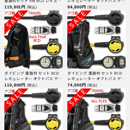
重器材セット 4点 BCD レギュレ
レギュレーター オクトパス ゲー
ーター オクトパス ゲージ
ジ 重器材セット 4点 【0602Flx-
119,801円
84,800円
(税込)
(税込)
【HDm-Hreg2Flx-Hoct2-
Hreg2Flx-Hoct2Flx-Hmfx2】
Hmfx2】 スキューバーダイビン
TUSA スキューバダイビング 重
グ BC コンパス 2連ゲージ
器材セット OH オーバーホール
クーポン プレゼント アゴ楽
ダイビング 重器材 セット BCD
ダイビング 重器材 セット BCD
レギュレーター オクトパス ゲー
レギュレーター オクトパス ゲー
ジ 重器材セット 4点 【HDc-
ジ 重器材セット 4点 【0602-
110,800円
74,800円
(税込)
(税込)
Hreg2Flx-Hoct2-Hmfx2】
Hreg2Flx-Hoct2-Hmfx2】
AQUALUNG スキューバダイビ
TUSA スキューバダイビング 重
ング 重器材セット OH オーバー
器材セット OH オーバーホール
ホール クーポン プレゼント ア
クーポン プレゼント アゴ楽 あ
ゴ楽 あご
ごら