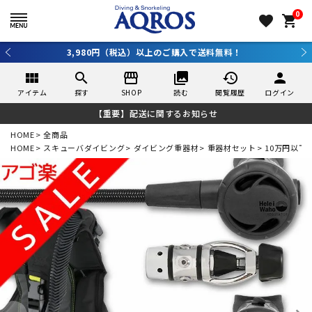
0
favorite
shopping_cart
料無料！
新規アプリ会員登録で10％OFF！詳しくはコ
view_module
search
storefront
collections
history
person
アイテム
探す
SHOP
読む
閲覧履歴
ログイン
【重要】配送に関するお知らせ
HOME
全商品
HOME
スキューバダイビング
ダイビング重器材
重器材セット
10万円以下