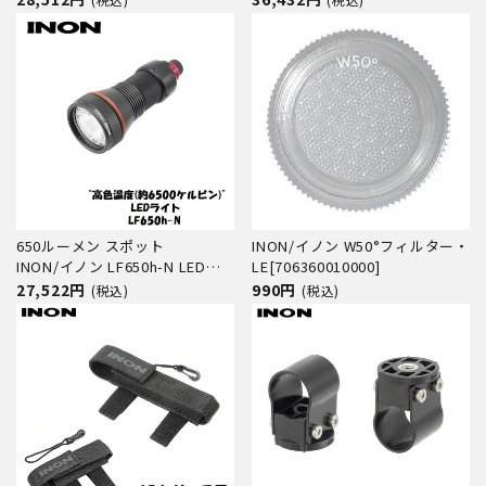
650ルーメン スポット
INON/イノン W50°フィルター・
INON/イノン LF650h-N LED水
LE[706360010000]
中ライト
27,522円
990円
(税込)
(税込)