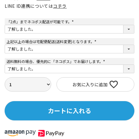
LINE ID連携については
コチラ
「2点」までネコポス配送が可能です。
(
必
須
)
上記以上の場合は宅配便配送(送料変更)となります。
(
必
須
)
送料無料の場合、優先的に「ネコポス」でお届けします。
(
必
須
)
お気に入りに追加
カートに入れる