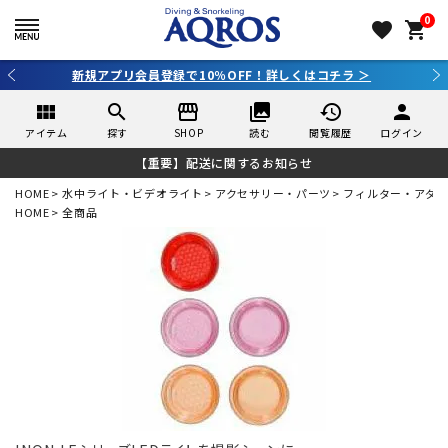
0
favorite
shopping_cart
新規アプリ会員登録で10％OFF！詳しくはコチラ ＞
view_module
search
storefront
collections
history
person
アイテム
探す
SHOP
読む
閲覧履歴
ログイン
【重要】配送に関するお知らせ
HOME
水中ライト・ビデオライト
アクセサリー・パーツ
フィルター・アダ
HOME
全商品