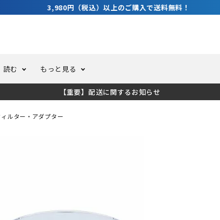
3,980円（税込）以上のご購入で送料無料！
読む
もっと見る
【重要】配送に関するお知らせ
トスーツ
ーホール
ての方へ
ドライスーツ
オーバーホールクーポンにつ
コラム
公式アプリについて
フィルター・アダプター
ーバダイビング
足しカスタム
ガ登録
水中ライト・ビデオライト
今コレ愛用してます！
海の遊びをもっと知る
ト・ウエイトベルト
アクセサリー
ング
サーフ