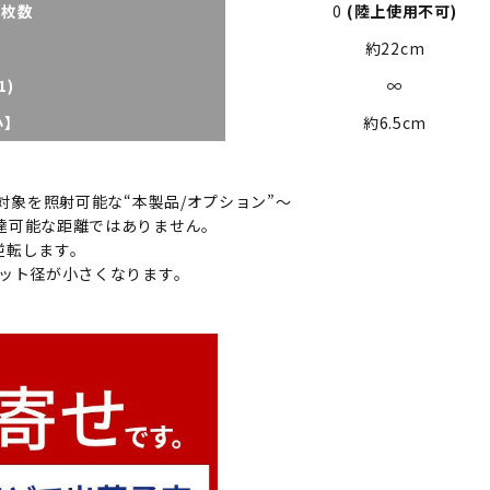
用枚数
0
(陸上使用不可)
約22cm
1)
∞
小】
約6.5cm
象を照射可能な“本製品/オプション”～
達可能な距離ではありません。
逆転します。
ポット径が小さくなります。