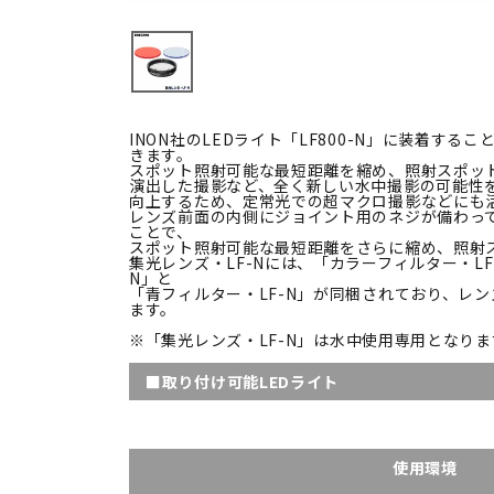
INON社のLEDライト「LF800-N」に装着す
きます。
スポット照射可能な最短距離を縮め、照射スポッ
演出した撮影など、全く新しい水中撮影の可能性
向上するため、定常光での超マクロ撮影などにも
レンズ前面の内側にジョイント用のネジが備わって
ことで、
スポット照射可能な最短距離をさらに縮め、照射
集光レンズ・LF-Nには、「カラーフィルター・LF
N」と
「青フィルター・LF-N」が同梱されており、レ
ます。
※
「集光レンズ・LF-N」は水中使用専用となり
■取り付け可能LEDライト
使用環境