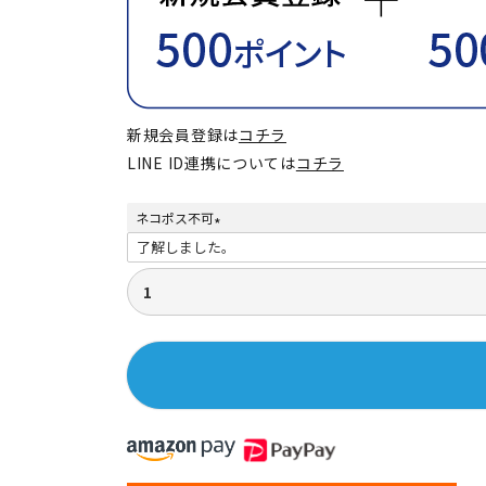
新規会員登録は
コチラ
LINE ID連携については
コチラ
ネコポス不可
(
必
須
)