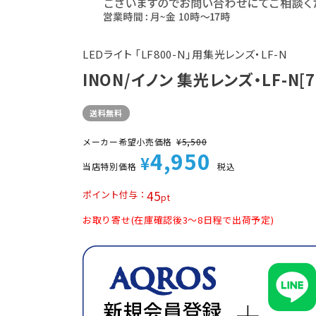
LEDライト 「LF800-N」用集光レンズ・LF-N
INON/イノン 集光レンズ・LF-N[70
送料無料
メーカー希望小売価格
¥
5,500
4,950
¥
当店特別価格
税込
45
ポイント付与
お取り寄せ(在庫確認後3～8日程で出荷予定)