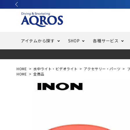
アイテムから探す
SHOP
各種サービス
ラッシュガード・水着・マリンウェア
池袋店／IKEBUKURO
バッテリー交換
ニュース
ご利用ガイド
ウエッ
オーバ
特集
はじめ
HOME
水中ライト・ビデオライト
アクセサリー・パーツ
HOME
全商品
フリースタイルダイビング
でしか
LINE ID連携でお買い物が便利に
スキュ
ちょい
メルマ
バッグ・ケース
求人
ウエイ
スピア・銛（モリ）
スイミ