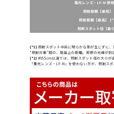
集光レンズ・LF-N 使
照射距離【最短】
照射距離【最長】 (*
照射スポット径【最
(*1)
照射スポット中央に明らかな影が生じずに、対
“照射対象”間の、理論上の距離。実際の光線が到
(*2)
約55cm以遠では、照射スポット径の大小が
「集光レンズ・LF-N」を使わない方が、照射ス