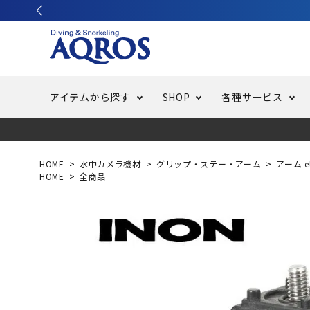
アイテムから探す
SHOP
各種サービス
ラッシュガード・水着・マリンウェア
池袋店／IKEBUKURO
バッテリー交換
ニュース
ご利用ガイド
ウエッ
オーバ
特集
はじめ
HOME
水中カメラ機材
グリップ・ステー・アーム
アーム e
HOME
全商品
フリースタイルダイビング
でしか
LINE ID連携でお買い物が便利に
スキュ
ちょい
メルマ
バッグ・ケース
求人
ウエイ
スピア・銛（モリ）
スイミ