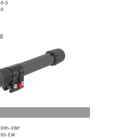
0-S
50
例】
00h-EWf
00-EW