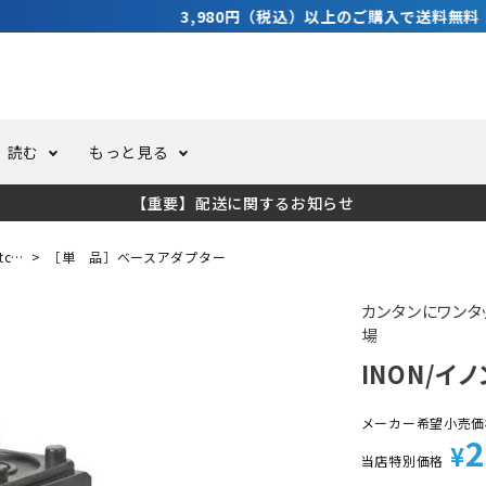
3,980円（税込）以上のご購入で送料無料！
読む
もっと見る
【重要】配送に関するお知らせ
トスーツ
ーホール
ての方へ
ドライスーツ
オーバーホールクーポンにつ
コラム
公式アプリについて
tc…
［単 品］ベースアダプター
ーバダイビング
足しカスタム
ガ登録
水中ライト・ビデオライト
今コレ愛用してます！
海の遊びをもっと知る
カンタンにワン
場
INON/イ
ト・ウエイトベルト
アクセサリー
メーカー希望小売価
2
ング
サーフ
¥
当店特別価格