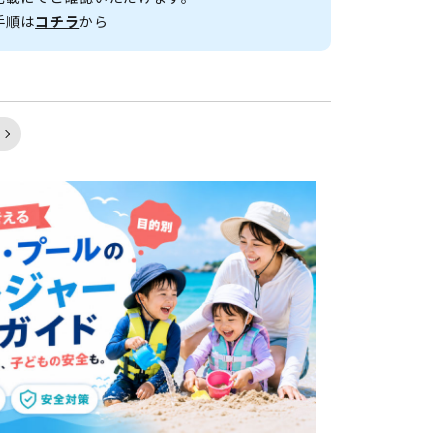
手順は
コチラ
から
く