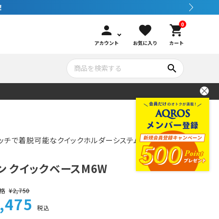
0
person
favorite
shopping_cart
アカウント
お気に入り
カート
search
いて
シュノーケリング
GOOD GOODS
公式LINEについて
水中カメラ機材
ブランド紹介
コンセプト
タッチで着脱可能なクイックホルダーシステムが登
ノン クイックベースM6W
メンテナンサービス・交換用パーツ
格
¥
2,750
,475
アウトドア
税込