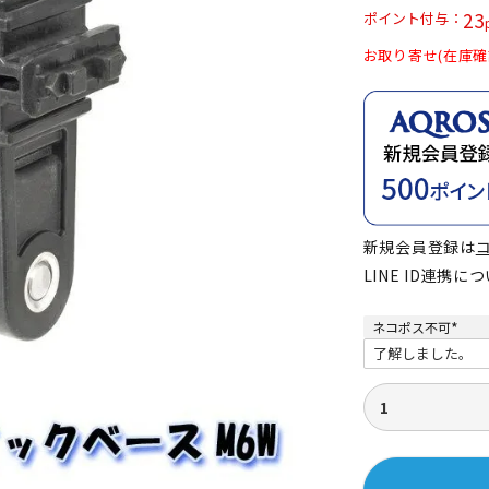
23
ポイント付与
定商品
お取り寄せ(在庫確
新規会員登録は
LINE ID連携に
ネコポス不可
(
必
須
)