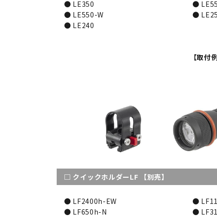
● LE350
● LE55
● LE550-W
● LE2
● LE240
【取付
□ クイックホルダーLF 【別売】
● LF2400h-EW
● LF11
● LF650h-N
● LF31