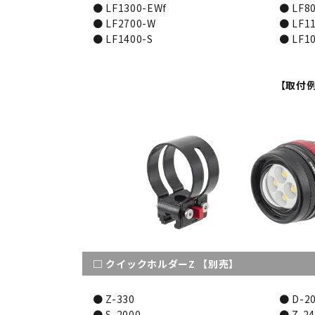
● LF1300-EWf
● LF80
● LF2700-W
● LF11
● LF1400-S
● LF10
【取付
□ クイックホルダーZ 【別売】
● Z-330
● D-20
● S-2000
● Z-24