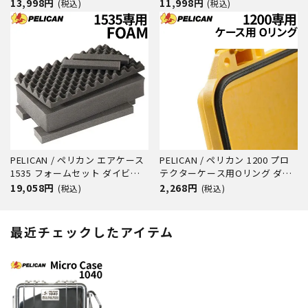
フィン アウトドア キャンプ 釣
フィン アウトドア キャンプ 釣
13,998円
11,998円
(税込)
(税込)
り カメラ 精密機器 防水 防塵 耐
り カメラ 精密機器 防水 防塵 耐
衝撃
衝撃
PELICAN / ペリカン エアケース
PELICAN / ペリカン 1200 プロ
1535 フォームセット ダイビン
テクターケース用Oリング ダイ
グ サーフィン アウトドア キャ
ビング サーフィン アウトドア
19,058円
2,268円
(税込)
(税込)
ンプ 釣り カメラ 精密機器 防水
キャンプ 釣り カメラ 精密機器
防塵 耐衝撃
防水 防塵 耐衝撃
最近チェックしたアイテム