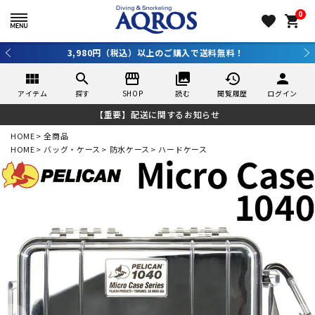
0
favorite
shopping_cart
3,980円（税込）以上のご購入で送料無料！
view_module
search
storefront
collections
history
person
アイテム
探す
SHOP
読む
閲覧履歴
ログイン
【重要】配送に関するお知らせ
HOME
全商品
HOME
バッグ・ケース
防水ケース
ハードケース