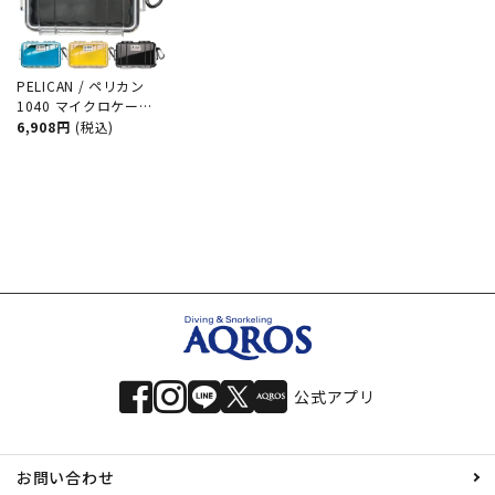
PELICAN / ペリカン
1040 マイクロケース
ダイビング サーフィン
6,908円
(税込)
アウトドア キャンプ
釣り カメラ 精密機器
防水 防塵 耐衝撃
公式アプリ
お問い合わせ