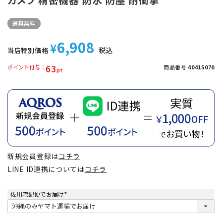
送料無料
6,908
¥
税込
当店特別価格
63
ポイント付与
商品番号
40415070
新規会員登録は
コチラ
LINE ID連携については
コチラ
佐川宅配便でお届け
(
必
須
)