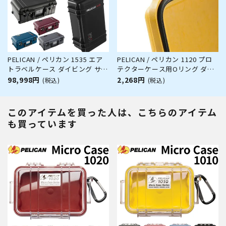
PELICAN / ペリカン 1535 エア
PELICAN / ペリカン 1120 プロ
トラベルケース ダイビング サー
テクターケース用Oリング ダイ
フィン アウトドア キャンプ 釣
ビング サーフィン アウトドア
98,998円
2,268円
(税込)
(税込)
り カメラ 精密機器 防水 防塵 耐
キャンプ 釣り カメラ 精密機器
衝撃
防水 防塵 耐衝撃
このアイテムを買った人は、こちらのアイテム
も買っています