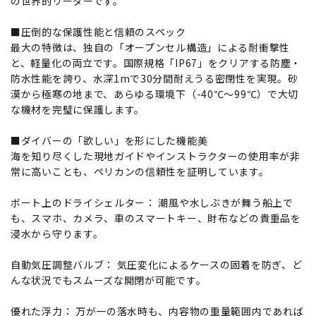
の世界的リーダーです。
■圧倒的な保護性能と信頼のスペック
最大の特徴は、独自の「オープンセル構造」による耐衝撃性
と、軽量化の両立です。国際規格「IP67」をクリアする防塵・
防水性能を誇り、水深1mで30分間耐えうる密閉性を実現。砂
漠から極寒の地まで、あらゆる環境下（-40℃～99℃）で大切
な機材を完璧に保護します。
■ダイバーの「欲しい」を形にした機能美
海を知り尽くした現地ガイドやインストラクターの使用率が非
常に高いことも、ペリカンの信頼性を証明しています。
ボート上のドライシェルター： 潮風や水しぶきが舞う船上で
も、スマホ、カメラ、車のスマートキー、財布などの貴重品を
浸水から守ります。
自動気圧調整バルブ： 気圧変化によるケースの固着を防ぎ、ど
んな状況でもスムーズな開閉が可能です。
優れた浮力： 万が一の落水時も、内容物の重量範囲内であれば