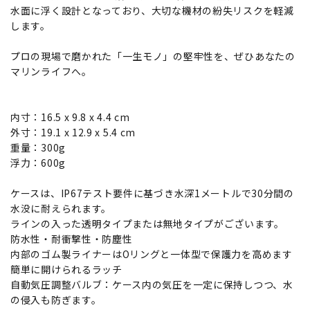
水面に浮く設計となっており、大切な機材の紛失リスクを軽減
します。
プロの現場で磨かれた「一生モノ」の堅牢性を、ぜひあなたの
マリンライフへ。
内寸：16.5 x 9.8 x 4.4 cm
外寸：19.1 x 12.9 x 5.4 cm
重量：300g
浮力：600g
ケースは、IP67テスト要件に基づき水深1メートルで30分間の
水没に耐えられます。
ラインの入った透明タイプまたは無地タイプがございます。
防水性・耐衝撃性・防塵性
内部のゴム製ライナーはOリングと一体型で保護力を高めます
簡単に開けられるラッチ
自動気圧調整バルブ：ケース内の気圧を一定に保持しつつ、水
の侵入も防ぎます。