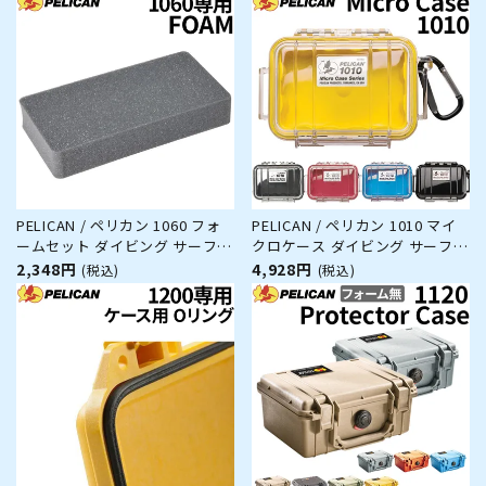
PELICAN / ペリカン 1060 フォ
PELICAN / ペリカン 1010 マイ
ームセット ダイビング サーフィ
クロケース ダイビング サーフィ
ン アウトドア キャンプ 釣り カ
ン アウトドア キャンプ 釣り カ
2,348円
4,928円
(税込)
(税込)
メラ 精密機器 防水 防塵 耐衝撃
メラ 精密機器 防水 防塵 耐衝撃