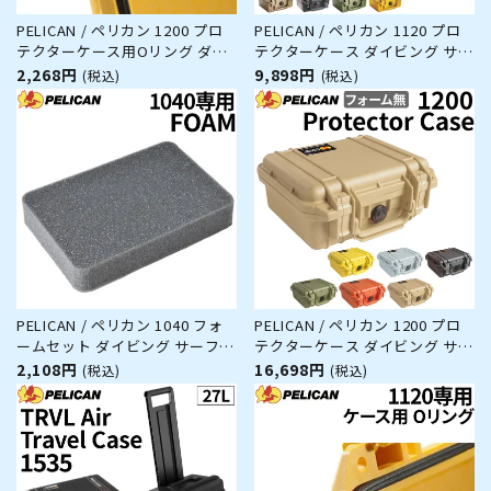
PELICAN / ペリカン 1200 プロ
PELICAN / ペリカン 1120 プロ
テクターケース用Oリング ダイ
テクターケース ダイビング サー
ビング サーフィン アウトドア
フィン アウトドア キャンプ 釣
2,268円
9,898円
(税込)
(税込)
キャンプ 釣り カメラ 精密機器
り カメラ 精密機器 防水 防塵 耐
防水 防塵 耐衝撃
衝撃
PELICAN / ペリカン 1040 フォ
PELICAN / ペリカン 1200 プロ
ームセット ダイビング サーフィ
テクターケース ダイビング サー
ン アウトドア キャンプ 釣り カ
フィン アウトドア キャンプ 釣
2,108円
16,698円
(税込)
(税込)
メラ 精密機器 防水 防塵 耐衝撃
り カメラ 精密機器 防水 防塵 耐
衝撃